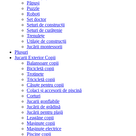
Păpuși
Puzzle
Roboți
Set doctor
Seturi de construcții
Seturi de curățenie
Trenulețe
Utilaje de construcții
Jucării montessorii
Plușuri
Jucarii Exterior Copii
Balansoare copii
Bicicletă copii
Trotinete
Tricicletă copii
Căsuțe pentru copii
Colaci și accesorii de piscină
Corturi
Jucarii gonflabile
Jucării de grădină
Jucării pentru plajă
Leagăne copii
Mașinuțe copii
Mașinuțe electrice
Piscine copii