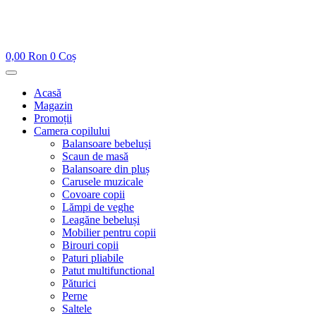
0,00
Ron
0
Coș
Acasă
Magazin
Promoții
Camera copilului
Balansoare bebeluși
Scaun de masă
Balansoare din pluș
Carusele muzicale
Covoare copii
Lămpi de veghe
Leagăne bebeluși
Mobilier pentru copii
Birouri copii
Paturi pliabile
Patut multifunctional
Păturici
Perne
Saltele