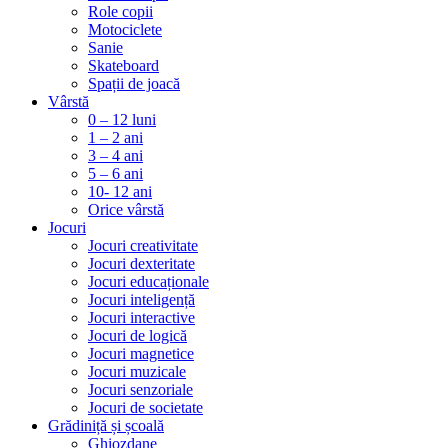
Role copii
Motociclete
Sanie
Skateboard
Spații de joacă
Vârstă
0 – 12 luni
1 – 2 ani
3 – 4 ani
5 – 6 ani
10- 12 ani
Orice vârstă
Jocuri
Jocuri creativitate
Jocuri dexteritate
Jocuri educaționale
Jocuri inteligență
Jocuri interactive
Jocuri de logică
Jocuri magnetice
Jocuri muzicale
Jocuri senzoriale
Jocuri de societate
Grădiniță și școală
Ghiozdane