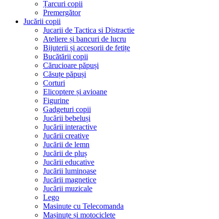
Țarcuri copii
Premergător
Jucării copii
Jucarii de Tactica si Distractie
Ateliere și bancuri de lucru
Bijuterii și accesorii de fetițe
Bucătării copii
Cărucioare păpuși
Căsuțe păpuși
Corturi
Elicoptere și avioane
Figurine
Gadgeturi copii
Jucării bebeluși
Jucării interactive
Jucării creative
Jucării de lemn
Jucării de pluș
Jucării educative
Jucării luminoase
Jucării magnetice
Jucării muzicale
Lego
Masinute cu Telecomanda
Mașinuțe și motociclete