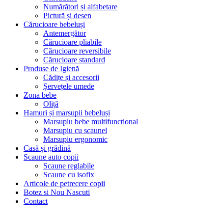
Numărători și alfabetare
Pictură și desen
Cărucioare bebeluși
Antemergător
Cărucioare pliabile
Cărucioare reversibile
Cărucioare standard
Produse de Igienă
Cădițe și accesorii
Șervețele umede
Zona bebe
Oliță
Hamuri și marsupii bebeluși
Marsupiu bebe multifunctional
Marsupiu cu scaunel
Marsupiu ergonomic
Casă și grădină
Scaune auto copii
Scaune reglabile
Scaune cu isofix
Articole de petrecere copii
Botez si Nou Nascuti
Contact