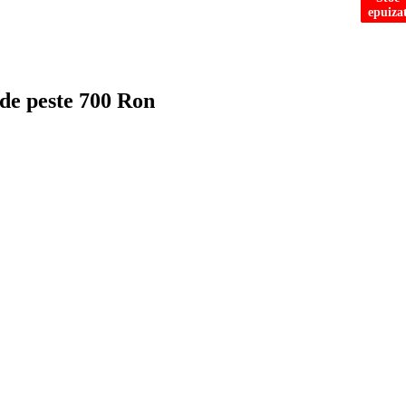
epuiza
epuiza
epuiza
 de peste 700 Ron