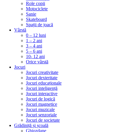
Role copii
Motociclete
Sanie
Skateboard
Spații de joacă
Vârstă
0 – 12 luni
1 – 2 ani
3 – 4 ani
5 – 6 ani
10- 12 ani
Orice vârstă
Jocuri
Jocuri creativitate
Jocuri dexteritate
Jocuri educaționale
Jocuri inteligență
Jocuri interactive
Jocuri de logică
Jocuri magnetice
Jocuri muzicale
Jocuri senzoriale
Jocuri de societate
Grădiniță și școală
Ghiozdane