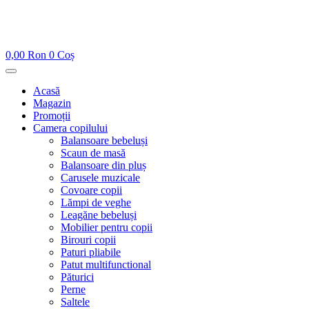
0,00
Ron
0
Coș
Acasă
Magazin
Promoții
Camera copilului
Balansoare bebeluși
Scaun de masă
Balansoare din pluș
Carusele muzicale
Covoare copii
Lămpi de veghe
Leagăne bebeluși
Mobilier pentru copii
Birouri copii
Paturi pliabile
Patut multifunctional
Păturici
Perne
Saltele