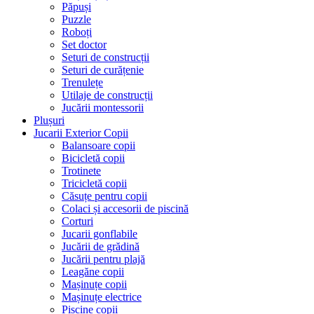
Păpuși
Puzzle
Roboți
Set doctor
Seturi de construcții
Seturi de curățenie
Trenulețe
Utilaje de construcții
Jucării montessorii
Plușuri
Jucarii Exterior Copii
Balansoare copii
Bicicletă copii
Trotinete
Tricicletă copii
Căsuțe pentru copii
Colaci și accesorii de piscină
Corturi
Jucarii gonflabile
Jucării de grădină
Jucării pentru plajă
Leagăne copii
Mașinuțe copii
Mașinuțe electrice
Piscine copii