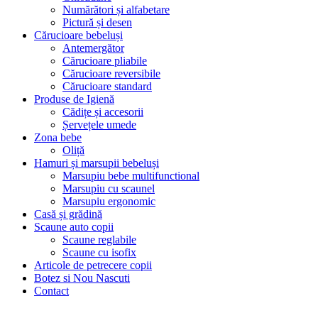
Numărători și alfabetare
Pictură și desen
Cărucioare bebeluși
Antemergător
Cărucioare pliabile
Cărucioare reversibile
Cărucioare standard
Produse de Igienă
Cădițe și accesorii
Șervețele umede
Zona bebe
Oliță
Hamuri și marsupii bebeluși
Marsupiu bebe multifunctional
Marsupiu cu scaunel
Marsupiu ergonomic
Casă și grădină
Scaune auto copii
Scaune reglabile
Scaune cu isofix
Articole de petrecere copii
Botez si Nou Nascuti
Contact