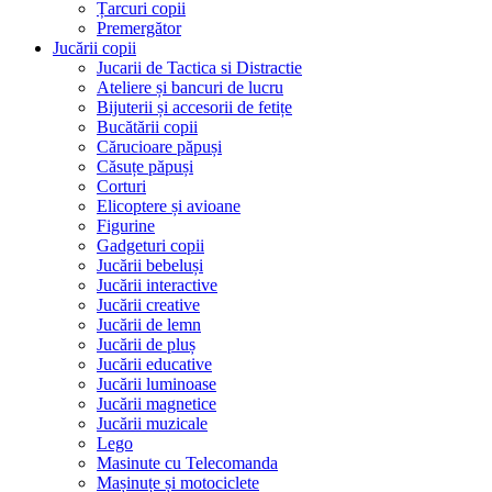
Țarcuri copii
Premergător
Jucării copii
Jucarii de Tactica si Distractie
Ateliere și bancuri de lucru
Bijuterii și accesorii de fetițe
Bucătării copii
Cărucioare păpuși
Căsuțe păpuși
Corturi
Elicoptere și avioane
Figurine
Gadgeturi copii
Jucării bebeluși
Jucării interactive
Jucării creative
Jucării de lemn
Jucării de pluș
Jucării educative
Jucării luminoase
Jucării magnetice
Jucării muzicale
Lego
Masinute cu Telecomanda
Mașinuțe și motociclete