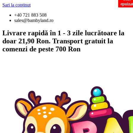
epuiza
epuiza
epuiza
epuiza
epuiza
Sari la conținut
+40 721 883 508
sales@bambyland.ro
Livrare rapidă în 1 - 3 zile lucrătoare la
doar 21,90 Ron. Transport gratuit la
comenzi de peste 700 Ron