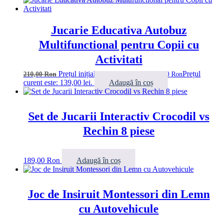
Jucarie Educativa Autobuz
Multifunctional pentru Copii cu
Activitati
Prețul inițial a fost: 210,00 lei.
Prețul
210,00
Ron
139,00
Ron
curent este: 139,00 lei.
Adaugă în coș
Set de Jucarii Interactiv Crocodil vs
Rechin 8 piese
189,00
Ron
Adaugă în coș
Joc de Insiruit Montessori din Lemn
cu Autovehicule