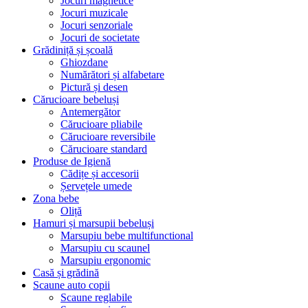
Jocuri magnetice
Jocuri muzicale
Jocuri senzoriale
Jocuri de societate
Grădiniță și școală
Ghiozdane
Numărători și alfabetare
Pictură și desen
Cărucioare bebeluși
Antemergător
Cărucioare pliabile
Cărucioare reversibile
Cărucioare standard
Produse de Igienă
Cădițe și accesorii
Șervețele umede
Zona bebe
Oliță
Hamuri și marsupii bebeluși
Marsupiu bebe multifunctional
Marsupiu cu scaunel
Marsupiu ergonomic
Casă și grădină
Scaune auto copii
Scaune reglabile