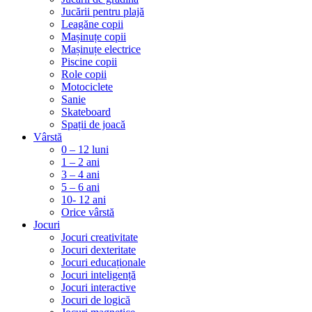
Jucării pentru plajă
Leagăne copii
Mașinuțe copii
Mașinuțe electrice
Piscine copii
Role copii
Motociclete
Sanie
Skateboard
Spații de joacă
Vârstă
0 – 12 luni
1 – 2 ani
3 – 4 ani
5 – 6 ani
10- 12 ani
Orice vârstă
Jocuri
Jocuri creativitate
Jocuri dexteritate
Jocuri educaționale
Jocuri inteligență
Jocuri interactive
Jocuri de logică