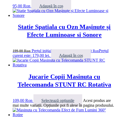
95,00
Ron
Adaugă în coș
Statie Spatiala cu Ozn Mașinute și
Efecte Luminoase si Sonore
Prețul inițial a fost: 199,00 lei.
Prețul
199,00
Ron
179,00
Ron
curent este: 179,00 lei.
Adaugă în coș
Jucarie Copii Masinuta cu
Telecomanda STUNT RC Rotativa
109,00
Ron
Selectează opțiunile
Acest produs are
mai multe variații. Opțiunile pot fi alese în pagina produsului.