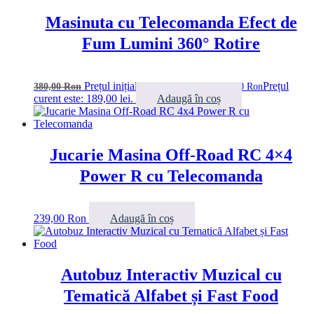
Masinuta cu Telecomanda Efect de
Fum Lumini 360° Rotire
Prețul inițial a fost: 380,00 lei.
Prețul
380,00
Ron
189,00
Ron
curent este: 189,00 lei.
Adaugă în coș
Jucarie Masina Off-Road RC 4×4
Power R cu Telecomanda
239,00
Ron
Adaugă în coș
Autobuz Interactiv Muzical cu
Tematică Alfabet și Fast Food