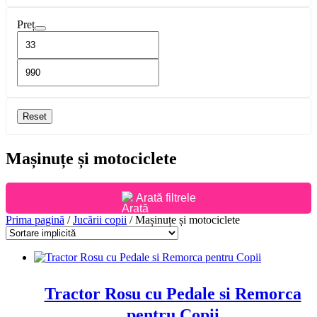
Preț
Reset
Mașinuțe și motociclete
Arată filtrele
Prima pagină
/
Jucării copii
/ Mașinuțe și motociclete
Tractor Rosu cu Pedale si Remorca
pentru Copii