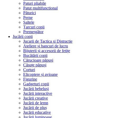
Paturi pliabile
Patut multifunctional
Păturici
Perne
Saltele
Țarcuri copii
Premergător
Jucării copii
Jucarii de Tactica si Distractie
Ateliere și bancuri de lucru
Bijuterii și accesorii de fetițe
Bucătării copii
Cărucioare păpuși
Căsuțe păpuși
Corturi
Elicoptere și avioane
Figurine
Gadgeturi copii
Jucării bebeluși
Jucării interactive
Jucării creative
Jucării de lemn
Jucării de pluș
Jucării educative
Jucării luminoase