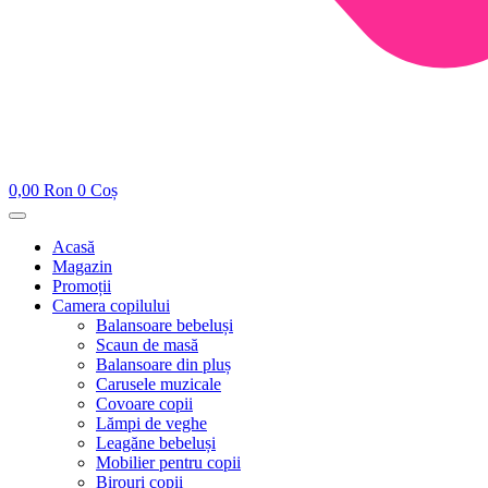
0,00
Ron
0
Coș
Acasă
Magazin
Promoții
Camera copilului
Balansoare bebeluși
Scaun de masă
Balansoare din pluș
Carusele muzicale
Covoare copii
Lămpi de veghe
Leagăne bebeluși
Mobilier pentru copii
Birouri copii