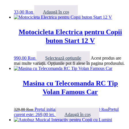
33,00
Ron
Adaugă în coș
Motocicleta Electrica pentru Copii
buton Start 12 V
990,00
Ron
Selectează opțiunile
Acest produs are
mai multe variații. Opțiunile pot fi alese în pagina produsului.
Masina cu Telecomanda RC Tip
Volan Famous Car
Prețul inițial a fost: 329,00 lei.
Prețul
329,00
Ron
269,00
Ron
curent este: 269,00 lei.
Adaugă în coș