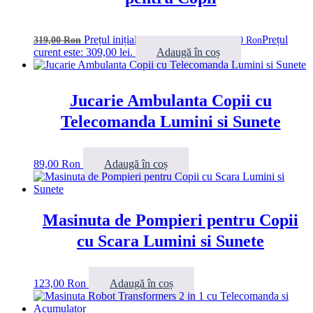
Prețul inițial a fost: 319,00 lei.
Prețul
319,00
Ron
309,00
Ron
curent este: 309,00 lei.
Adaugă în coș
Jucarie Ambulanta Copii cu
Telecomanda Lumini si Sunete
89,00
Ron
Adaugă în coș
Masinuta de Pompieri pentru Copii
cu Scara Lumini si Sunete
123,00
Ron
Adaugă în coș