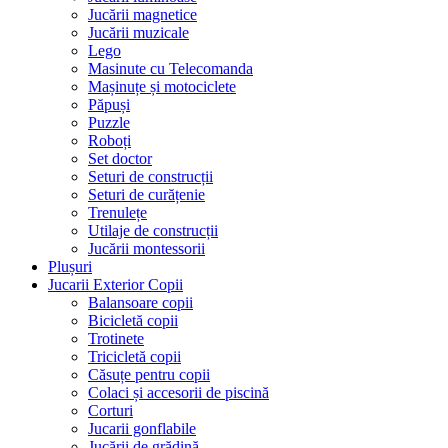
Jucării magnetice
Jucării muzicale
Lego
Masinute cu Telecomanda
Mașinuțe și motociclete
Păpuși
Puzzle
Roboți
Set doctor
Seturi de construcții
Seturi de curățenie
Trenulețe
Utilaje de construcții
Jucării montessorii
Plușuri
Jucarii Exterior Copii
Balansoare copii
Bicicletă copii
Trotinete
Tricicletă copii
Căsuțe pentru copii
Colaci și accesorii de piscină
Corturi
Jucarii gonflabile
Jucării de grădină