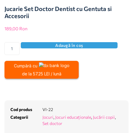
Jucarie Set Doctor Dentist cu Gentuta si
Accesorii
189,00
Ron
Adaugă în coș
Cumpără cu
de la 57.25 LEI / lună
Cod produs
VI-22
Categorii
Jocuri
,
Jocuri educaționale
,
Jucării copii
,
Set doctor