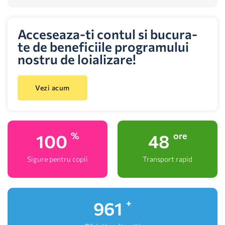
Acceseaza-ti contul si bucura-
te de beneficiile programului
nostru de loializare!
Vezi acum
100
48
%
ore
Sigure pentru copii
Transport rapid
1,000
+