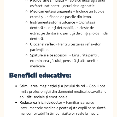
Radiografie simulată
– Tablă cu ilustrația unui
os fracturat pentru jocuri de diagnostic.
Medicamente și unguente
– Include un tub de
cremă și un flacon de pastile din lemn.
Instrumente stomatologice
– O proteză
dentară cu dinți detașabili, un clește de
extracție dentară, o periuță de dinți și o oglindă
dentară.
Ciocănel reflex
– Pentru testarea reflexelor
pacienților.
Spatule și alte accesorii
– Linguriță pentru
examinarea gâtului, pensetă și alte unelte
medicale.
Beneficii educative:
Stimularea imaginației și a jocului de rol
– Copiii pot
imita profesioniștii din domeniul medical, dezvoltând
abilități sociale și emoționale.
Reducerea fricii de doctor
– Familiarizarea cu
instrumentele medicale poate ajuta copiii să se simtă
mai confortabil în timpul vizitelor reale la medic.