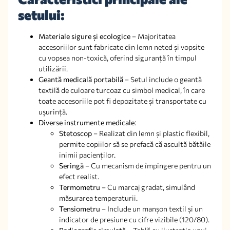
setului:
Materiale sigure și ecologice
– Majoritatea
accesoriilor sunt fabricate din lemn neted și vopsite
cu vopsea non-toxică, oferind siguranță în timpul
utilizării.
Geantă medicală portabilă
– Setul include o geantă
textilă de culoare turcoaz cu simbol medical, în care
toate accesoriile pot fi depozitate și transportate cu
ușurință.
Diverse instrumente medicale
:
Stetoscop
– Realizat din lemn și plastic flexibil,
permite copiilor să se prefacă că ascultă bătăile
inimii pacienților.
Seringă
– Cu mecanism de împingere pentru un
efect realist.
Termometru
– Cu marcaj gradat, simulând
măsurarea temperaturii.
Tensiometru
– Include un manșon textil și un
indicator de presiune cu cifre vizibile (120/80).