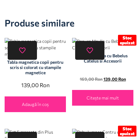
Produse similare
Stoc
epuizat
Papusa Maylla cu Bebelus
Catelus si Accesorii
Tabla magnetica copii pentru
scris si colorat cu stampile
magnetice
169,00
Ron
139,00
Ron
139,00
Ron
Citește mai mult
Adaugă în coș
Stoc
epuizat