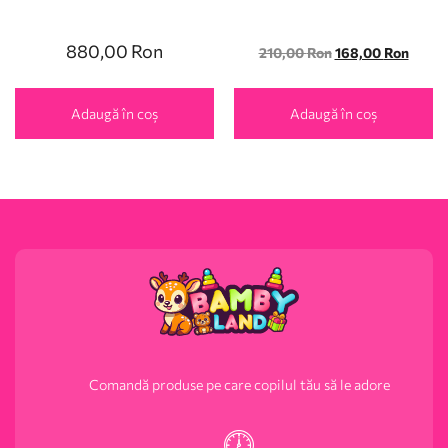
880,00
Ron
210,00
Ron
168,00
Ron
Adaugă în coș
Adaugă în coș
Comandă produse pe care copilul tău să le adore