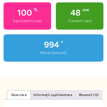
100
48
%
ore
Sigure pentru copii
Transport rapid
1,000
+
Părinți mulțumiți
Descriere
Informații suplimentare
Recenzii (0)