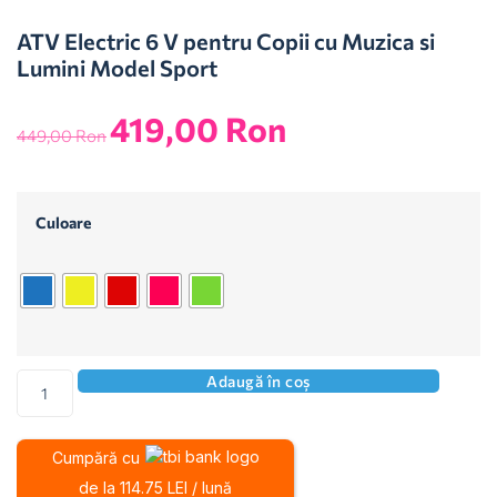
ATV Electric 6 V pentru Copii cu Muzica si
Lumini Model Sport
419,00
Ron
449,00
Ron
Culoare
Adaugă în coș
Cumpără cu
de la 114.75 LEI / lună