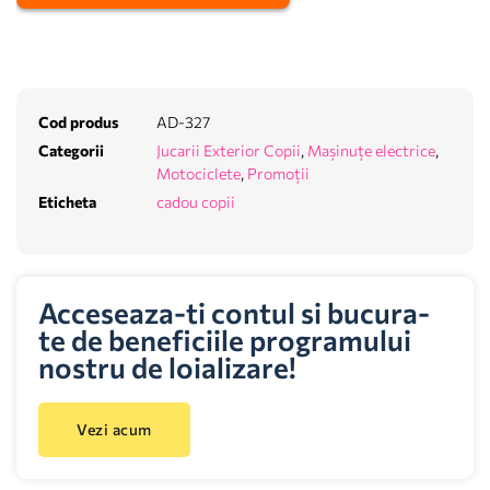
Cod produs
AD-327
Categorii
Jucarii Exterior Copii
,
Mașinuțe electrice
,
Motociclete
,
Promoții
Eticheta
cadou copii
Acceseaza-ti contul si bucura-
te de beneficiile programului
nostru de loializare!
Vezi acum