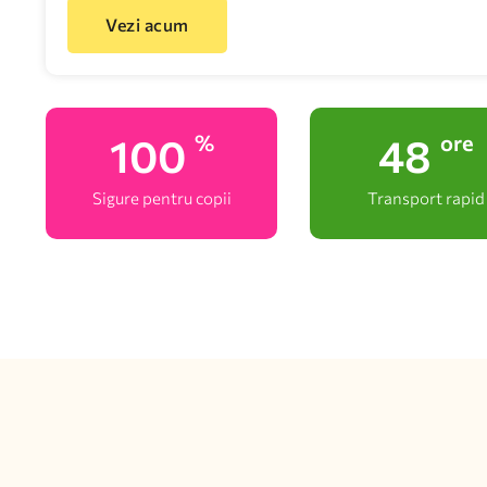
Vezi acum
100
48
%
ore
Sigure pentru copii
Transport rapid