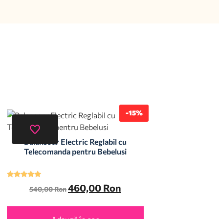
-15%
Balansoar Electric Reglabil cu
Telecomanda pentru Bebelusi
Evaluat la
460,00
Ron
540,00
Ron
5.00
din 5