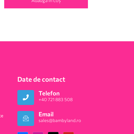
Adaugă în coș
Date de contact
Telefon
+40 721 883 508
Email
te
sales@bambyland.ro​