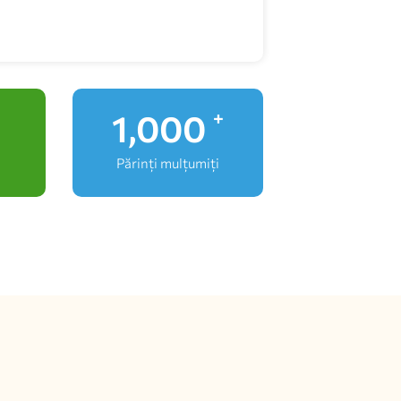
1,000
+
Părinți mulțumiți