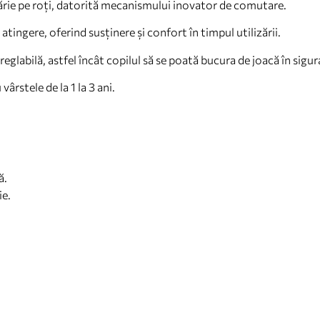
cărie pe roți, datorită mecanismului inovator de comutare.
atingere, oferind susținere și confort în timpul utilizării.
eglabilă, astfel încât copilul să se poată bucura de joacă în sigur
ârstele de la 1 la 3 ani.
ă.
ie.