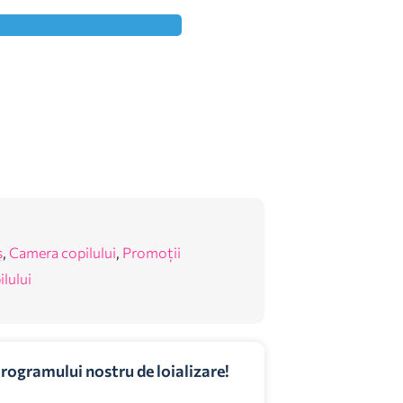
ș
,
Camera copilului
,
Promoții
lului
programului nostru de loializare!