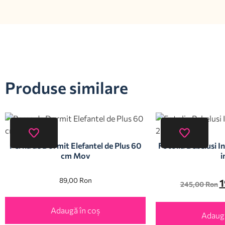
Produse similare
Perna de Dormit Elefantel de Plus 60
Fotoliu Bebelusi In
cm Mov
i
89,00
Ron
1
245,00
Ron
Adaugă în coș
Adaugă