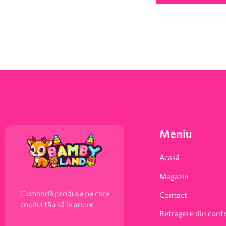
Meniu
Acasă
Magazin
Comandă produse pe care
Contact
copilul tău să le adore
Retragere din cont