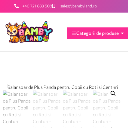
+40 721 883 508
sales@bambyland.ro
Categorii de produse