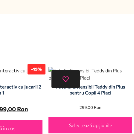
-19%
teractiv cu Jucarii 2
Fotoliu Extensibil Teddy din Plus
n 1
pentru Copii 4 Placi
299,00
Ron
99,00
Ron
Selectează opțiunile
 în coș