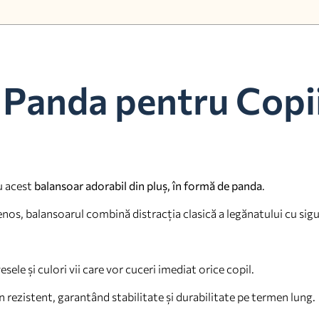
 Panda pentru Copii 
u acest
balansoar adorabil din pluș, în formă de panda
.
tenos, balansoarul combină distracția clasică a legănatului cu sig
sele și culori vii care vor cuceri imediat orice copil.
n rezistent, garantând stabilitate și durabilitate pe termen lung.