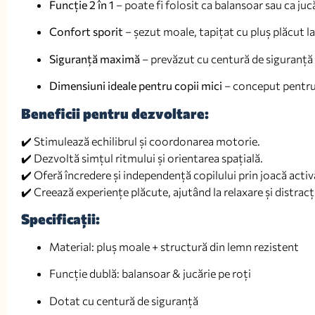
Funcție 2 în 1
– poate fi folosit ca balansoar sau ca ju
Confort sporit
– șezut moale, tapițat cu pluș plăcut la 
Siguranță maximă
– prevăzut cu centură de siguranță r
Dimensiuni ideale pentru copii mici
– conceput pentru v
Beneficii pentru dezvoltare:
✔️ Stimulează echilibrul și coordonarea motorie.
✔️ Dezvoltă simțul ritmului și orientarea spațială.
✔️ Oferă încredere și independență copilului prin joacă activ
✔️ Creează experiențe plăcute, ajutând la relaxare și distracț
Specificații:
Material: pluș moale + structură din lemn rezistent
Funcție dublă: balansoar & jucărie pe roți
Dotat cu centură de siguranță