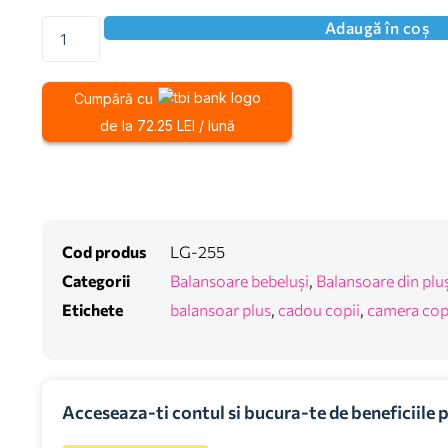
Adaugă în coș
Cumpără cu
de la 72.25 LEI / lună
Cod produs
LG-255
Categorii
Balansoare bebeluși
,
Balansoare din plu
Etichete
balansoar plus
,
cadou copii
,
camera copi
Acceseaza-ti contul si bucura-te de beneficiile 