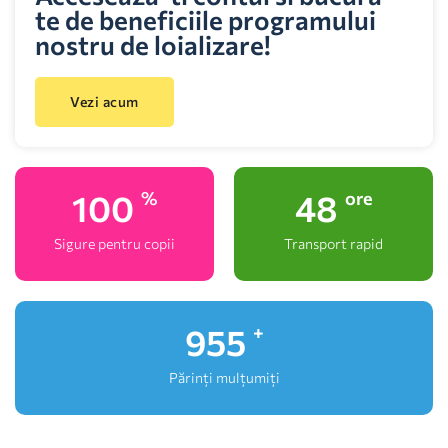
te de beneficiile programului
nostru de loializare!
Vezi acum
100
48
%
ore
Sigure pentru copii
Transport rapid
1,000
+
Părinți mulțumiți