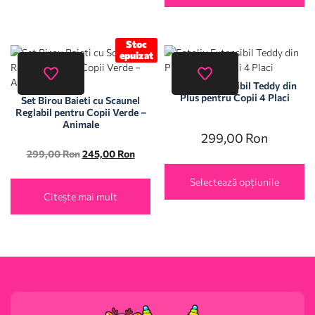
Stoc
epuizat
Fotoliu Extensibil Teddy din
Plus pentru Copii 4 Placi
Set Birou Baieti cu Scaunel
Reglabil pentru Copii Verde –
Animale
299,00
Ron
299,00
Ron
245,00
Ron
Selectează opțiunile
Citește mai mult