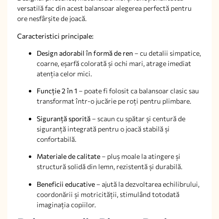
versatilă fac din acest balansoar alegerea perfectă pentru
ore nesfârșite de joacă.
Caracteristici principale:
Design adorabil în formă de ren
– cu detalii simpatice,
coarne, eșarfă colorată și ochi mari, atrage imediat
atenția celor mici.
Funcție 2 în 1
– poate fi folosit ca balansoar clasic sau
transformat într-o jucărie pe roți pentru plimbare.
Siguranță sporită
– scaun cu spătar și centură de
siguranță integrată pentru o joacă stabilă și
confortabilă.
Materiale de calitate
– pluș moale la atingere și
structură solidă din lemn, rezistentă și durabilă.
Beneficii educative
– ajută la dezvoltarea echilibrului,
coordonării și motricității, stimulând totodată
imaginația copiilor.