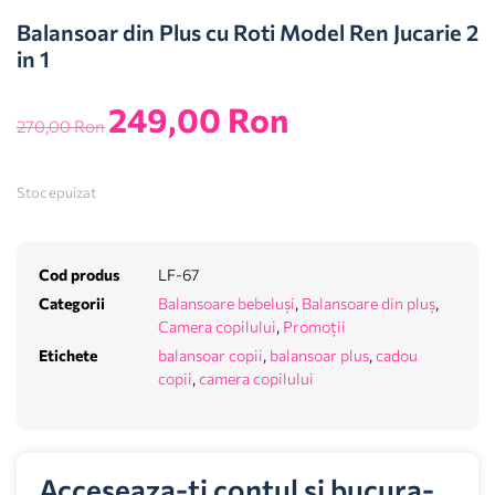
Balansoar din Plus cu Roti Model Ren Jucarie 2
in 1
249,00
Ron
270,00
Ron
Stoc epuizat
Cod produs
LF-67
Categorii
Balansoare bebeluși
,
Balansoare din pluș
,
Camera copilului
,
Promoții
Etichete
balansoar copii
,
balansoar plus
,
cadou
copii
,
camera copilului
Acceseaza-ti contul si bucura-