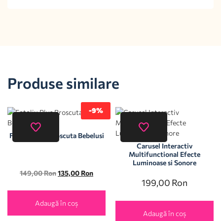
Produse similare
-9%
Fotoliu Plus Broscuta Bebelusi
Carusel Interactiv
Multifunctional Efecte
Luminoase si Sonore
149,00
Ron
135,00
Ron
199,00
Ron
Adaugă în coș
Adaugă în coș