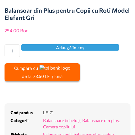
Balansoar din Plus pentru Copii cu Roti Model
Elefant Gri
254,00
Ron
Adaugă în coș
Cumpără cu
de la 73.50 LEI / lună
Cod produs
LF-71
Categorii
Balansoare bebeluși
,
Balansoare din pluș
,
Camera copilului
Etichete
balansoar copii
,
balansoar plus
,
cadou