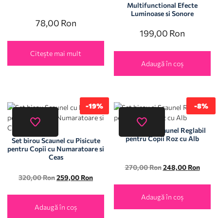
Multifunctional Efecte
Luminoase si Sonore
78,00
Ron
199,00
Ron
Citește mai mult
Adaugă în coș
-19%
-8%
Set birou si Scaunel Reglabil
pentru Copii Roz cu Alb
Set birou Scaunel cu Pisicute
pentru Copii cu Numaratoare si
Ceas
270,00
Ron
248,00
Ron
320,00
Ron
259,00
Ron
Adaugă în coș
Adaugă în coș