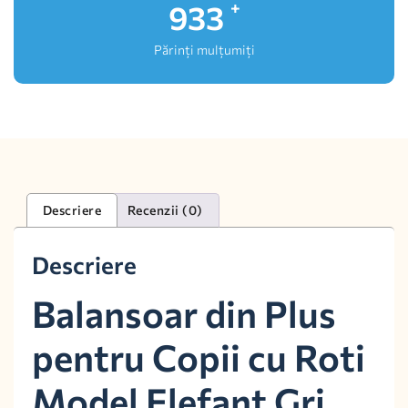
994
+
Părinți mulțumiți
Descriere
Recenzii (0)
Descriere
Balansoar din Plus
pentru Copii cu Roti
Model Elefant Gri