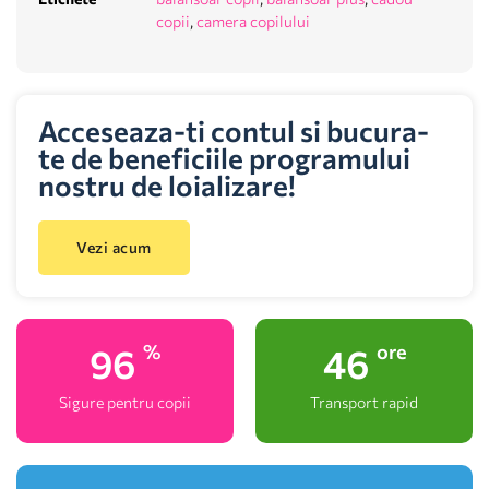
copii
,
camera copilului
Acceseaza-ti contul si bucura-
te de beneficiile programului
nostru de loializare!
Vezi acum
100
48
%
ore
Sigure pentru copii
Transport rapid