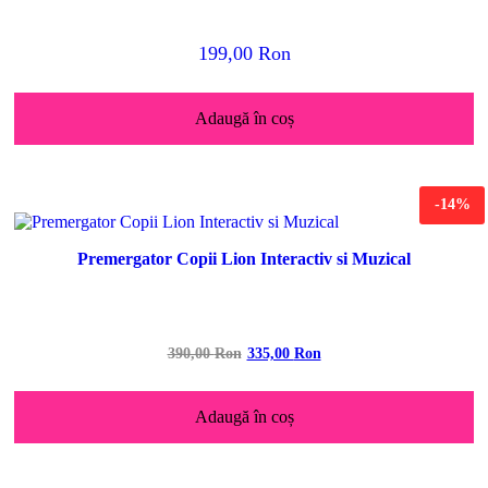
199,00
Ron
Adaugă în coș
-14%
Premergator Copii Lion Interactiv si Muzical
Prețul
Prețul
390,00
Ron
335,00
Ron
inițial
curent
a
este:
Adaugă în coș
fost:
335,00 lei.
390,00 lei.