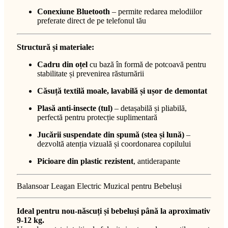
Conexiune Bluetooth
– permite redarea melodiilor
preferate direct de pe telefonul tău
Structură și materiale:
Cadru din oțel
cu bază în formă de potcoavă pentru
stabilitate și prevenirea răsturnării
Căsuță textilă moale, lavabilă și ușor de demontat
Plasă anti-insecte (tul)
– detașabilă și pliabilă,
perfectă pentru protecție suplimentară
Jucării suspendate din spumă (stea și lună)
–
dezvoltă atenția vizuală și coordonarea copilului
Picioare din plastic rezistent
, antiderapante
Balansoar Leagan Electric Muzical pentru Bebeluși
Ideal pentru nou-născuți și bebeluși până la aproximativ
9-12 kg.