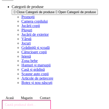
Categorii de produse
Close Categorii de produse
Open Categorii de produse
Promoții
Camera copilului
Jucării copii
Plușuri
Jucării de exterior
Vârstă
Jocuri
Grădiniță și școală
Cărucioare copii
Igienă
Zona bebe
Hamuri și marsupii
Casă și grădină
Scaune auto copii
Articole de petrecere
Botez și nou născuți
Acasă
Magazin
Contact
Products
search