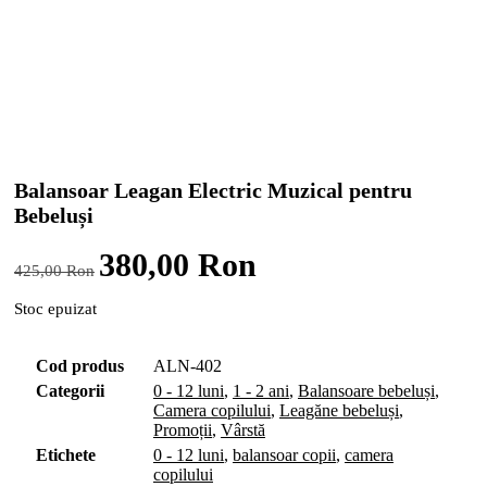
Balansoar Leagan Electric Muzical pentru
Bebeluși
Prețul
Prețul
380,00
Ron
425,00
Ron
inițial
curent
a
este:
Stoc epuizat
fost:
380,00 lei.
425,00 lei.
Cod produs
ALN-402
Categorii
0 - 12 luni
,
1 - 2 ani
,
Balansoare bebeluși
,
Camera copilului
,
Leagăne bebeluși
,
Promoții
,
Vârstă
Etichete
0 - 12 luni
,
balansoar copii
,
camera
copilului