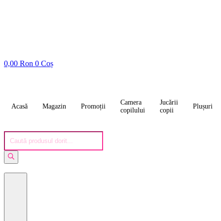
0,00
Ron
0
Coș
Camera
Jucării
Acasă
Magazin
Promoții
Plușuri
copilului
copii
Products
search