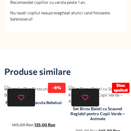
Recomandat copiilor cu varsta peste 1 an.
Nu lasati copilul nesupravegheat atunci cand foloseste
balansoarul!
Produse similare
Stoc
-9%
epuizat
Fotoliu Plus Broscuta Bebelusi
Set Birou Baieti cu Scaunel
Reglabil pentru Copii Verde –
Animale
149,00
Ron
135,00
Ron
299,00
Ron
245,00
Ron