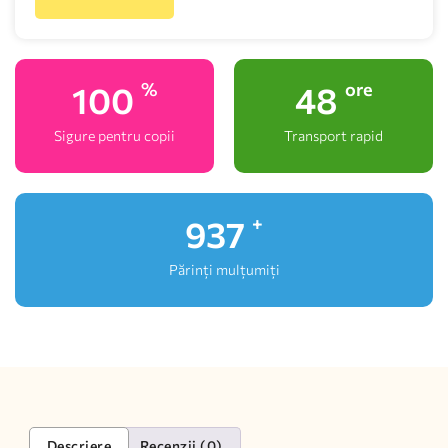
100
48
%
ore
Sigure pentru copii
Transport rapid
1,000
+
Părinți mulțumiți
Descriere
Recenzii (0)