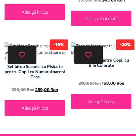
Adaugă în coș
Citește mai mult
-19%
-20%
Tarc de Joaca pentru Copii cu
Bile Colorate
Set birou Scaunel cu Pisicute
pentru Copii cu Numaratoare si
Ceas
210,00
Ron
168,00
Ron
320,00
Ron
259,00
Ron
Adaugă în coș
Adaugă în coș