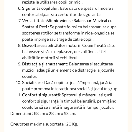
rezista la utilizarea copiilor mici.
Siguranta copilului :
Este data de spatarul moale si
confortabil,dar si a centurilor de siguranta.
Versatilitate Minnie Mouse Balansoar Muzical cu
Spatar si Roti :
Se poate folosi ca balansoar,iar dupa
scoaterea rotilor se transforma in ride-on,adica se
poate impinge sau trage de catre copil.
Dezvoltarea abilităților motorii:
Copiii învață să se
balanseze și să se deplaseze, dezvoltând astfel
abilitățile motorii și echilibrul.
Distracție și amuzament:
Balansarea si ascultarea
muzicii adaugă un element de distracție la jocurile
copiilor.
Socializare:
Dacă copiii se joacă împreună, jucăria
poate promova interacțiunea socială și jocul în grup.
Confort și siguranță:
Spătarul și mânerul asigură
confort și siguranță în timpul balansării, permițând
copilului să se simtă în siguranță în timpul jocului.
Dimensiuni : 68 cm x 28 cm x 53 cm.
Greutatea maxima suportata : 20 Kg.