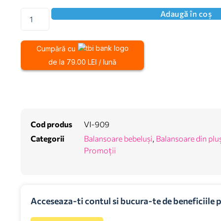
Adaugă în coș
Cumpără cu
de la 79.00 LEI / lună
Cod produs
VI-909
Categorii
Balansoare bebeluși
,
Balansoare din plu
Promoții
Acceseaza-ti contul si bucura-te de beneficiile 