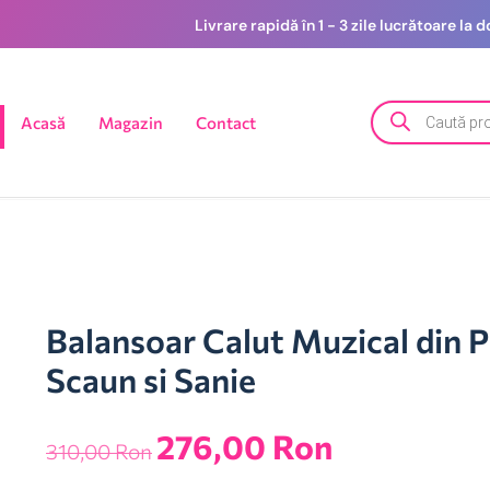
Livrare rapidă în 1 - 3 zile lucrătoare la
Acasă
Magazin
Contact
Balansoar Calut Muzical din P
Scaun si Sanie
276,00
Ron
310,00
Ron