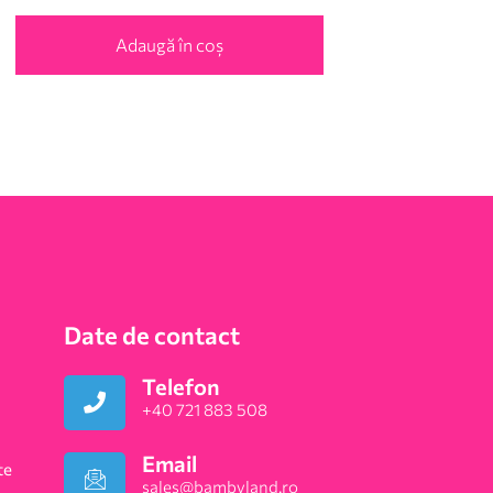
Adaugă în coș
Date de contact
Telefon
+40 721 883 508
Email
te
sales@bambyland.ro​