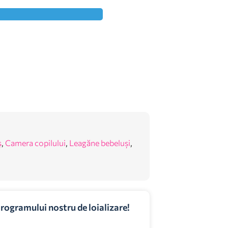
ș
,
Camera copilului
,
Leagăne bebeluși
,
programului nostru de loializare!