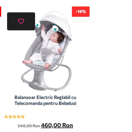
-15%
Balansoar Electric Reglabil cu
Telecomanda pentru Bebelusi
Evaluat la
460,00
Ron
540,00
Ron
5.00
din 5