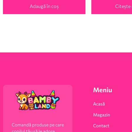
Adaugă în coș
Citește
Meniu
Acasă
Magazin
Comandă produse pe care
Contact
copilul tău să le adore