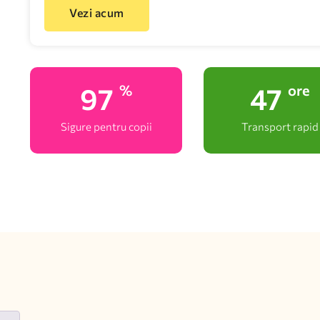
Vezi acum
100
48
%
ore
Sigure pentru copii
Transport rapid