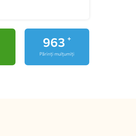
1,000
+
Părinți mulțumiți