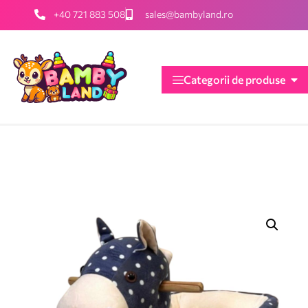
+40 721 883 508
sales@bambyland.ro
Categorii de produse