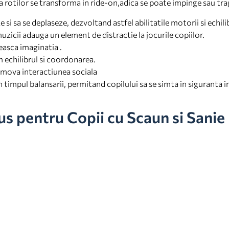
a rotilor se transforma in ride-on,adica se poate impinge sau tra
 si sa se deplaseze, dezvoltand astfel abilitatile motorii si echili
zicii adauga un element de distractie la jocurile copiilor.
easca imaginatia .
m echilibrul si coordonarea.
romova interactiunea sociala
 timpul balansarii, permitand copilului sa se simta in siguranta i
us pentru Copii cu Scaun si Sanie