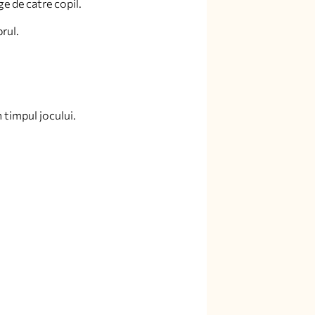
ge de catre copil.
brul.
n timpul jocului.