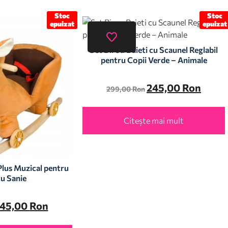
Stoc
Stoc
epuizat
epuizat
Set Birou Baieti cu Scaunel Reglabil
pentru Copii Verde – Animale
245,00
Ron
299,00
Ron
Citește mai mult
Plus Muzical pentru
cu Sanie
45,00
Ron