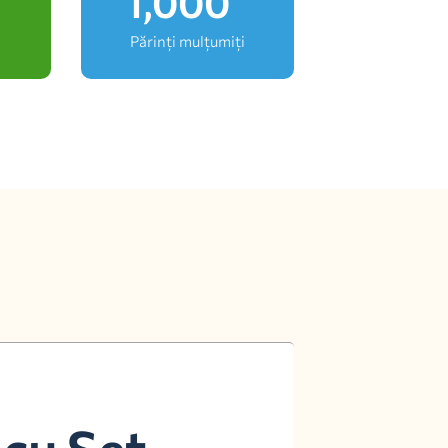
1,000
Părinți mulțumiți
 cu Set