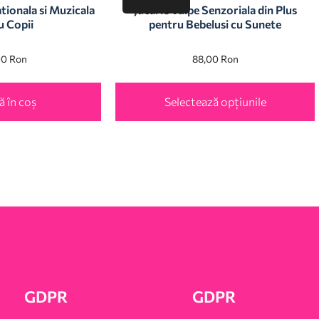
tionala si Muzicala
Jucarie Vulpe Senzoriala din Plus
u Copii
pentru Bebelusi cu Sunete
00
Ron
88,00
Ron
 în coș
Selectează opțiunile
GDPR
GDPR