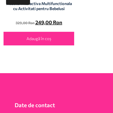
Masuta Interactiva Multifunctionala
cu Activitati pentru Bebelusi
249,00
Ron
329,00
Ron
Adaugă în coș
Date de contact