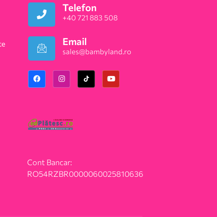
Telefon
+40 721 883 508
Email
te
sales@bambyland.ro​
Cont Bancar:
RO54RZBR0000060025810636