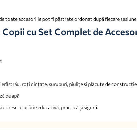
de toate accesoriile pot fi păstrate ordonat după fiecare sesiune
 Copii cu Set Complet de Accesor
ce
fierăstrău, roți dințate, șuruburi, piulițe și plăcuțe de construcție
ază de apă
i doresc o jucărie educativă, practică și sigură.