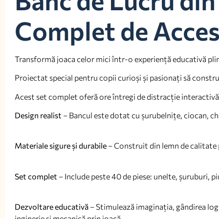
Complet de Acces
Transformă joaca celor mici într-o experiență educativă pli
Proiectat special pentru copii curioși și pasionați să constru
Acest set complet oferă ore întregi de distracție interactivă 
Design realist
– Bancul este dotat cu șurubelnițe, ciocan, chei
Materiale sigure și durabile
– Construit din lemn de calitate 
Set complet
– Include peste 40 de piese: unelte, șuruburi, pi
Dezvoltare educativă
– Stimulează imaginația, gândirea logi
inginerie și mecanică prin joacă.