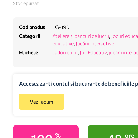
Stoc epuizat
Cod produs
LG-190
Categorii
Ateliere și bancuri de lucru
,
Jocuri educa
educative
,
Jucării interactive
Etichete
cadou copii
,
Joc Educativ
,
jucarii intera
Acceseaza-ti contul si bucura-te de beneficiile 
Vezi acum
%
ore