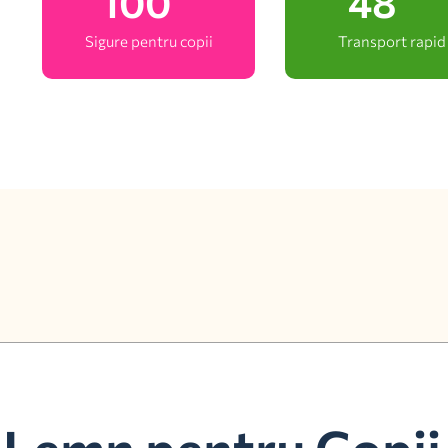
100
48
Sigure pentru copii
Transport rapid
 Lemn pentru Copii