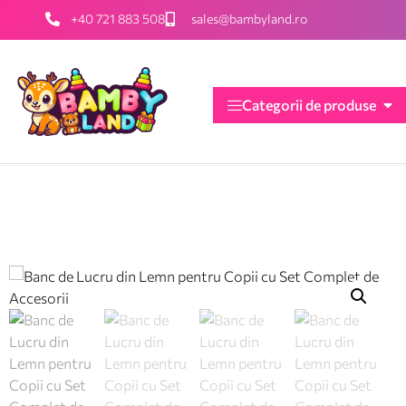
+40 721 883 508
sales@bambyland.ro
Categorii de produse