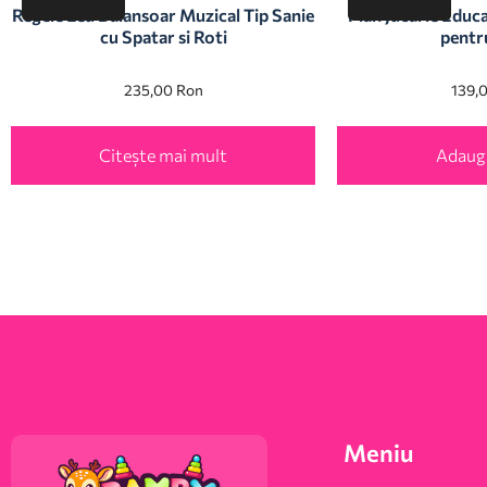
Regele Leu Balansoar Muzical Tip Sanie
Pian Jucarie Educa
cu Spatar si Roti
pentr
235,00
Ron
139,
Citește mai mult
Adaugă
Meniu