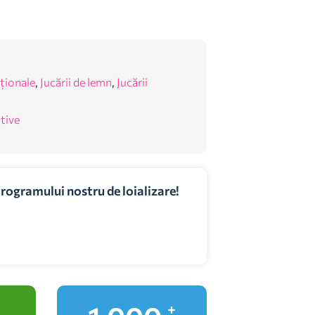
ționale
,
Jucării de lemn
,
Jucării
ctive
programului nostru de loializare!
+