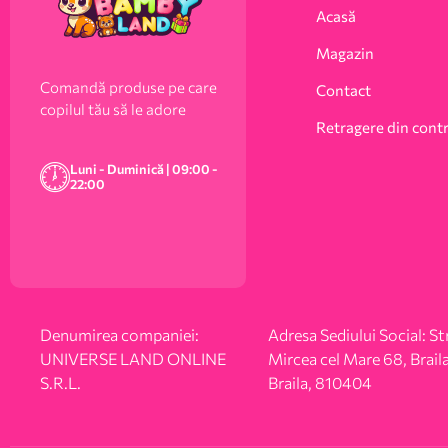
Acasă
Magazin
Comandă produse pe care
Contact
copilul tău să le adore
Retragere din cont
Luni - Duminică | 09:00 -
22:00
Denumirea companiei:
Adresa Sediului Social: Str
UNIVERSE LAND ONLINE
Mircea cel Mare 68, Braila
S.R.L.
Braila, 810404