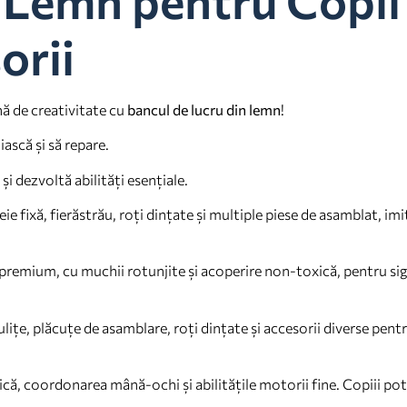
orii
nă de creativitate cu
bancul de lucru din lemn
!
iască și să repare.
și dezvoltă abilități esențiale.
e fixă, fierăstrău, roți dințate și multiple piese de asamblat, imi
premium, cu muchii rotunjite și acoperire non-toxică, pentru sig
ulițe, plăcuțe de asamblare, roți dințate și accesorii diverse pent
că, coordonarea mână-ochi și abilitățile motorii fine. Copiii po