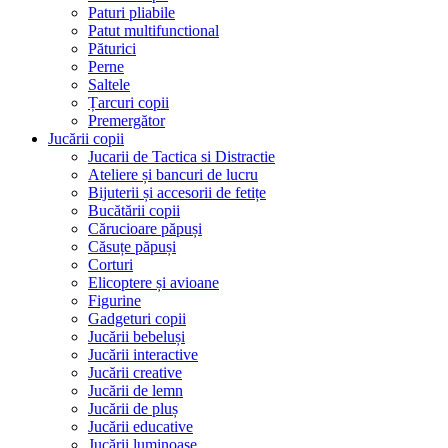
Paturi pliabile
Patut multifunctional
Păturici
Perne
Saltele
Țarcuri copii
Premergător
Jucării copii
Jucarii de Tactica si Distractie
Ateliere și bancuri de lucru
Bijuterii și accesorii de fetițe
Bucătării copii
Cărucioare păpuși
Căsuțe păpuși
Corturi
Elicoptere și avioane
Figurine
Gadgeturi copii
Jucării bebeluși
Jucării interactive
Jucării creative
Jucării de lemn
Jucării de pluș
Jucării educative
Jucării luminoase