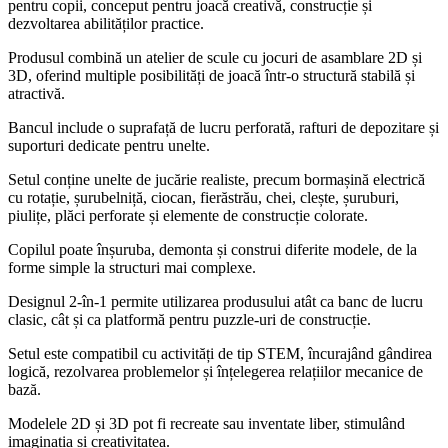
pentru copii, conceput pentru joacă creativă, construcție și
dezvoltarea abilităților practice.
Produsul combină un atelier de scule cu jocuri de asamblare 2D și
3D, oferind multiple posibilități de joacă într-o structură stabilă și
atractivă.
Bancul include o suprafață de lucru perforată, rafturi de depozitare și
suporturi dedicate pentru unelte.
Setul conține unelte de jucărie realiste, precum bormașină electrică
cu rotație, șurubelniță, ciocan, fierăstrău, chei, clește, șuruburi,
piulițe, plăci perforate și elemente de construcție colorate.
Copilul poate înșuruba, demonta și construi diferite modele, de la
forme simple la structuri mai complexe.
Designul 2-în-1 permite utilizarea produsului atât ca banc de lucru
clasic, cât și ca platformă pentru puzzle-uri de construcție.
Setul este compatibil cu activități de tip STEM, încurajând gândirea
logică, rezolvarea problemelor și înțelegerea relațiilor mecanice de
bază.
Modelele 2D și 3D pot fi recreate sau inventate liber, stimulând
imaginația și creativitatea.