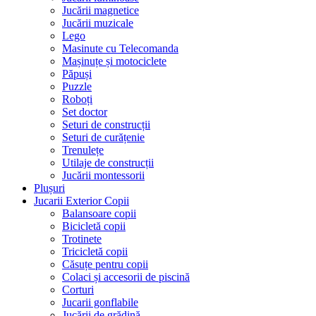
Jucării magnetice
Jucării muzicale
Lego
Masinute cu Telecomanda
Mașinuțe și motociclete
Păpuși
Puzzle
Roboți
Set doctor
Seturi de construcții
Seturi de curățenie
Trenulețe
Utilaje de construcții
Jucării montessorii
Plușuri
Jucarii Exterior Copii
Balansoare copii
Bicicletă copii
Trotinete
Tricicletă copii
Căsuțe pentru copii
Colaci și accesorii de piscină
Corturi
Jucarii gonflabile
Jucării de grădină