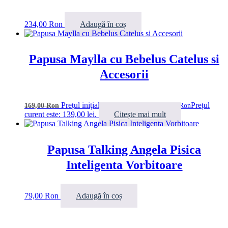
234,00
Ron
Adaugă în coș
Papusa Maylla cu Bebelus Catelus si
Accesorii
Prețul inițial a fost: 169,00 lei.
Prețul
169,00
Ron
139,00
Ron
curent este: 139,00 lei.
Citește mai mult
Papusa Talking Angela Pisica
Inteligenta Vorbitoare
79,00
Ron
Adaugă în coș