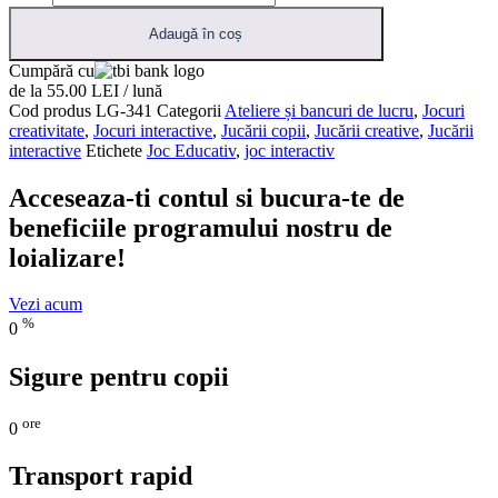
Adaugă în coș
Cumpără cu
de la 55.00 LEI / lună
Cod produs
LG-341
Categorii
Ateliere și bancuri de lucru
,
Jocuri
creativitate
,
Jocuri interactive
,
Jucării copii
,
Jucării creative
,
Jucării
interactive
Etichete
Joc Educativ
,
joc interactiv
Acceseaza-ti contul si bucura-te de
beneficiile programului nostru de
loializare!
Vezi acum
%
0
Sigure pentru copii
ore
0
Transport rapid