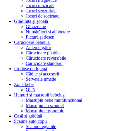
Jocuri magnetice
Jocuri muzicale
Jocuri senzoriale
Jocuri de societate
Grădiniță și școală
Ghiozdane
Numărători și alfabetare
Pictură și desen
Cărucioare bebeluși
Antemergător
Cărucioare pliabile
Cărucioare reversibile
Cărucioare standard
Produse de Igienă
Cădițe și accesorii
Șervețele umede
Zona bebe
Oliță
Hamuri și marsupii bebeluși
Marsupiu bebe multifunctional
Marsupiu cu scaunel
Marsupiu ergonomic
Casă și grădină
Scaune auto copii
Scaune reglabile