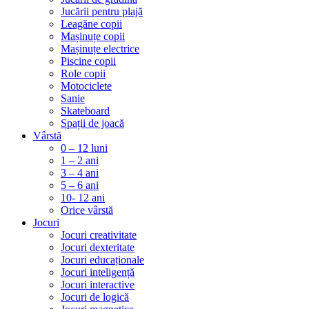
Jucării pentru plajă
Leagăne copii
Mașinuțe copii
Mașinuțe electrice
Piscine copii
Role copii
Motociclete
Sanie
Skateboard
Spații de joacă
Vârstă
0 – 12 luni
1 – 2 ani
3 – 4 ani
5 – 6 ani
10- 12 ani
Orice vârstă
Jocuri
Jocuri creativitate
Jocuri dexteritate
Jocuri educaționale
Jocuri inteligență
Jocuri interactive
Jocuri de logică