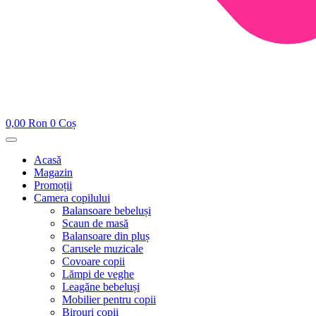
0,00
Ron
0
Coș
Acasă
Magazin
Promoții
Camera copilului
Balansoare bebeluși
Scaun de masă
Balansoare din pluș
Carusele muzicale
Covoare copii
Lămpi de veghe
Leagăne bebeluși
Mobilier pentru copii
Birouri copii