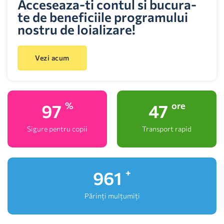
Acceseaza-ti contul si bucura-
te de beneficiile programului
nostru de loializare!
Vezi acum
100
48
%
ore
Sigure pentru copii
Transport rapid
1,000
+
Părinți mulțumiți