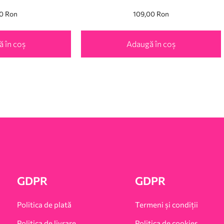
00
Ron
109,00
Ron
 în coș
Adaugă în coș
GDPR
GDPR
Politica de plată
Termeni și condiții
Politica de livrare
Politica de cookies