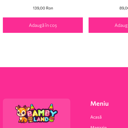
139,00
Ron
89,
Adaugă în coș
Adaugă
Meniu
Acasă
Magazin