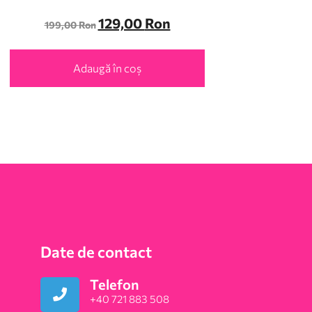
129,00
Ron
199,00
Ron
Adaugă în coș
Date de contact
Telefon
+40 721 883 508