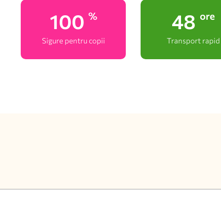
100
48
%
ore
Sigure pentru copii
Transport rapid