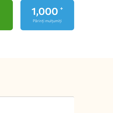
1,000
+
Părinți mulțumiți