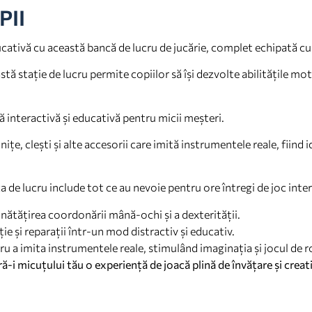
PII
cativă cu această bancă de lucru de jucărie, complet echipată cu 
tă stație de lucru permite copiilor să își dezvolte abilitățile mot
 interactivă și educativă pentru micii meșteri.
ițe, clești și alte accesorii care imită instrumentele reale, fiind i
.
ca de lucru include tot ce au nevoie pentru ore întregi de joc inter
bunătățirea coordonării mână-ochi și a dexterității.
e și reparații într-un mod distractiv și educativ.
tru a imita instrumentele reale, stimulând imaginația și jocul de ro
-i micuțului tău o experiență de joacă plină de învățare și creati