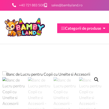
+40 721 883 508
sales@bambyland.ro
Categorii de produse