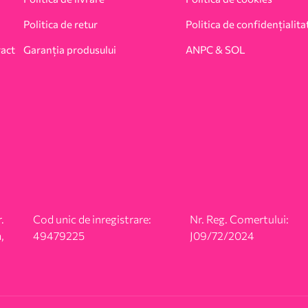
Politica de retur
Politica de confidențialita
ract
Garanția produsului
ANPC & SOL
.
Cod unic de inregistrare:
Nr. Reg. Comertului:
,
49479225
J09/72/2024