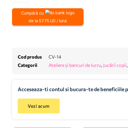
Cumpără cu
de la 57.75 LEI / lună
Cod produs
CV-14
Categorii
Ateliere și bancuri de lucru
,
Jucării copii
Acceseaza-ti contul si bucura-te de beneficiile 
Vezi acum