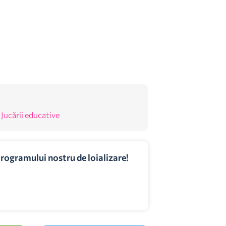
,
Jucării educative
programului nostru de loializare!