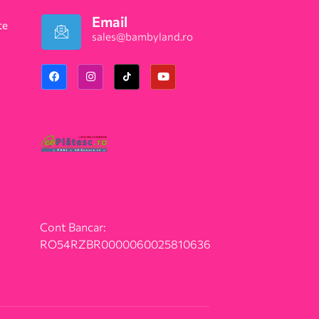
Email
te
sales@bambyland.ro​
Cont Bancar:
RO54RZBR0000060025810636