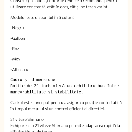
Construcția solidă și dotările tehnice o recomandă pentru
utilizare constantă, atât în oraș, cât și pe teren variat.
Modelul este disponibil în 5 culori:
-Negru
-Galben
-Roz
-Mov
-Albastru
Cadru și dimensiune

Roțile de 24 inch oferă un echilibru bun între 
manevrabilitate și stabilitate.
Cadrul este conceput pentru a asigura o poziție confortabilă
în timpul mersului și un control eficient al direcției.
21 viteze Shimano
Echiparea cu 21 viteze Shimano permite adaptarea rapidă la
diferite tipuri de teren.