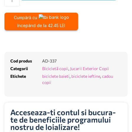
Cumpără cu
începând de la 42.45 LEI
Cod produs
AD-337
Categorii
Bicicletă copii
,
Jucarii Exterior Copii
Etichete
biciclete baieti
,
biciclete ieftine
,
cadou
copii
Acceseaza-ti contul si bucura-
te de beneficiile programului
nostru de loializare!