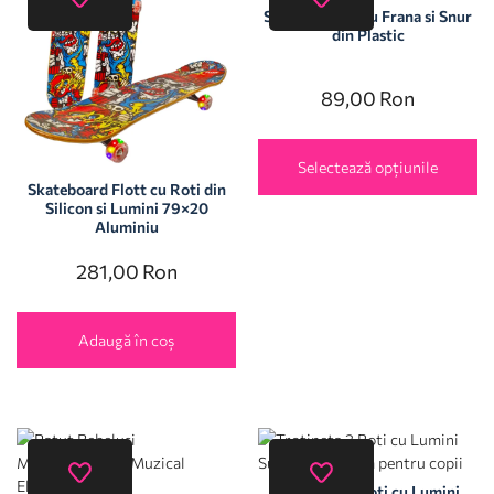
Sanie Tip Bob cu Frana si Snur
din Plastic
89,00
Ron
Selectează opțiunile
Skateboard Flott cu Roti din
Silicon si Lumini 79×20
Aluminiu
281,00
Ron
Adaugă în coș
Trotineta 3 Roti cu Lumini