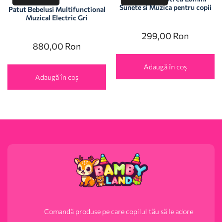
Sunete si Muzica pentru copii
Patut Bebelusi Multifunctional
Muzical Electric Gri
299,00
Ron
880,00
Ron
Adaugă în coș
Adaugă în coș
Comandă produse pe care copilul tău să le adore