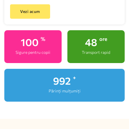
Vezi acum
100
48
%
ore
Sigure pentru copii
Transport rapid
1,000
+
Părinți mulțumiți