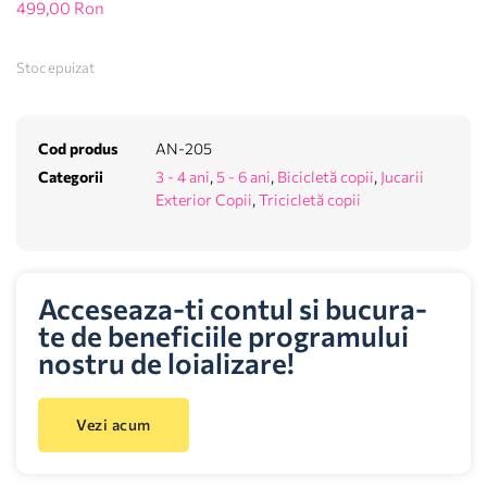
499,00
Ron
Stoc epuizat
Cod produs
AN-205
Categorii
3 - 4 ani
,
5 - 6 ani
,
Bicicletă copii
,
Jucarii
Exterior Copii
,
Tricicletă copii
Acceseaza-ti contul si bucura-
te de beneficiile programului
nostru de loializare!
Vezi acum