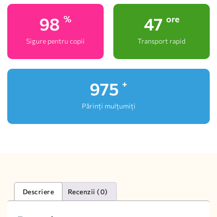
100
48
%
ore
Sigure pentru copii
Transport rapid
1,000
+
Părinți mulțumiți
Descriere
Recenzii (0)