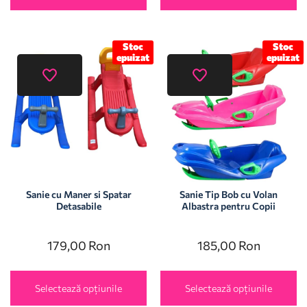
Stoc
Stoc
epuizat
epuizat
Sanie cu Maner si Spatar
Sanie Tip Bob cu Volan
Detasabile
Albastra pentru Copii
179,00
Ron
185,00
Ron
Selectează opțiunile
Selectează opțiunile