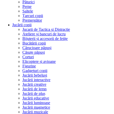
Păturici
Perne
Saltele
Țarcuri copii
Premergător
Jucării copii
Jucarii de Tactica si Distractie
Ateliere și bancuri de lucru
Bijuterii și accesorii de fetițe
Bucătării copii
Cărucioare păpuși
Căsuțe păpuși
Corturi
Elicoptere și avioane
Figurine
Gadgeturi copii
Jucării bebeluși
Jucării interactive
Jucării creative
Jucării de lemn
Jucării de pluș
Jucării educative
Jucării luminoase
Jucării magnetice
Jucării muzicale