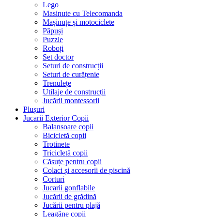
Lego
Masinute cu Telecomanda
Mașinuțe și motociclete
Păpuși
Puzzle
Roboți
Set doctor
Seturi de construcții
Seturi de curățenie
Trenulețe
Utilaje de construcții
Jucării montessorii
Plușuri
Jucarii Exterior Copii
Balansoare copii
Bicicletă copii
Trotinete
Tricicletă copii
Căsuțe pentru copii
Colaci și accesorii de piscină
Corturi
Jucarii gonflabile
Jucării de grădină
Jucării pentru plajă
Leagăne copii