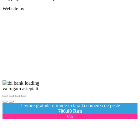
Website by
va rugam asteptati
Livrare gratuită oriunde in tara la comenzi de peste
700,00
Ron
0%