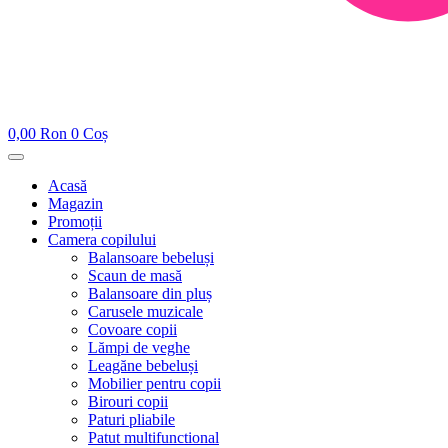
0,00
Ron
0
Coș
Acasă
Magazin
Promoții
Camera copilului
Balansoare bebeluși
Scaun de masă
Balansoare din pluș
Carusele muzicale
Covoare copii
Lămpi de veghe
Leagăne bebeluși
Mobilier pentru copii
Birouri copii
Paturi pliabile
Patut multifunctional