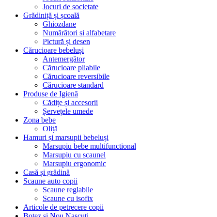
Jocuri de societate
Grădiniță și școală
Ghiozdane
Numărători și alfabetare
Pictură și desen
Cărucioare bebeluși
Antemergător
Cărucioare pliabile
Cărucioare reversibile
Cărucioare standard
Produse de Igienă
Cădițe și accesorii
Șervețele umede
Zona bebe
Oliță
Hamuri și marsupii bebeluși
Marsupiu bebe multifunctional
Marsupiu cu scaunel
Marsupiu ergonomic
Casă și grădină
Scaune auto copii
Scaune reglabile
Scaune cu isofix
Articole de petrecere copii
Botez si Nou Nascuti