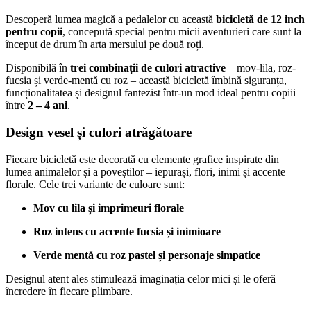
Descoperă lumea magică a pedalelor cu această
bicicletă de 12 inch
pentru copii
, concepută special pentru micii aventurieri care sunt la
început de drum în arta mersului pe două roți.
Disponibilă în
trei combinații de culori atractive
– mov-lila, roz-
fucsia și verde-mentă cu roz – această bicicletă îmbină siguranța,
funcționalitatea și designul fantezist într-un mod ideal pentru copiii
între
2 – 4 ani
.
Design vesel și culori atrăgătoare
Fiecare bicicletă este decorată cu elemente grafice inspirate din
lumea animalelor și a poveștilor – iepurași, flori, inimi și accente
florale. Cele trei variante de culoare sunt:
Mov cu lila și imprimeuri florale
Roz intens cu accente fucsia și inimioare
Verde mentă cu roz pastel și personaje simpatice
Designul atent ales stimulează imaginația celor mici și le oferă
încredere în fiecare plimbare.