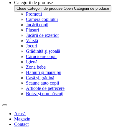
Categorii de produse
Close Categorii de produse
Open Categorii de produse
Promoții
Camera copilului
Jucării copii
Plușuri
Jucării de exterior
Vârstă
Jocuri
Grădiniță și școală
Cărucioare copii
Igienă
Zona bebe
Hamuri și marsupii
Casă și grădină
Scaune auto copii
Articole de petrecere
Botez și nou născuți
Acasă
Magazin
Contact