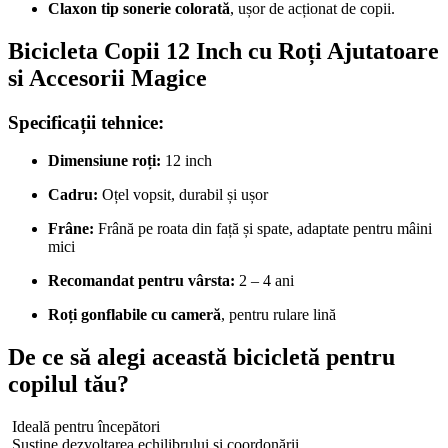
Claxon tip sonerie colorată
, ușor de acționat de copii.
Bicicleta Copii 12 Inch cu Roți Ajutatoare
si Accesorii Magice
Specificații tehnice:
Dimensiune roți:
12 inch
Cadru:
Oțel vopsit, durabil și ușor
Frâne:
Frână pe roata din față și spate, adaptate pentru mâini
mici
Recomandat pentru vârsta:
2 – 4 ani
Roți gonflabile cu cameră
, pentru rulare lină
De ce să alegi această bicicletă pentru
copilul tău?
Ideală pentru începători
Susține dezvoltarea echilibrului și coordonării