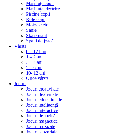
Mașinuțe copii
Mașinuțe electrice
Piscine copii
Role copii
Motociclete
Sanie
Skateboard
Spații de joacă
Vârstă
0 – 12 luni
1 – 2 ani
3 – 4 ani
5 – 6 ani
10- 12 ani
Orice vârstă
Jocuri
Jocuri creativitate
Jocuri dexteritate
Jocuri educaționale
Jocuri inteligență
Jocuri interactive
Jocuri de logică
Jocuri magnetice
Jocuri muzicale
Jocuri senzoriale