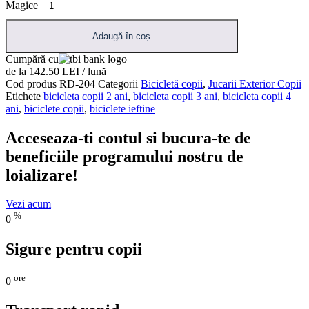
Magice
Adaugă în coș
Cumpără cu
de la 142.50 LEI / lună
Cod produs
RD-204
Categorii
Bicicletă copii
,
Jucarii Exterior Copii
Etichete
bicicleta copii 2 ani
,
bicicleta copii 3 ani
,
bicicleta copii 4
ani
,
biciclete copii
,
biciclete ieftine
Acceseaza-ti contul si bucura-te de
beneficiile programului nostru de
loializare!
Vezi acum
%
0
Sigure pentru copii
ore
0