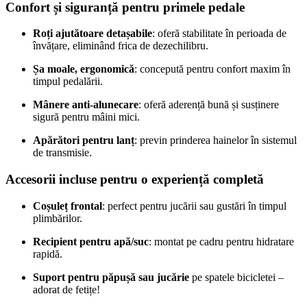
Confort și siguranță pentru primele pedale
Roți ajutătoare detașabile
: oferă stabilitate în perioada de
învățare, eliminând frica de dezechilibru.
Șa moale, ergonomică
: concepută pentru confort maxim în
timpul pedalării.
Mânere anti-alunecare
: oferă aderență bună și susținere
sigură pentru mâini mici.
Apărători pentru lanț
: previn prinderea hainelor în sistemul
de transmisie.
Accesorii incluse pentru o experiență completă
Coșuleț frontal
: perfect pentru jucării sau gustări în timpul
plimbărilor.
Recipient pentru apă/suc
: montat pe cadru pentru hidratare
rapidă.
Suport pentru păpușă sau jucărie
pe spatele bicicletei –
adorat de fetițe!