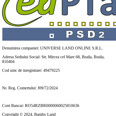
Denumirea companiei: UNIVERSE LAND ONLINE S.R.L.
Adresa Sediului Social: Str. Mircea cel Mare 68, Braila, Braila,
810404
Cod unic de inregistrare: 49479225
Nr. Reg. Comertului: J09/72/2024
Cont Bancar: RO54RZBR0000060025810636
Copyright © 2024. Bamby Land