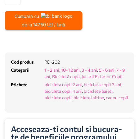
Cumpără cu
de la 147.50 LEI / lună
Cod produs
RD-202
Categorii
1 - 2 ani
,
10- 12 ani
,
3 - 4 ani
,
5 - 6 ani
,
7 - 9
ani
,
Bicicletă copii
,
Jucarii Exterior Copii
Etichete
bicicleta copii 2 ani
,
bicicleta copii 3 ani
,
bicicleta copii 4 ani
,
biciclete baieti
,
biciclete copii
,
biciclete ieftine
,
cadou copii
Acceseaza-ti contul si bucura-
te de beneficiile programului