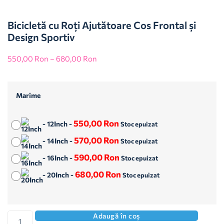
Bicicletă cu Roți Ajutătoare Cos Frontal și
Design Sportiv
550,00
Ron
–
680,00
Ron
Marime
550,00
Ron
-
12Inch
-
Stoc epuizat
570,00
Ron
-
14Inch
-
Stoc epuizat
590,00
Ron
-
16Inch
-
Stoc epuizat
680,00
Ron
-
20Inch
-
Stoc epuizat
Adaugă în coș