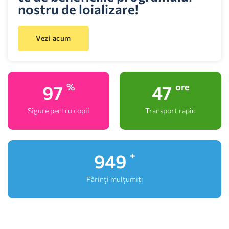
nostru de loializare!
Vezi acum
100
48
%
ore
Sigure pentru copii
Transport rapid
1,000
+
Părinți mulțumiți