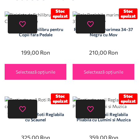
Stoc
Stoc
epuizat
epuizat
Bicicleta de Echilibru pentru
Role Reglabile marimea 34-37
Copii fara Pedale
Negru cu Mov
199,00
Ron
210,00
Ron
Selectează opțiunile
Selectează opțiunile
Stoc
Stoc
epuizat
epuizat
Trotineta cu 3 Roti Reglabila
Trotineta copii Reglabila
cu Scaunel
Pliabila cu Lumini si Muzica
325,00
Ron
359,00
Ron