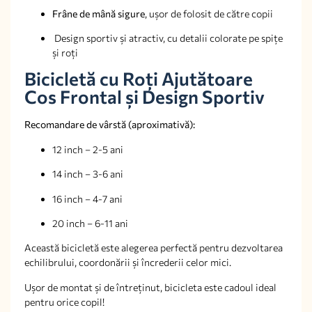
Frâne de mână sigure
, ușor de folosit de către copii
Design sportiv și atractiv, cu detalii colorate pe spițe
și roți
Bicicletă cu Roți Ajutătoare
Cos Frontal și Design Sportiv
Recomandare de vârstă (aproximativă):
12 inch – 2-5 ani
14 inch – 3-6 ani
16 inch – 4-7 ani
20 inch – 6-11 ani
Această bicicletă este alegerea perfectă pentru dezvoltarea
echilibrului, coordonării și încrederii celor mici.
Ușor de montat și de întreținut, bicicleta este cadoul ideal
pentru orice copil!