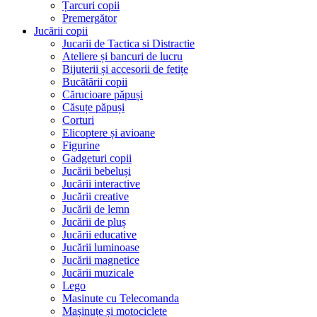
Țarcuri copii
Premergător
Jucării copii
Jucarii de Tactica si Distractie
Ateliere și bancuri de lucru
Bijuterii și accesorii de fetițe
Bucătării copii
Cărucioare păpuși
Căsuțe păpuși
Corturi
Elicoptere și avioane
Figurine
Gadgeturi copii
Jucării bebeluși
Jucării interactive
Jucării creative
Jucării de lemn
Jucării de pluș
Jucării educative
Jucării luminoase
Jucării magnetice
Jucării muzicale
Lego
Masinute cu Telecomanda
Mașinuțe și motociclete