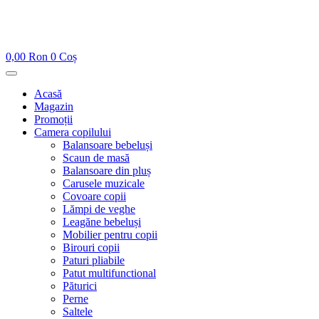
0,00
Ron
0
Coș
Acasă
Magazin
Promoții
Camera copilului
Balansoare bebeluși
Scaun de masă
Balansoare din pluș
Carusele muzicale
Covoare copii
Lămpi de veghe
Leagăne bebeluși
Mobilier pentru copii
Birouri copii
Paturi pliabile
Patut multifunctional
Păturici
Perne
Saltele