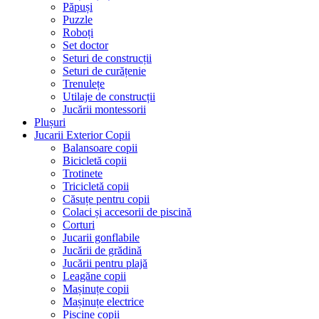
Păpuși
Puzzle
Roboți
Set doctor
Seturi de construcții
Seturi de curățenie
Trenulețe
Utilaje de construcții
Jucării montessorii
Plușuri
Jucarii Exterior Copii
Balansoare copii
Bicicletă copii
Trotinete
Tricicletă copii
Căsuțe pentru copii
Colaci și accesorii de piscină
Corturi
Jucarii gonflabile
Jucării de grădină
Jucării pentru plajă
Leagăne copii
Mașinuțe copii
Mașinuțe electrice
Piscine copii