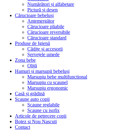
Numărători și alfabetare
Pictură și desen
Cărucioare bebeluși
Antemergător
Cărucioare pliabile
Cărucioare reversibile
Cărucioare standard
Produse de Igienă
Cădițe și accesorii
Șervețele umede
Zona bebe
Oliță
Hamuri și marsupii bebeluși
Marsupiu bebe multifunctional
Marsupiu cu scaunel
Marsupiu ergonomic
Casă și grădină
Scaune auto copii
Scaune reglabile
Scaune cu isofix
Articole de petrecere copii
Botez si Nou Nascuti
Contact