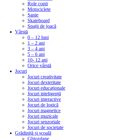
Role copii
Motociclete
Sanie
Skateboard
Spații de joacă
Vârstă
0 – 12 luni
1 – 2 ani
3 – 4 ani
5 – 6 ani
10- 12 ani
Orice vârstă
Jocuri
Jocuri creativitate
Jocuri dexteritate
Jocuri educaționale
Jocuri inteligență
Jocuri interactive
Jocuri de logică
Jocuri magnetice
Jocuri muzicale
Jocuri senzoriale
Jocuri de societate
Grădiniță și școală
Ghiozdane