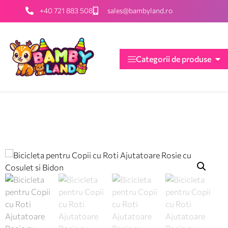
+40 721 883 508
sales@bambyland.ro
Categorii de produse