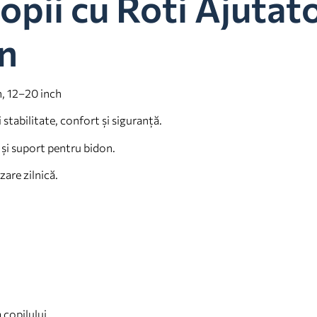
opii cu Roti Ajutat
on
n, 12–20 inch
stabilitate, confort și siguranță.
 și suport pentru bidon.
zare zilnică.
 copilului.