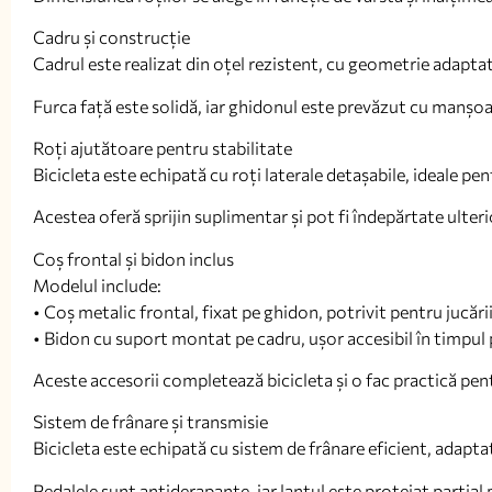
Cadru și construcție
Cadrul este realizat din oțel rezistent, cu geometrie adaptată
Furca față este solidă, iar ghidonul este prevăzut cu manșo
Roți ajutătoare pentru stabilitate
Bicicleta este echipată cu roți laterale detașabile, ideale pent
Acestea oferă sprijin suplimentar și pot fi îndepărtate ulteri
Coș frontal și bidon inclus
Modelul include:
• Coș metalic frontal, fixat pe ghidon, potrivit pentru jucăr
• Bidon cu suport montat pe cadru, ușor accesibil în timpul 
Aceste accesorii completează bicicleta și o fac practică pentr
Sistem de frânare și transmisie
Bicicleta este echipată cu sistem de frânare eficient, adaptat
Pedalele sunt antiderapante, iar lanțul este protejat parțial 