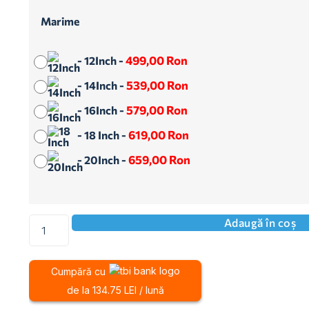
Marime
499,00
Ron
-
12Inch
-
539,00
Ron
-
14Inch
-
579,00
Ron
-
16Inch
-
619,00
Ron
-
18 Inch
-
659,00
Ron
-
20Inch
-
Adaugă în coș
Cumpără cu
de la 134.75 LEI / lună