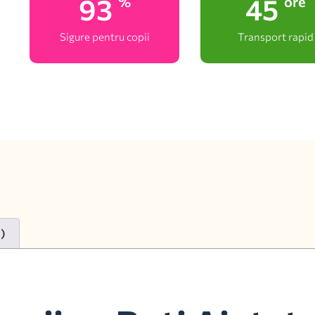
100
48
%
ore
Sigure pentru copii
Transport rapid
0)