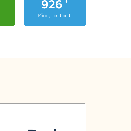
1,000
+
Părinți mulțumiți