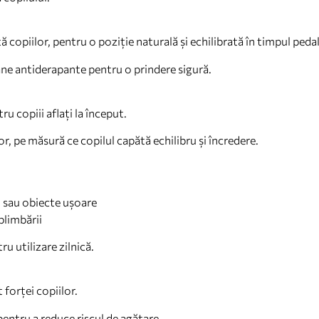
 copiilor, pentru o poziție naturală și echilibrată în timpul pedal
ane antiderapante pentru o prindere sigură.
ru copiii aflați la început.
or, pe măsură ce copilul capătă echilibru și încredere.
ii sau obiecte ușoare
plimbării
u utilizare zilnică.
 forței copiilor.
pentru a reduce riscul de agățare.