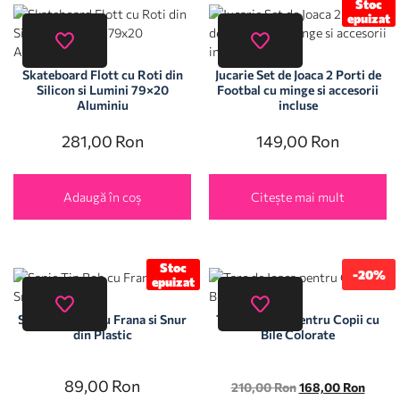
Stoc
epuizat
Skateboard Flott cu Roti din
Jucarie Set de Joaca 2 Porti de
Silicon si Lumini 79×20
Footbal cu minge si accesorii
Aluminiu
incluse
281,00
Ron
149,00
Ron
Adaugă în coș
Citește mai mult
Stoc
-20%
epuizat
Sanie Tip Bob cu Frana si Snur
Tarc de Joaca pentru Copii cu
din Plastic
Bile Colorate
89,00
Ron
210,00
Ron
168,00
Ron