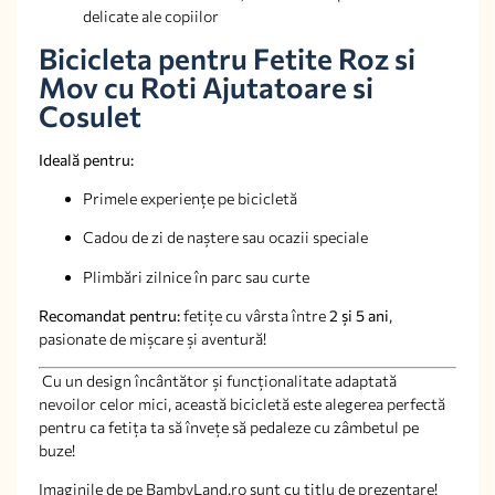
delicate ale copiilor
Bicicleta pentru Fetite Roz si
Mov cu Roti Ajutatoare si
Cosulet
Ideală pentru:
Primele experiențe pe bicicletă
Cadou de zi de naștere sau ocazii speciale
Plimbări zilnice în parc sau curte
Recomandat pentru:
fetițe cu vârsta între
2 și 5 ani
,
pasionate de mișcare și aventură!
Cu un design încântător și funcționalitate adaptată
nevoilor celor mici, această bicicletă este alegerea perfectă
pentru ca fetița ta să învețe să pedaleze cu zâmbetul pe
buze!
Imaginile de pe BambyLand.ro sunt cu titlu de prezentare!