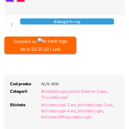
Adaugă în coș
Cumpără cu
de la 122.25 LEI / lună
Cod produs
ALN-406
Categorii
Bicicletă copii
,
Jucarii Exterior Copii
,
Tricicletă copii
Etichete
bicicleta copii 2 ani
,
bicicleta copii 3 ani
,
bicicleta copii 4 ani
,
biciclete copii
,
biciclete ieftine
,
cadou copii