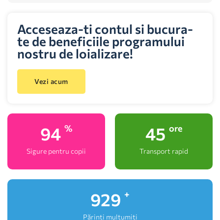
Acceseaza-ti contul si bucura-
te de beneficiile programului
nostru de loializare!
Vezi acum
100
48
%
ore
Sigure pentru copii
Transport rapid
1,000
+
Părinți mulțumiți