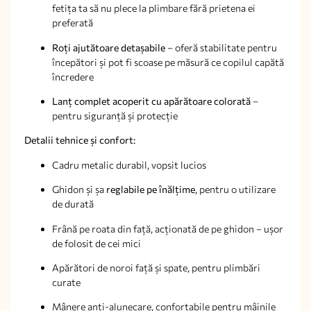
fetița ta să nu plece la plimbare fără prietena ei
preferată
Roți ajutătoare detașabile
– oferă stabilitate pentru
începători și pot fi scoase pe măsură ce copilul capătă
încredere
Lanț complet acoperit cu apărătoare colorată
–
pentru siguranță și protecție
Detalii tehnice și confort:
Cadru metalic durabil, vopsit lucios
Ghidon și șa
reglabile pe înălțime
, pentru o utilizare
de durată
Frână pe roata din față, acționată de pe ghidon – ușor
de folosit de cei mici
Apărători de noroi față și spate, pentru plimbări
curate
Mânere anti-alunecare, confortabile pentru mâinile