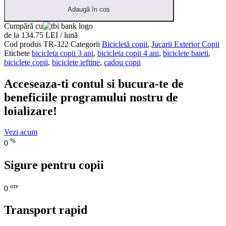
Adaugă în coș
Cumpără cu
de la 134.75 LEI / lună
Cod produs
TR-322
Categorii
Bicicletă copii
,
Jucarii Exterior Copii
Etichete
bicicleta copii 3 ani
,
bicicleta copii 4 ani
,
biciclete baieti
,
biciclete copii
,
biciclete ieftine
,
cadou copii
Acceseaza-ti contul si bucura-te de
beneficiile programului nostru de
loializare!
Vezi acum
%
0
Sigure pentru copii
ore
0
Transport rapid