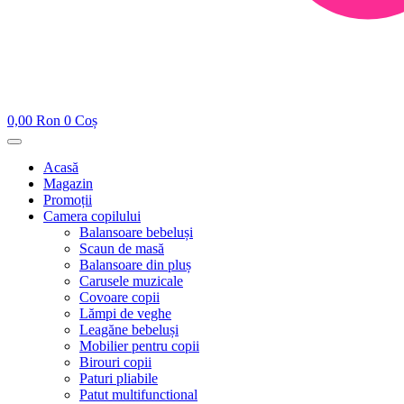
0,00
Ron
0
Coș
Acasă
Magazin
Promoții
Camera copilului
Balansoare bebeluși
Scaun de masă
Balansoare din pluș
Carusele muzicale
Covoare copii
Lămpi de veghe
Leagăne bebeluși
Mobilier pentru copii
Birouri copii
Paturi pliabile
Patut multifunctional