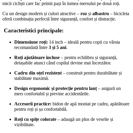
micii cicliști care fac primii pași în lumea mersului pe două roți.
Cu un design modern și culori atractive –
roz
și
albastru
– bicicleta
oferă combinația perfectă între siguranță, confort și distracție.
Caracteristici principale:
Dimensiune roți:
14 inch – ideală pentru copii cu vârsta
recomandată între
3 și 5 ani
.
Roți ajutătoare incluse
– pentru echilibru și siguranță,
detașabile atunci când copilul devine mai încrezător.
Cadru din oțel rezistent
– construit pentru durabilitate și
stabilitate maximă.
Design ergonomic și protecție pentru lanț
– asigură un
mers confortabil și previne accidentările.
Accesorii practice:
bidon de apă montat pe cadru, apărătoare
pentru roți și șa confortabilă.
Roți cu spițe colorate
– adaugă un plus de veselie și
vizibilitate.