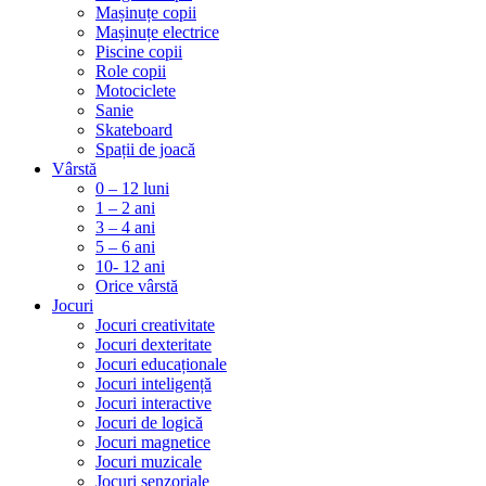
Mașinuțe copii
Mașinuțe electrice
Piscine copii
Role copii
Motociclete
Sanie
Skateboard
Spații de joacă
Vârstă
0 – 12 luni
1 – 2 ani
3 – 4 ani
5 – 6 ani
10- 12 ani
Orice vârstă
Jocuri
Jocuri creativitate
Jocuri dexteritate
Jocuri educaționale
Jocuri inteligență
Jocuri interactive
Jocuri de logică
Jocuri magnetice
Jocuri muzicale
Jocuri senzoriale