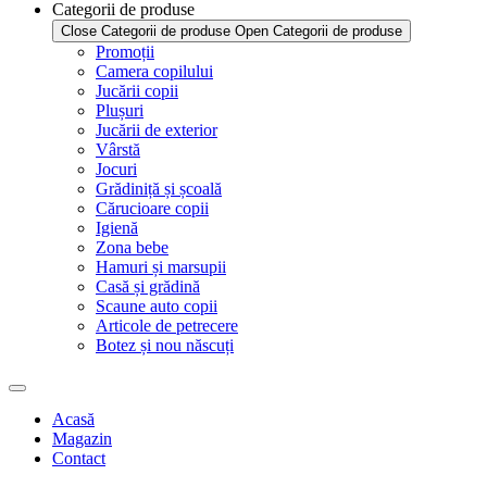
Categorii de produse
Close Categorii de produse
Open Categorii de produse
Promoții
Camera copilului
Jucării copii
Plușuri
Jucării de exterior
Vârstă
Jocuri
Grădiniță și școală
Cărucioare copii
Igienă
Zona bebe
Hamuri și marsupii
Casă și grădină
Scaune auto copii
Articole de petrecere
Botez și nou născuți
Acasă
Magazin
Contact