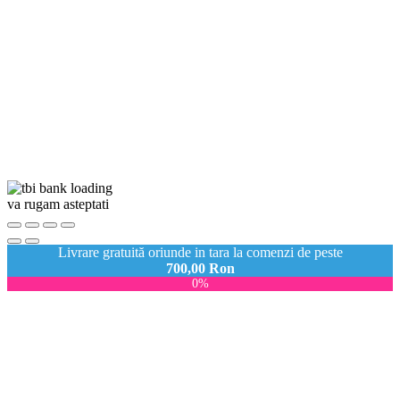
va rugam asteptati
Livrare gratuită oriunde in tara la comenzi de peste
700,00
Ron
0%