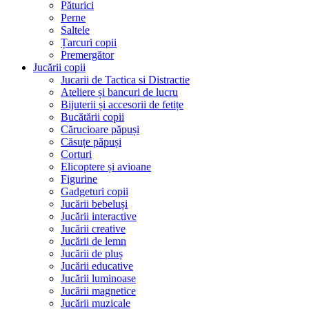
Păturici
Perne
Saltele
Țarcuri copii
Premergător
Jucării copii
Jucarii de Tactica si Distractie
Ateliere și bancuri de lucru
Bijuterii și accesorii de fetițe
Bucătării copii
Cărucioare păpuși
Căsuțe păpuși
Corturi
Elicoptere și avioane
Figurine
Gadgeturi copii
Jucării bebeluși
Jucării interactive
Jucării creative
Jucării de lemn
Jucării de pluș
Jucării educative
Jucării luminoase
Jucării magnetice
Jucării muzicale