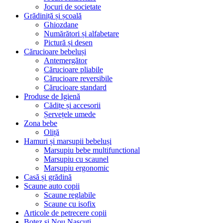
Jocuri de societate
Grădiniță și școală
Ghiozdane
Numărători și alfabetare
Pictură și desen
Cărucioare bebeluși
Antemergător
Cărucioare pliabile
Cărucioare reversibile
Cărucioare standard
Produse de Igienă
Cădițe și accesorii
Șervețele umede
Zona bebe
Oliță
Hamuri și marsupii bebeluși
Marsupiu bebe multifunctional
Marsupiu cu scaunel
Marsupiu ergonomic
Casă și grădină
Scaune auto copii
Scaune reglabile
Scaune cu isofix
Articole de petrecere copii
Botez si Nou Nascuti