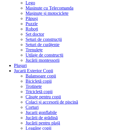
Lego
Masinute cu Telecomanda
Mașinuțe și motociclete
Păpuși
Puzzle
Roboți
Set doctor
Seturi de construcții
Seturi de curățenie
Trenulețe
Utilaje de construcții
Jucării montessorii
Plușuri
Jucarii Exterior Copii
Balansoare copii
Bicicletă copii
Trotinete
Tricicletă copii
Căsuțe pentru copii
Colaci și accesorii de piscină
Corturi
Jucarii gonflabile
Jucării de grădină
Jucării pentru plajă
Leagăne copii