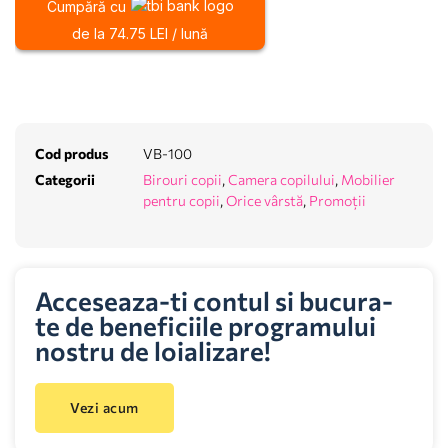
Cumpără cu
de la 74.75 LEI / lună
Cod produs
VB-100
Categorii
Birouri copii
,
Camera copilului
,
Mobilier
pentru copii
,
Orice vârstă
,
Promoții
Acceseaza-ti contul si bucura-
te de beneficiile programului
nostru de loializare!
Vezi acum