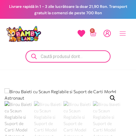
Livrare rapidă în 1 - 3 zile lucrătoare la doar 21,90 Ron. Transport
gratuit la comenzi de peste 700 Ron
0
le
Botez
Contact
si Nou
cere
Nascuti