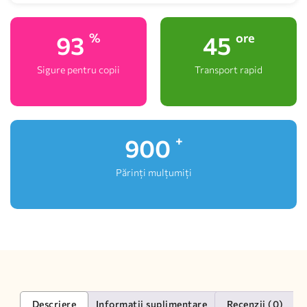
100
48
%
ore
Sigure pentru copii
Transport rapid
1,000
+
Părinți mulțumiți
Descriere
Informații suplimentare
Recenzii (0)