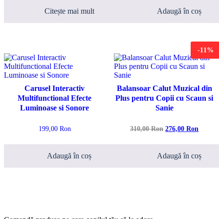
Citește mai mult
Adaugă în coș
-11%
Carusel Interactiv
Balansoar Calut Muzical din
Multifunctional Efecte
Plus pentru Copii cu Scaun si
Luminoase si Sonore
Sanie
Prețul
Prețul
199,00
Ron
310,00
Ron
276,00
Ron
inițial
curent
a
este:
fost:
276,00 
Adaugă în coș
Adaugă în coș
310,00 lei.