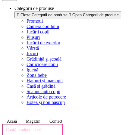
Categorii de produse
Close Categorii de produse
Open Categorii de produse
Promoții
Camera copilului
Jucării copii
Plușuri
Jucării de exterior
Vârstă
Jocuri
Grădiniță și școală
Cărucioare copii
Igienă
Zona bebe
Hamuri și marsupii
Casă și grădină
Scaune auto copii
Articole de petrecere
Botez și nou născuți
Acasă
Magazin
Contact
Products
search