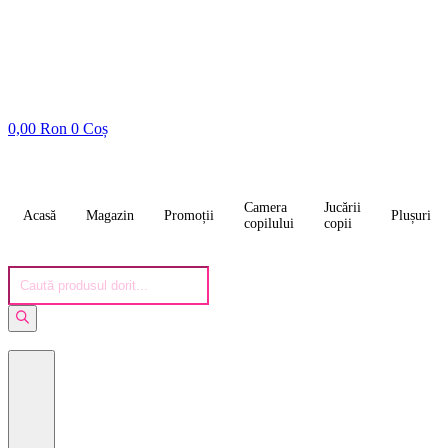
0,00
Ron
0
Coș
Camera
Jucării
Acasă
Magazin
Promoții
Plușuri
copilului
copii
Products
search