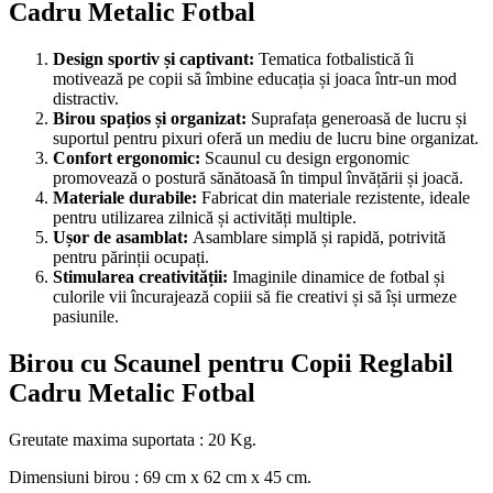
Cadru Metalic Fotbal
Design sportiv și captivant:
Tematica fotbalistică îi
motivează pe copii să îmbine educația și joaca într-un mod
distractiv.
Birou spațios și organizat:
Suprafața generoasă de lucru și
suportul pentru pixuri oferă un mediu de lucru bine organizat.
Confort ergonomic:
Scaunul cu design ergonomic
promovează o postură sănătoasă în timpul învățării și joacă.
Materiale durabile:
Fabricat din materiale rezistente, ideale
pentru utilizarea zilnică și activități multiple.
Ușor de asamblat:
Asamblare simplă și rapidă, potrivită
pentru părinții ocupați.
Stimularea creativității:
Imaginile dinamice de fotbal și
culorile vii încurajează copiii să fie creativi și să își urmeze
pasiunile.
Birou cu Scaunel pentru Copii Reglabil
Cadru Metalic Fotbal
Greutate maxima suportata : 20 Kg.
Dimensiuni birou : 69 cm x 62 cm x 45 cm.