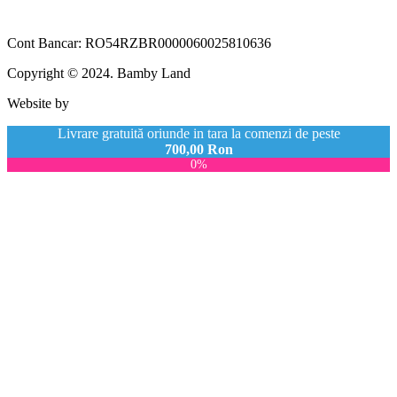
Cont Bancar: RO54RZBR0000060025810636
Copyright © 2024. Bamby Land
Website by
Livrare gratuită oriunde in tara la comenzi de peste
700,00
Ron
0%