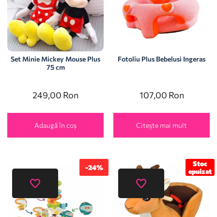
Set Minie Mickey Mouse Plus
Fotoliu Plus Bebelusi Ingeras
75 cm
249,00
Ron
107,00
Ron
Adaugă în coș
Citește mai mult
Stoc
-24%
epuizat