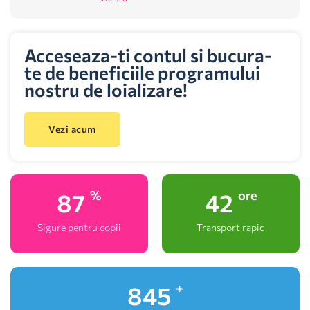
Acceseaza-ti contul si bucura-
te de beneficiile programului
nostru de loializare!
Vezi acum
100
48
%
ore
Sigure pentru copii
Transport rapid
999
+