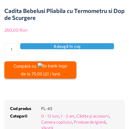
Cadita Bebelusi Pliabila cu Termometru si Dop
de Scurgere
260,00
Ron
Adaugă în coș
Cumpără cu
de la 75.00 LEI / lună
Cod produs
FL-43
Categorii
0 - 12 luni
,
1 - 2 ani
,
Cădițe și accesorii
,
Camera copilului
,
Produse de Igienă
,
Vârstă