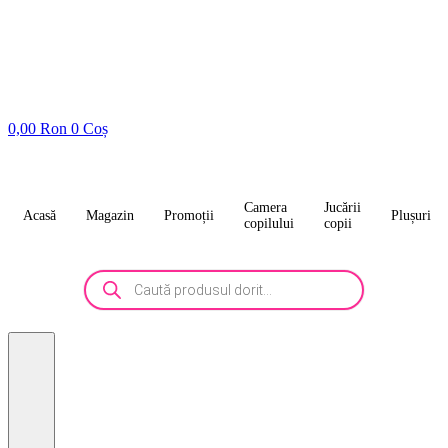
0,00
Ron
0
Coș
Camera
Jucării
Acasă
Magazin
Promoții
Plușuri
copilului
copii
Products
search