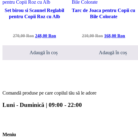
Set birou si Scaunel Reglabil
Tarc de Joaca pentru Copii cu
pentru Copii Roz cu Alb
Bile Colorate
Prețul
Prețul
Prețul
Prețul
270,00
Ron
248,00
Ron
210,00
Ron
168,00
Ron
inițial
curent
inițial
curent
a
este:
a
este:
fost:
248,00 lei.
fost:
168,00 
Adaugă în coș
Adaugă în coș
270,00 lei.
210,00 lei.
Comandă produse pe care copilul tău să le adore
Luni - Duminică | 09:00 - 22:00
Meniu