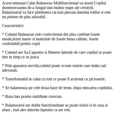
Acest minunat Calut Balansoar Multifunctional va insoti Copilul
dumneavoastra de-a lungul mai multor etape ale cresterii.
Balansoarul va face plimbarea cat mai placuta datorita rotilor si este
un prieten de plus adorabil.
Caracteristici:
* Calutul Balansoar este confectionat din plus catifelat foarte
moale,lemn masiv si materiale de foarte buna calitate, foarte
confortabil pentru copii
* Calutul are Sa,Capastru si Manere laterale de care copilul se poate
tine in timp ce se joaca
* Prin apasarea urechii,calutul poate scoate sunete care imita caii
adevarati.
* Transformabil in calut cu roti ce poate fi actionat cu picioarele.
* Se balanseaza pe cele doua baze de lemn, dupa miscarea copilului.
* Baza lata pentru stabilitate crescuta
* Balansoarul are dubla functionalitate se poate folosi si in casa si
afara , mai ales datorita faptului ca are roti.