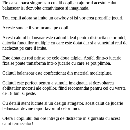
Fie ca se joaca singuri sau cu alti copii,cu ajutorul acestui calut
balansoar,isi dezvolta creativitatea si imaginatia.
Toti copiii adora sa imite un cawboy si isi vor crea propriile jocuri.
Aceste sunete ii vor incanta pe copii.
Acest calutul balansoar este cadoul ideal pentru distractia celor mici,
datorita functiilor multiple cu care este dotat dar si a sunetului real de
nechezat pe care il imita.
Este dotat cu roti prinse pe cele doua talpici. Astfel dintr-o jucarie
fixa,se poate transforma intr-o jucarie cu care se pot plimba.
Calutul balansoar este confectionat din material moale(plus).
Calutul este perfect pentru a stimula imaginatia si dezvoltarea
abilitatilor motorii ale copiilor, fiind recomandat pentru cei cu varsta
de 18 luni si peste.
Cu detalii atent lucrate si un design atragator, acest calut de jucarie
balansoar devine rapid favoritul celor mici.
Ofera-i copilului tau ore intregi de distractie in siguranta cu acest
calut fermecator!