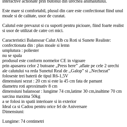
interactive actionate prin butonul din urechea animalutului.
Este mare si comfortabil, plusul din care este confectionat fiind unul
moale si de calitate, usor de curatat.
Calutul este prevazut si cu suporti pentru picioare, fiind foarte realist
si usor de utilizat de catre cei mici.
Caracteristici Balansoar Calut Alb cu Roti si Sunete Realiste:
confectionata din : plus moale si lemn
umplutura : poliester
nu se spala
produsul este conform normelor CE in vigoare
prin apasarea celor 2 butoane „Press here” ,aflate pe cele 2 urechi
ale calutului va reda Sunetul Real de ,,Galop” si ,,Nechezat”
foloseste trei baterii de tipul R6-1,5V
dimensiuni sezut : 20 cm si este la 45 cm fata de pamant
diametru roti aproximativ 8 cm
dimensiuni balansoar : lungime 74 cm,latime 30 cm,inaltime 70 cm
sarcina maxima 50kg
a se folosi in spatii interioare si in exterior
Ideal ca si Cadou pentru orice fel de Aniversare
Dimensiuni:
Lungime: 74 centimetri