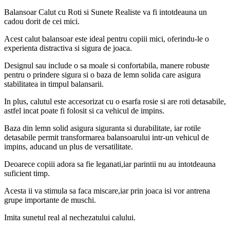
Balansoar Calut cu Roti si Sunete Realiste va fi intotdeauna un
cadou dorit de cei mici.
Acest calut balansoar este ideal pentru copiii mici, oferindu-le o
experienta distractiva si sigura de joaca.
Designul sau include o sa moale si confortabila, manere robuste
pentru o prindere sigura si o baza de lemn solida care asigura
stabilitatea in timpul balansarii.
In plus, calutul este accesorizat cu o esarfa rosie si are roti detasabile,
astfel incat poate fi folosit si ca vehicul de impins.
Baza din lemn solid asigura siguranta si durabilitate, iar rotile
detasabile permit transformarea balansoarului intr-un vehicul de
impins, aducand un plus de versatilitate.
Deoarece copiii adora sa fie leganati,iar parintii nu au intotdeauna
suficient timp.
Acesta ii va stimula sa faca miscare,iar prin joaca isi vor antrena
grupe importante de muschi.
Imita sunetul real al nechezatului calului.