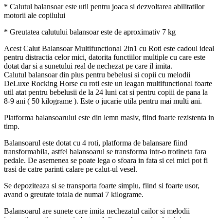
* Calutul balansoar este util pentru joaca si dezvoltarea abilitatilor
motorii ale copilului
* Greutatea calutului balansoar este de aproximativ 7 kg
Acest Calut Balansoar Multifunctional 2in1 cu Roti este cadoul ideal
pentru distractia celor mici, datorita functiilor multiple cu care este
dotat dar si a sunetului real de nechezat pe care il imita.
Calutul balansoar din plus pentru bebelusi si copii cu melodii
DeLuxe Rocking Horse cu roti este un leagan multifunctional foarte
util atat pentru bebelusii de la 24 luni cat si pentru copiii de pana la
8-9 ani ( 50 kilograme ). Este o jucarie utila pentru mai multi ani.
Platforma balansoarului este din lemn masiv, fiind foarte rezistenta in
timp.
Balansoarul este dotat cu 4 roti, platforma de balansare fiind
transformabila, astfel balansoarul se transforma intr-o trotineta fara
pedale. De asemenea se poate lega o sfoara in fata si cei mici pot fi
trasi de catre parinti calare pe calut-ul vesel.
Se depoziteaza si se transporta foarte simplu, fiind si foarte usor,
avand o greutate totala de numai 7 kilograme.
Balansoarul are sunete care imita nechezatul cailor si melodii