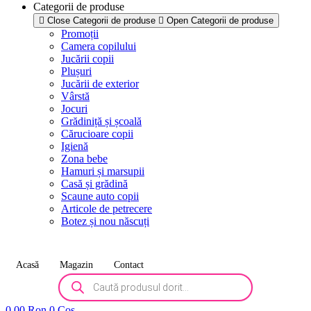
Categorii de produse
Close Categorii de produse
Open Categorii de produse
Promoții
Camera copilului
Jucării copii
Plușuri
Jucării de exterior
Vârstă
Jocuri
Grădiniță și școală
Cărucioare copii
Igienă
Zona bebe
Hamuri și marsupii
Casă și grădină
Scaune auto copii
Articole de petrecere
Botez și nou născuți
Acasă
Magazin
Contact
Products
search
0,00
Ron
0
Coș