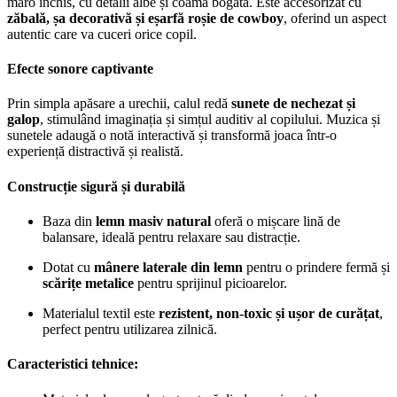
maro închis, cu detalii albe și coamă bogată. Este accesorizat cu
zăbală, șa decorativă și eșarfă roșie de cowboy
, oferind un aspect
autentic care va cuceri orice copil.
Efecte sonore captivante
Prin simpla apăsare a urechii, calul redă
sunete de nechezat și
galop
, stimulând imaginația și simțul auditiv al copilului. Muzica și
sunetele adaugă o notă interactivă și transformă joaca într-o
experiență distractivă și realistă.
Construcție sigură și durabilă
Baza din
lemn masiv natural
oferă o mișcare lină de
balansare, ideală pentru relaxare sau distracție.
Dotat cu
mânere laterale din lemn
pentru o prindere fermă și
scărițe metalice
pentru sprijinul picioarelor.
Materialul textil este
rezistent, non-toxic și ușor de curățat
,
perfect pentru utilizarea zilnică.
Caracteristici tehnice: