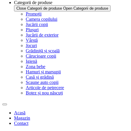
Categorii de produse
Close Categorii de produse
Open Categorii de produse
Promoții
Camera copilului
Jucării copii
Plușuri
Jucării de exterior
Vârstă
Jocuri
Grădiniță și școală
Cărucioare copii
Igienă
Zona bebe
Hamuri și marsupii
Casă și grădină
Scaune auto copii
Articole de petrecere
Botez și nou născuți
Acasă
Magazin
Contact