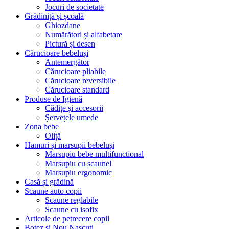
Jocuri de societate
Grădiniță și școală
Ghiozdane
Numărători și alfabetare
Pictură și desen
Cărucioare bebeluși
Antemergător
Cărucioare pliabile
Cărucioare reversibile
Cărucioare standard
Produse de Igienă
Cădițe și accesorii
Șervețele umede
Zona bebe
Oliță
Hamuri și marsupii bebeluși
Marsupiu bebe multifunctional
Marsupiu cu scaunel
Marsupiu ergonomic
Casă și grădină
Scaune auto copii
Scaune reglabile
Scaune cu isofix
Articole de petrecere copii
Botez si Nou Nascuti