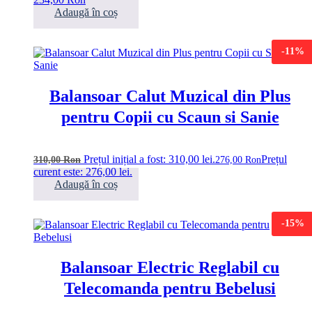
Adaugă în coș
-11%
Balansoar Calut Muzical din Plus
pentru Copii cu Scaun si Sanie
Prețul inițial a fost: 310,00 lei.
Prețul
310,00
Ron
276,00
Ron
curent este: 276,00 lei.
Adaugă în coș
-15%
Balansoar Electric Reglabil cu
Telecomanda pentru Bebelusi