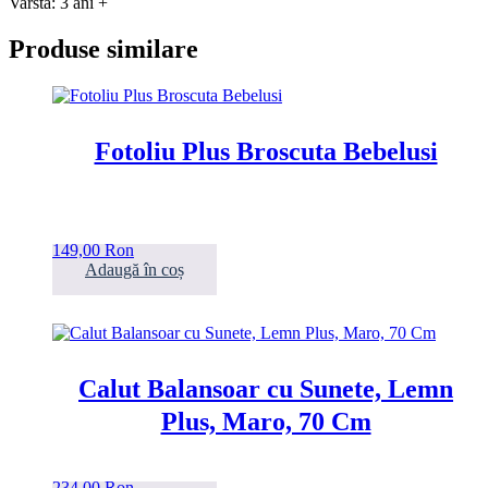
Varsta: 3 ani +
Produse similare
Fotoliu Plus Broscuta Bebelusi
149,00
Ron
Adaugă în coș
Calut Balansoar cu Sunete, Lemn
Plus, Maro, 70 Cm
234,00
Ron