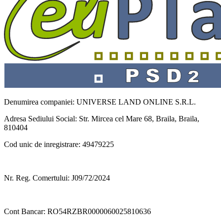
Denumirea companiei: UNIVERSE LAND ONLINE S.R.L.
Adresa Sediului Social: Str. Mircea cel Mare 68, Braila, Braila,
810404
Cod unic de inregistrare: 49479225
Nr. Reg. Comertului: J09/72/2024
Cont Bancar: RO54RZBR0000060025810636