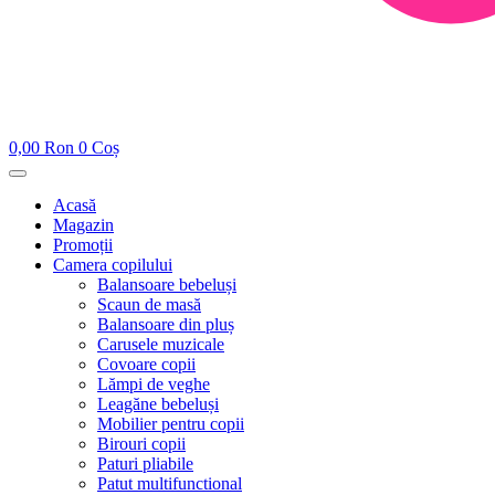
0,00
Ron
0
Coș
Acasă
Magazin
Promoții
Camera copilului
Balansoare bebeluși
Scaun de masă
Balansoare din pluș
Carusele muzicale
Covoare copii
Lămpi de veghe
Leagăne bebeluși
Mobilier pentru copii
Birouri copii
Paturi pliabile
Patut multifunctional