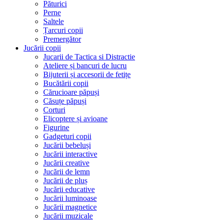
Păturici
Perne
Saltele
Țarcuri copii
Premergător
Jucării copii
Jucarii de Tactica si Distractie
Ateliere și bancuri de lucru
Bijuterii și accesorii de fetițe
Bucătării copii
Cărucioare păpuși
Căsuțe păpuși
Corturi
Elicoptere și avioane
Figurine
Gadgeturi copii
Jucării bebeluși
Jucării interactive
Jucării creative
Jucării de lemn
Jucării de pluș
Jucării educative
Jucării luminoase
Jucării magnetice
Jucării muzicale