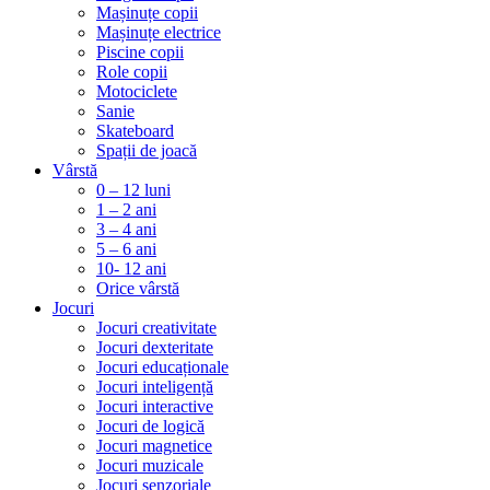
Mașinuțe copii
Mașinuțe electrice
Piscine copii
Role copii
Motociclete
Sanie
Skateboard
Spații de joacă
Vârstă
0 – 12 luni
1 – 2 ani
3 – 4 ani
5 – 6 ani
10- 12 ani
Orice vârstă
Jocuri
Jocuri creativitate
Jocuri dexteritate
Jocuri educaționale
Jocuri inteligență
Jocuri interactive
Jocuri de logică
Jocuri magnetice
Jocuri muzicale
Jocuri senzoriale