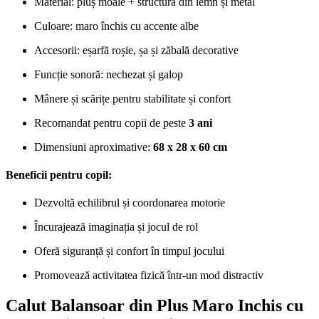
Material: pluș moale + structură din lemn și metal
Culoare: maro închis cu accente albe
Accesorii: eșarfă roșie, șa și zăbală decorative
Funcție sonoră: nechezat și galop
Mânere și scărițe pentru stabilitate și confort
Recomandat pentru copii de peste
3 ani
Dimensiuni aproximative:
68 x 28 x 60 cm
Beneficii pentru copil:
Dezvoltă echilibrul și coordonarea motorie
Încurajează imaginația și jocul de rol
Oferă siguranță și confort în timpul jocului
Promovează activitatea fizică într-un mod distractiv
Calut Balansoar din Plus Maro Inchis cu