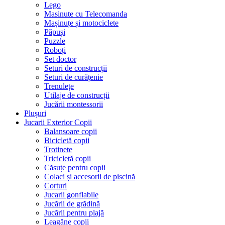
Lego
Masinute cu Telecomanda
Mașinuțe și motociclete
Păpuși
Puzzle
Roboți
Set doctor
Seturi de construcții
Seturi de curățenie
Trenulețe
Utilaje de construcții
Jucării montessorii
Plușuri
Jucarii Exterior Copii
Balansoare copii
Bicicletă copii
Trotinete
Tricicletă copii
Căsuțe pentru copii
Colaci și accesorii de piscină
Corturi
Jucarii gonflabile
Jucării de grădină
Jucării pentru plajă
Leagăne copii