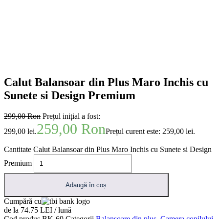
Calut Balansoar din Plus Maro Inchis cu
Sunete si Design Premium
299,00
Ron
Prețul inițial a fost:
259,00
Ron
299,00 lei.
Prețul curent este: 259,00 lei.
Cantitate Calut Balansoar din Plus Maro Inchis cu Sunete si Design
Premium
Adaugă în coș
Cumpără cu
de la 74.75 LEI / lună
Cod produs
BK-69
Categorii
Balansoare din pluș
,
Camera copilului
,