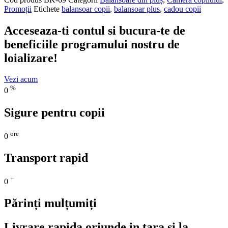
Promoții
Etichete
balansoar copii
,
balansoar plus
,
cadou copii
Acceseaza-ti contul si bucura-te de
beneficiile programului nostru de
loializare!
Vezi acum
%
0
Sigure pentru copii
ore
0
Transport rapid
+
0
Părinți mulțumiți
Livrare rapida oriunde in tara si la