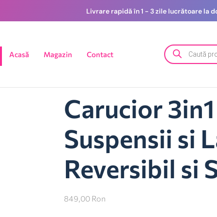
Livrare rapidă în 1 - 3 zile lucrătoare la
Acasă
Magazin
Contact
Carucior 3in1
Suspensii si 
Reversibil si 
849,00
Ron