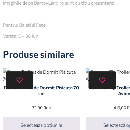
Imaginile de pe BambyLand.ro sunt cu titlu prezentare!
Pentru: Baieti si Fete
Varsta: 0 – 36 luni
Produse similare
Perna din Plus de Dormit Pisicuta 70
Carucior Tip Troller
cm
Avio
72,00
Ron
419,00
R
Selectează opțiunile
Selectează o