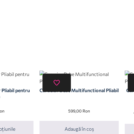
 Pliabil pentru
Carucior Bebe Multifunctional Pliabil
Car
n
on
599,00
Ron
pțiunile
Adaugă în coș