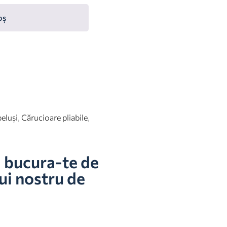
oș
eluși
,
Cărucioare pliabile
,
i bucura-te de
ui nostru de