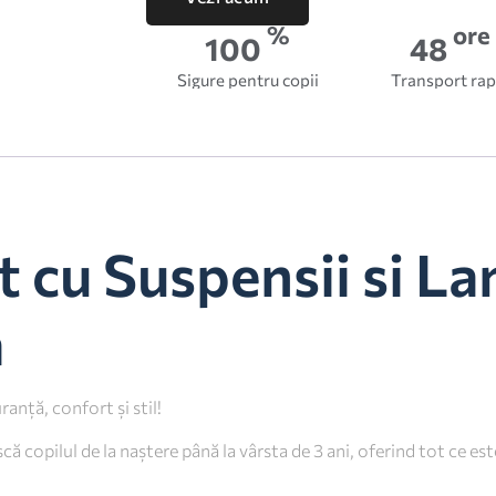
%
ore
100
48
Sigure pentru copii
Transport rap
t cu Suspensii si L
a
anță, confort și stil!
ă copilul de la naștere până la vârsta de 3 ani, oferind tot ce es