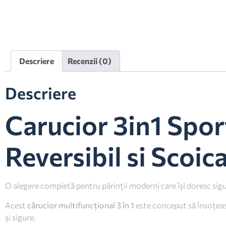
Descriere
Recenzii (0)
Descriere
Carucior 3in1 Spor
Reversibil si Scoic
O alegere completă pentru părinții moderni care își doresc sigur
Acest
cărucior multifuncțional 3 în 1
este conceput să însoțeasc
și sigure.