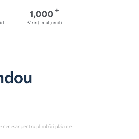
+
1,000
id
Părinți mulțumiți
andou
te necesar pentru plimbări plăcute