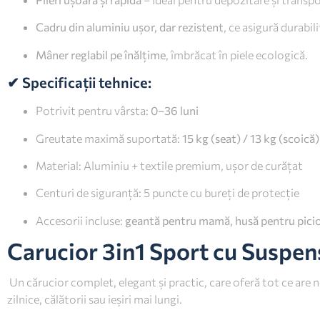
Cadru din aluminiu ușor, dar rezistent
, ce asigură durabil
Mâner reglabil pe înălțime
, îmbrăcat în piele ecologică.
✔ Specificații tehnice:
Potrivit pentru vârsta:
0–36 luni
Greutate maximă suportată:
15 kg (seat) / 13 kg (scoică)
Material: Aluminiu + textile premium, ușor de curățat
Centuri de siguranță: 5 puncte cu bureți de protecție
Accesorii incluse:
geantă pentru mamă, husă pentru picio
Carucior 3in1 Sport cu Suspens
Un cărucior complet, elegant și practic, care oferă tot ce are 
zilnice, călătorii sau ieșiri mai lungi.