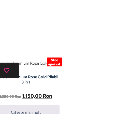
Stoc
epuizat
ucior Premium Rose Gold Pliabil
3 in 1
1.150,00
Ron
1.350,00
Ron
Citește mai mult