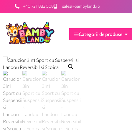
+40 721 883 508
sales@bambyland.ro
Categorii de produse