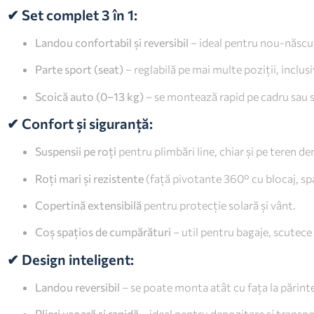
✔ Set complet 3 în 1:
Landou confortabil și reversibil
– ideal pentru nou-născuț
Parte sport (seat)
– reglabilă pe mai multe poziții, inclus
Scoică auto (0–13 kg)
– se montează rapid pe cadru sau s
✔ Confort și siguranță:
Suspensii pe roți
pentru plimbări line, chiar și pe teren de
Roți mari și rezistente
(față pivotante 360° cu blocaj, spa
Copertină extensibilă
pentru protecție solară și vânt.
Coș spațios de cumpărături
– util pentru bagaje, scutece
✔ Design inteligent:
Landou reversibil
– se poate monta atât cu fața la părinte,
Plieri ușoară și rapidă
– ideal pentru depozitare și transpo