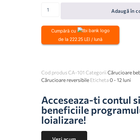
Adaugă în c
Cumpără cu
de la 222.25 LEI / lună
Cod produs
CA-101
Categorii
Cărucioare beb
Cărucioare reversibile
Eticheta
0 - 12 luni
Acceseaza-ti contul s
beneficiile programul
loializare!
Vezi acum