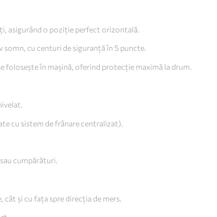
i, asigurând o poziție perfect orizontală.
iv somn, cu centuri de siguranță în 5 puncte.
e folosește în mașină, oferind protecție maximă la drum.
nivelat.
te cu sistem de frânare centralizat).
 sau cumpărături.
 cât și cu fața spre direcția de mers.
rt.