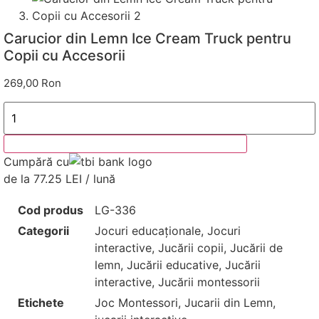
Carucior din Lemn Ice Cream Truck pentru
Copii cu Accesorii
269,00
Ron
Cantitate
Carucior
din
Lemn
Adaugă în coș
Ice
Cumpără cu
Cream
Truck
de la 77.25 LEI / lună
pentru
Copii
cu
Cod produs
LG-336
Accesorii
Categorii
Jocuri educaționale
,
Jocuri
interactive
,
Jucării copii
,
Jucării de
lemn
,
Jucării educative
,
Jucării
interactive
,
Jucării montessorii
Etichete
Joc Montessori
,
Jucarii din Lemn
,