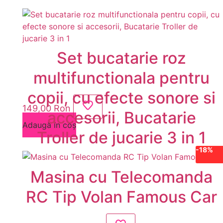
Set bucatarie roz
multifunctionala pentru
copii, cu efecte sonore si
149,00
Ron
accesorii, Bucatarie
Adaugă în coș
Troller de jucarie 3 in 1
-18%
Masina cu Telecomanda
RC Tip Volan Famous Car
Prețul
Prețul