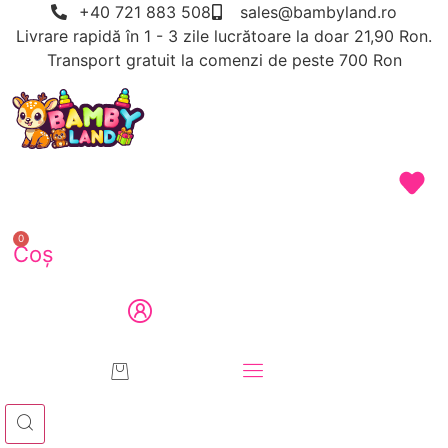
Sari
+40 721 883 508
sales@bambyland.ro
la
Livrare rapidă în 1 - 3 zile lucrătoare la doar 21,90 Ron.
conținut
Transport gratuit la comenzi de peste 700 Ron
Articole
Botez
Contact
de
si Nou
petrecere
Nascuti
0
Coș
copii