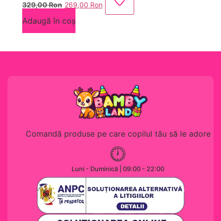
329,00
Ron
269,00
Ron
inițial
curent
Adaugă în coș
a
este:
fost:
269,00 lei.
329,00 lei.
Comandă produse pe care copilul tău să le adore
Luni - Duminică | 09:00 - 22:00