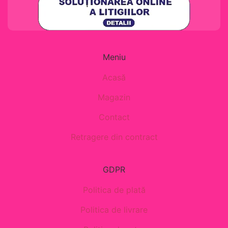
Meniu
Acasă
Magazin
Contact
Retragere din contract
GDPR
Politica de plată
Politica de livrare