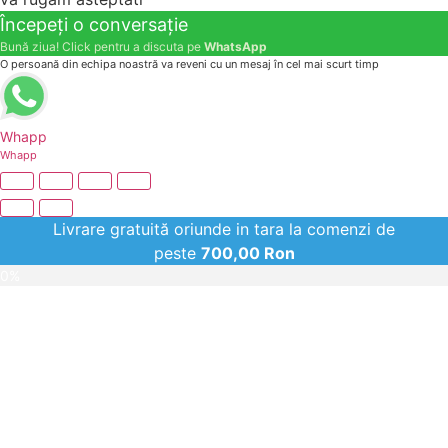
Începeți o conversație
Bună ziua! Click pentru a discuta pe
WhatsApp
O persoană din echipa noastră va reveni cu un mesaj în cel mai scurt timp
Whapp
Whapp
Livrare gratuită oriunde in tara la comenzi de
peste
700,00
Ron
0%