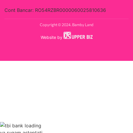
Cont Bancar: RO54RZBR0000060025810636
Copyright © 2024. Bamby Land
Website by
va rugam asteptati