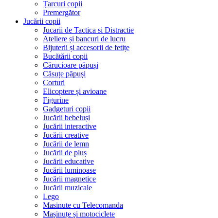
Țarcuri copii
Premergător
Jucării copii
Jucarii de Tactica si Distractie
Ateliere și bancuri de lucru
Bijuterii și accesorii de fetițe
Bucătării copii
Cărucioare păpuși
Căsuțe păpuși
Corturi
Elicoptere și avioane
Figurine
Gadgeturi copii
Jucării bebeluși
Jucării interactive
Jucării creative
Jucării de lemn
Jucării de pluș
Jucării educative
Jucării luminoase
Jucării magnetice
Jucării muzicale
Lego
Masinute cu Telecomanda
Mașinuțe și motociclete