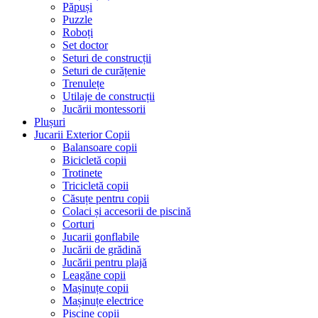
Păpuși
Puzzle
Roboți
Set doctor
Seturi de construcții
Seturi de curățenie
Trenulețe
Utilaje de construcții
Jucării montessorii
Plușuri
Jucarii Exterior Copii
Balansoare copii
Bicicletă copii
Trotinete
Tricicletă copii
Căsuțe pentru copii
Colaci și accesorii de piscină
Corturi
Jucarii gonflabile
Jucării de grădină
Jucării pentru plajă
Leagăne copii
Mașinuțe copii
Mașinuțe electrice
Piscine copii