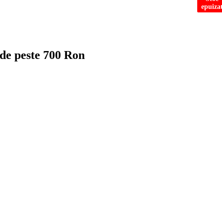
epuiza
epuiza
 de peste 700 Ron