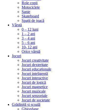
Role copii
Motociclete
Sanie
Skateboard
Spații de joacă
Vârstă
0 – 12 luni
1 – 2 ani
3 – 4 ani
5 – 6 ani
10- 12 ani
Orice vârstă
Jocuri
Jocuri creativitate
Jocuri dexteritate
Jocuri educaționale
Jocuri inteligență
Jocuri interactive
Jocuri de logică
Jocuri magnetice
Jocuri muzicale
Jocuri senzoriale
Jocuri de societate
Grădiniță și școală
Ghiozdane