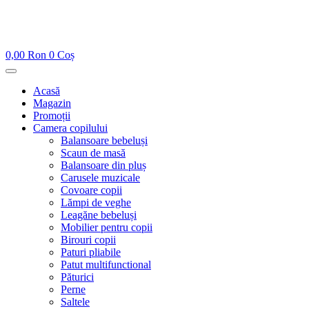
0,00
Ron
0
Coș
Acasă
Magazin
Promoții
Camera copilului
Balansoare bebeluși
Scaun de masă
Balansoare din pluș
Carusele muzicale
Covoare copii
Lămpi de veghe
Leagăne bebeluși
Mobilier pentru copii
Birouri copii
Paturi pliabile
Patut multifunctional
Păturici
Perne
Saltele