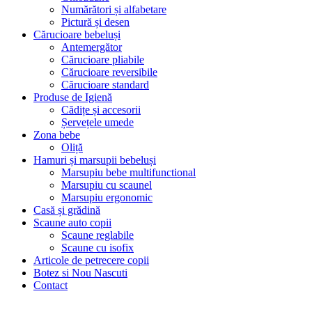
Numărători și alfabetare
Pictură și desen
Cărucioare bebeluși
Antemergător
Cărucioare pliabile
Cărucioare reversibile
Cărucioare standard
Produse de Igienă
Cădițe și accesorii
Șervețele umede
Zona bebe
Oliță
Hamuri și marsupii bebeluși
Marsupiu bebe multifunctional
Marsupiu cu scaunel
Marsupiu ergonomic
Casă și grădină
Scaune auto copii
Scaune reglabile
Scaune cu isofix
Articole de petrecere copii
Botez si Nou Nascuti
Contact