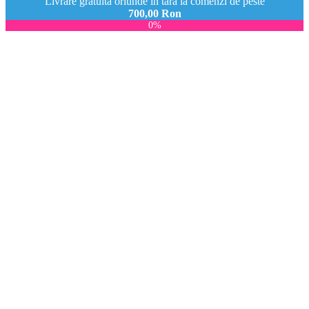
Livrare gratuită oriunde in tara la comenzi de peste
700,00
Ron
0%