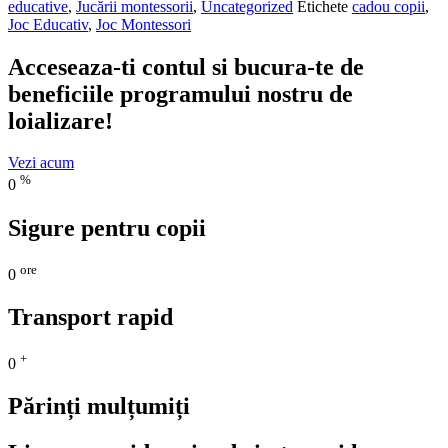
educative
,
Jucării montessorii
,
Uncategorized
Etichete
cadou copii
,
Multifunctionala
Joc Educativ
,
Joc Montessori
de
Invatare
Acceseaza-ti contul si bucura-te de
beneficiile programului nostru de
loializare!
Vezi acum
%
0
Sigure pentru copii
ore
0
Transport rapid
+
0
Părinți mulțumiți