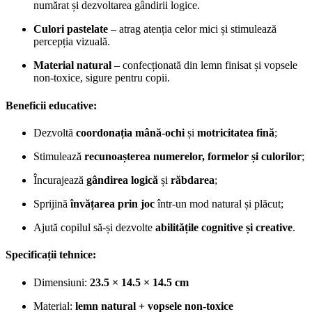
numărat și dezvoltarea gândirii logice.
Culori pastelate
– atrag atenția celor mici și stimulează
percepția vizuală.
Material natural
– confecționată din lemn finisat și vopsele
non-toxice, sigure pentru copii.
Beneficii educative:
Dezvoltă
coordonația mână-ochi
și
motricitatea fină
;
Stimulează
recunoașterea numerelor, formelor și culorilor
;
Încurajează
gândirea logică
și
răbdarea
;
Sprijină
învățarea prin joc
într-un mod natural și plăcut;
Ajută copilul să-și dezvolte
abilitățile cognitive și creative
.
Specificații tehnice:
Dimensiuni:
23.5 × 14.5 × 14.5 cm
Material:
lemn natural + vopsele non-toxice