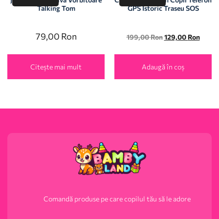
Talking Tom
GPS Istoric Traseu SOS
79,00
Ron
199,00
Ron
129,00
Ron
Citește mai mult
Adaugă în coș
Comandă produse pe care copilul tău să le adore