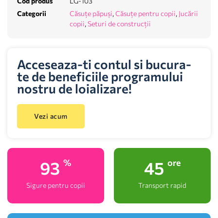
Cod produs
LG-103
Categorii
Căsuțe păpuși
,
Căsuțe pentru copii
,
Jucării
copii
,
Seturi de construcții
Acceseaza-ti contul si bucura-
te de beneficiile programului
nostru de loializare!
Vezi acum
100
48
%
ore
Sigure pentru copii
Transport rapid