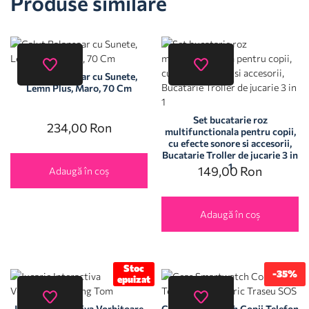
Produse similare
Calut Balansoar cu Sunete,
Lemn Plus, Maro, 70 Cm
Set bucatarie roz
234,00
Ron
multifunctionala pentru copii,
cu efecte sonore si accesorii,
Bucatarie Troller de jucarie 3 in
1
149,00
Ron
Adaugă în coș
Adaugă în coș
Stoc
-35%
epuizat
Jucarie Interactiva Vorbitoare
Ceas Smartwatch Copii Telefon