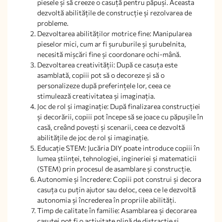
piesele și să creeze o casuță pentru păpuși. Aceasta
dezvoltă abilitățile de construcție și rezolvarea de
probleme.
Dezvoltarea abilităților motrice fine: Manipularea
pieselor mici, cum ar fi șuruburile și șurubelnita,
necesită mișcări fine și coordonare ochi-mână.
Dezvoltarea creativității: După ce casuța este
asamblată, copiii pot să o decoreze și să o
personalizeze după preferințele lor, ceea ce
stimulează creativitatea și imaginația.
Joc de rol și imaginație: După finalizarea construcției
și decorării, copiii pot începe să se joace cu păpușile în
casă, creând povești și scenarii, ceea ce dezvoltă
abilitățile de joc de rol și imaginație.
Educație STEM: Jucăria DIY poate introduce copiii în
lumea științei, tehnologiei, ingineriei și matematicii
(STEM) prin procesul de asamblare și construcție.
Autonomie și încredere: Copiii pot construi și decora
casuța cu puțin ajutor sau deloc, ceea ce le dezvoltă
autonomia și încrederea în propriile abilități.
Timp de calitate în familie: Asamblarea și decorarea
casuței pot fi o activitate plină de distracție și