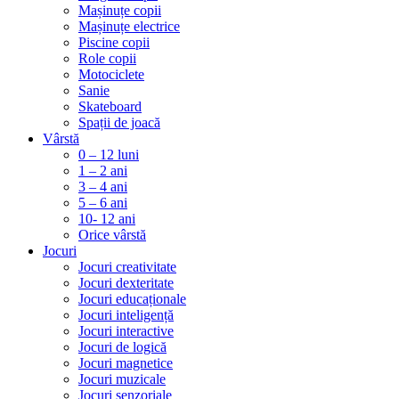
Mașinuțe copii
Mașinuțe electrice
Piscine copii
Role copii
Motociclete
Sanie
Skateboard
Spații de joacă
Vârstă
0 – 12 luni
1 – 2 ani
3 – 4 ani
5 – 6 ani
10- 12 ani
Orice vârstă
Jocuri
Jocuri creativitate
Jocuri dexteritate
Jocuri educaționale
Jocuri inteligență
Jocuri interactive
Jocuri de logică
Jocuri magnetice
Jocuri muzicale
Jocuri senzoriale