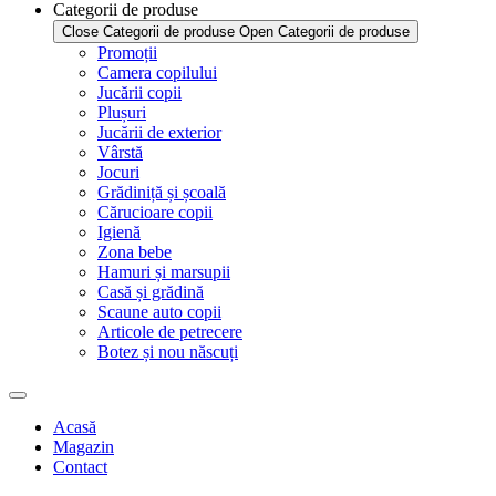
Categorii de produse
Close Categorii de produse
Open Categorii de produse
Promoții
Camera copilului
Jucării copii
Plușuri
Jucării de exterior
Vârstă
Jocuri
Grădiniță și școală
Cărucioare copii
Igienă
Zona bebe
Hamuri și marsupii
Casă și grădină
Scaune auto copii
Articole de petrecere
Botez și nou născuți
Acasă
Magazin
Contact