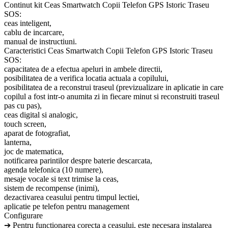
Continut kit Ceas Smartwatch Copii Telefon GPS Istoric Traseu
SOS:
ceas inteligent,
cablu de incarcare,
manual de instructiuni.
Caracteristici Ceas Smartwatch Copii Telefon GPS Istoric Traseu
SOS:
capacitatea de a efectua apeluri in ambele directii,
posibilitatea de a verifica locatia actuala a copilului,
posibilitatea de a reconstrui traseul (previzualizare in aplicatie in care
copilul a fost intr-o anumita zi in fiecare minut si reconstruiti traseul
pas cu pas),
ceas digital si analogic,
touch screen,
aparat de fotografiat,
lanterna,
joc de matematica,
notificarea parintilor despre baterie descarcata,
agenda telefonica (10 numere),
mesaje vocale si text trimise la ceas,
sistem de recompense (inimi),
dezactivarea ceasului pentru timpul lectiei,
aplicatie pe telefon pentru management
Configurare
➔ Pentru functionarea corecta a ceasului, este necesara instalarea