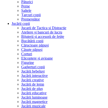
Păturici
Perne
Saltele
Țarcuri copii
Premergător
Jucării copii
Jucarii de Tactica si Distractie
Ateliere și bancuri de lucru
Bijuterii și accesorii de fetițe
Bucătării copii
Cărucioare păpuși
Căsuțe păpuși
Corturi
Elicoptere și avioane
Figurine
Gadgeturi copii
Jucării bebeluși
Jucării interactive
Jucării creative
Jucării de lemn
Jucării de pluș
Jucării educative
Jucării luminoase
Jucării magnetice
Jucării muzicale