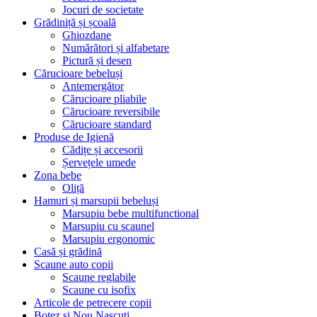
Jocuri de societate
Grădiniță și școală
Ghiozdane
Numărători și alfabetare
Pictură și desen
Cărucioare bebeluși
Antemergător
Cărucioare pliabile
Cărucioare reversibile
Cărucioare standard
Produse de Igienă
Cădițe și accesorii
Șervețele umede
Zona bebe
Oliță
Hamuri și marsupii bebeluși
Marsupiu bebe multifunctional
Marsupiu cu scaunel
Marsupiu ergonomic
Casă și grădină
Scaune auto copii
Scaune reglabile
Scaune cu isofix
Articole de petrecere copii
Botez si Nou Nascuti