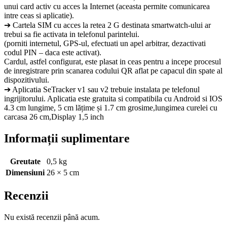
unui card activ cu acces la Internet (aceasta permite comunicarea
intre ceas si aplicatie).
➔ Cartela SIM cu acces la retea 2 G destinata smartwatch-ului ar
trebui sa fie activata in telefonul parintelui.
(porniti internetul, GPS-ul, efectuati un apel arbitrar, dezactivati
codul PIN – daca este activat).
Cardul, astfel configurat, este plasat in ceas pentru a incepe procesul
de inregistrare prin scanarea codului QR aflat pe capacul din spate al
dispozitivului.
➔ Aplicatia SeTracker v1 sau v2 trebuie instalata pe telefonul
ingrijitorului. Aplicatia este gratuita si compatibila cu Android si IOS
4.3 cm lungime, 5 cm lățime și 1.7 cm grosime,lungimea curelei cu
carcasa 26 cm,Display 1,5 inch
Informații suplimentare
Greutate
0,5 kg
Dimensiuni
26 × 5 cm
Recenzii
Nu există recenzii până acum.