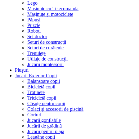
Lego
Masinute cu Telecomanda
Mașinuțe și motociclete
Păpuși
Puzzle
Roboți
Set doctor
Seturi de construcții
Seturi de curățenie
Trenulețe
Utilaje de construcții
Jucării montessorii
Plușuri
Jucarii Exterior Copii
Balansoare copii
Bicicletă copii
Trotinete
Tricicletă copii
Căsuțe pentru copii
Colaci și accesorii de piscină
Corturi
Jucarii gonflabile
Jucării de grădină
Jucării pentru plajă
Leagăne copii