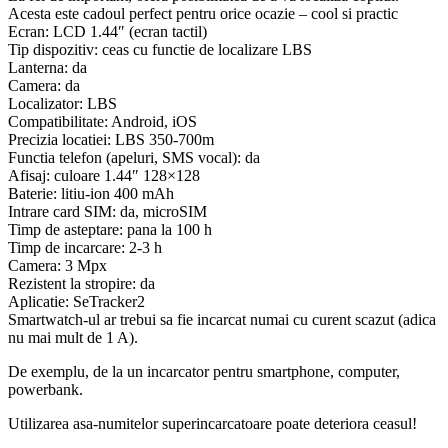
Acesta este cadoul perfect pentru orice ocazie – cool si practic
Ecran: LCD 1.44″ (ecran tactil)
Tip dispozitiv: ceas cu functie de localizare LBS
Lanterna: da
Camera: da
Localizator: LBS
Compatibilitate: Android, iOS
Precizia locatiei: LBS 350-700m
Functia telefon (apeluri, SMS vocal): da
Afisaj: culoare 1.44″ 128×128
Baterie: litiu-ion 400 mAh
Intrare card SIM: da, microSIM
Timp de asteptare: pana la 100 h
Timp de incarcare: 2-3 h
Camera: 3 Mpx
Rezistent la stropire: da
Aplicatie: SeTracker2
Smartwatch-ul ar trebui sa fie incarcat numai cu curent scazut (adica
nu mai mult de 1 A).
De exemplu, de la un incarcator pentru smartphone, computer,
powerbank.
Utilizarea asa-numitelor superincarcatoare poate deteriora ceasul!