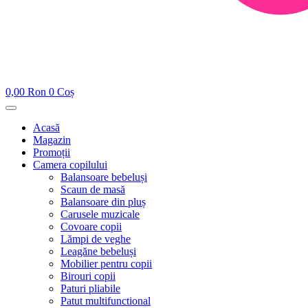
0,00
Ron
0
Coș
Acasă
Magazin
Promoții
Camera copilului
Balansoare bebeluși
Scaun de masă
Balansoare din pluș
Carusele muzicale
Covoare copii
Lămpi de veghe
Leagăne bebeluși
Mobilier pentru copii
Birouri copii
Paturi pliabile
Patut multifunctional