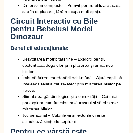
Dimensiuni compacte
– Potrivit pentru utilizare acasă
sau în deplasare, fără a ocupa mult spațiu.
Circuit Interactiv cu Bile
pentru Bebelusi Model
Dinozaur
Beneficii educaționale:
Dezvoltarea motricității fine
– Exerciții pentru
dexteritatea degetelor prin plasarea și urmărirea
bilelor.
Îmbunătățirea coordonării ochi-mână
– Ajută copiii să
înțeleagă relația cauză-efect prin mișcarea bilelor pe
traseu.
Stimularea gândirii logice și a curiozității
– Cei mici
pot explora cum funcționează traseul și să observe
mișcarea bilelor.
Joc senzorial
– Culorile vii și texturile diferite
stimulează simțurile copilului.
Pentru ce vârstă este