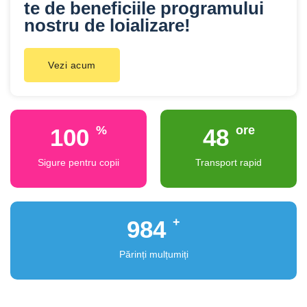
te de beneficiile programului
nostru de loializare!
Vezi acum
%
ore
100
48
Sigure pentru copii
Transport rapid
+
1,000
Părinți mulțumiți