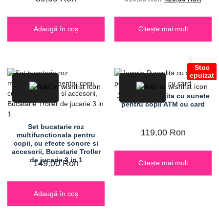
Adaugă în coș
Citește mai mult
Stoc
epuizat
Jucarie Pusculita cu sunete
pentru copii ATM cu card
Set bucatarie roz
119,00
Ron
multifunctionala pentru
copii, cu efecte sonore si
accesorii, Bucatarie Troller
de jucarie 3 in 1
149,00
Ron
Citește mai mult
Adaugă în coș