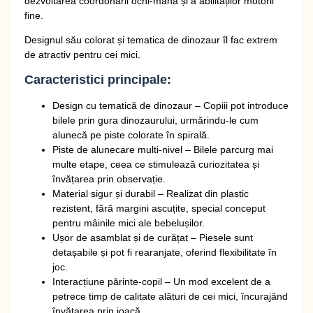
dezvoltarea coordonării ochi-mână și a abilităților motorii
fine.
Designul său colorat și tematica de dinozaur îl fac extrem
de atractiv pentru cei mici.
Caracteristici principale:
Design cu tematică de dinozaur
– Copiii pot introduce
bilele prin gura dinozaurului, urmărindu-le cum
alunecă pe piste colorate în spirală.
Piste de alunecare multi-nivel
– Bilele parcurg mai
multe etape, ceea ce stimulează curiozitatea și
învățarea prin observație.
Material sigur și durabil
– Realizat din plastic
rezistent, fără margini ascuțite, special conceput
pentru mâinile mici ale bebelușilor.
Ușor de asamblat și de curățat
– Piesele sunt
detașabile și pot fi rearanjate, oferind flexibilitate în
joc.
Interacțiune părinte-copil
– Un mod excelent de a
petrece timp de calitate alături de cei mici, încurajând
învățarea prin joacă.