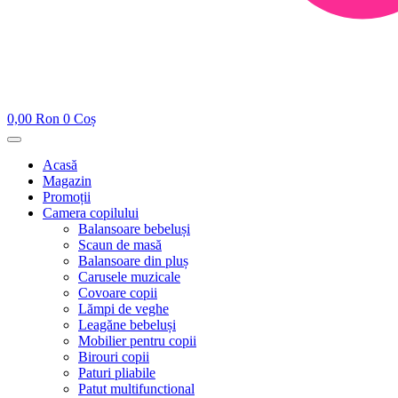
0,00
Ron
0
Coș
Acasă
Magazin
Promoții
Camera copilului
Balansoare bebeluși
Scaun de masă
Balansoare din pluș
Carusele muzicale
Covoare copii
Lămpi de veghe
Leagăne bebeluși
Mobilier pentru copii
Birouri copii
Paturi pliabile
Patut multifunctional