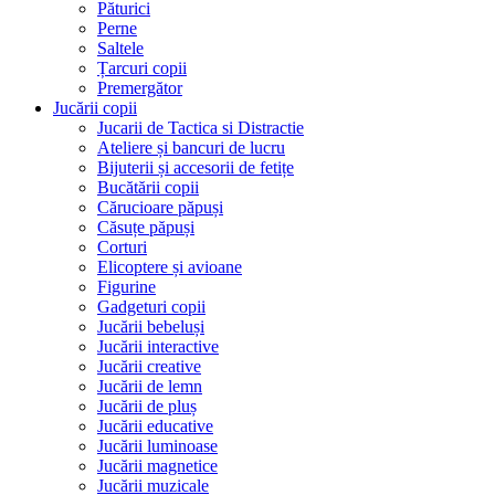
Păturici
Perne
Saltele
Țarcuri copii
Premergător
Jucării copii
Jucarii de Tactica si Distractie
Ateliere și bancuri de lucru
Bijuterii și accesorii de fetițe
Bucătării copii
Cărucioare păpuși
Căsuțe păpuși
Corturi
Elicoptere și avioane
Figurine
Gadgeturi copii
Jucării bebeluși
Jucării interactive
Jucării creative
Jucării de lemn
Jucării de pluș
Jucării educative
Jucării luminoase
Jucării magnetice
Jucării muzicale