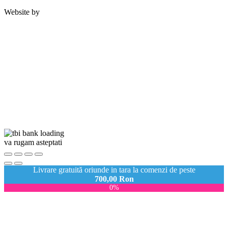
Website by
va rugam asteptati
Livrare gratuită oriunde in tara la comenzi de peste
700,00
Ron
0%