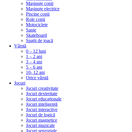
Mașinuțe copii
Mașinuțe electrice
Piscine copii
Role copii
Motociclete
Sanie
Skateboard
Spații de joacă
Vârstă
0 – 12 luni
1 – 2 ani
3 – 4 ani
5 – 6 ani
10- 12 ani
Orice vârstă
Jocuri
Jocuri creativitate
Jocuri dexteritate
Jocuri educaționale
Jocuri inteligență
Jocuri interactive
Jocuri de logică
Jocuri magnetice
Jocuri muzicale
Jocuri senzoriale