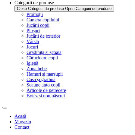
Categorii de produse
Close Categorii de produse
Open Categorii de produse
Promoții
Camera copilului
Jucării copii
Plușuri
Jucării de exterior
Vârstă
Jocuri
Grădiniță și școală
Cărucioare copii
Igienă
Zona bebe
Hamuri și marsupii
Casă și grădină
Scaune auto copii
Articole de petrecere
Botez și nou născuți
Acasă
Magazin
Contact