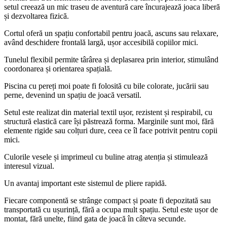
setul creează un mic traseu de aventură care încurajează joaca liberă
și dezvoltarea fizică.
Cortul oferă un spațiu confortabil pentru joacă, ascuns sau relaxare,
având deschidere frontală largă, ușor accesibilă copiilor mici.
Tunelul flexibil permite târârea și deplasarea prin interior, stimulând
coordonarea și orientarea spațială.
Piscina cu pereți moi poate fi folosită cu bile colorate, jucării sau
perne, devenind un spațiu de joacă versatil.
Setul este realizat din material textil ușor, rezistent și respirabil, cu
structură elastică care își păstrează forma. Marginile sunt moi, fără
elemente rigide sau colțuri dure, ceea ce îl face potrivit pentru copii
mici.
Culorile vesele și imprimeul cu buline atrag atenția și stimulează
interesul vizual.
Un avantaj important este sistemul de pliere rapidă.
Fiecare componentă se strânge compact și poate fi depozitată sau
transportată cu ușurință, fără a ocupa mult spațiu. Setul este ușor de
montat, fără unelte, fiind gata de joacă în câteva secunde.