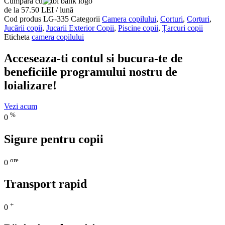
Cumpără cu
de la 57.50 LEI / lună
Cod produs
LG-335
Categorii
Camera copilului
,
Corturi
,
Corturi
,
Jucării copii
,
Jucarii Exterior Copii
,
Piscine copii
,
Țarcuri copii
Eticheta
camera copilului
Acceseaza-ti contul si bucura-te de
beneficiile programului nostru de
loializare!
Vezi acum
%
0
Sigure pentru copii
ore
0
Transport rapid
+
0