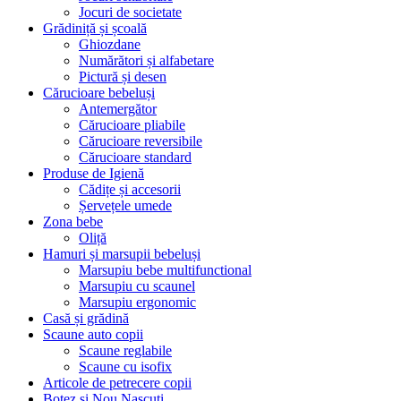
Jocuri de societate
Grădiniță și școală
Ghiozdane
Numărători și alfabetare
Pictură și desen
Cărucioare bebeluși
Antemergător
Cărucioare pliabile
Cărucioare reversibile
Cărucioare standard
Produse de Igienă
Cădițe și accesorii
Șervețele umede
Zona bebe
Oliță
Hamuri și marsupii bebeluși
Marsupiu bebe multifunctional
Marsupiu cu scaunel
Marsupiu ergonomic
Casă și grădină
Scaune auto copii
Scaune reglabile
Scaune cu isofix
Articole de petrecere copii
Botez si Nou Nascuti