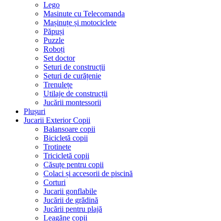
Lego
Masinute cu Telecomanda
Mașinuțe și motociclete
Păpuși
Puzzle
Roboți
Set doctor
Seturi de construcții
Seturi de curățenie
Trenulețe
Utilaje de construcții
Jucării montessorii
Plușuri
Jucarii Exterior Copii
Balansoare copii
Bicicletă copii
Trotinete
Tricicletă copii
Căsuțe pentru copii
Colaci și accesorii de piscină
Corturi
Jucarii gonflabile
Jucării de grădină
Jucării pentru plajă
Leagăne copii