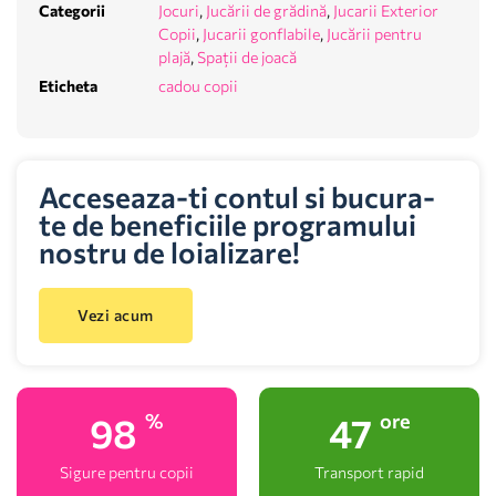
Categorii
Jocuri
,
Jucării de grădină
,
Jucarii Exterior
Copii
,
Jucarii gonflabile
,
Jucării pentru
plajă
,
Spații de joacă
Eticheta
cadou copii
Acceseaza-ti contul si bucura-
te de beneficiile programului
nostru de loializare!
Vezi acum
100
48
%
ore
Sigure pentru copii
Transport rapid