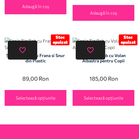
Adaugă în coș
Adaugă în coș
Stoc
Stoc
epuizat
epuizat
Sanie Tip Bob cu Frana si Snur
Sanie Tip Bob cu Volan
din Plastic
Albastra pentru Copii
89,00
Ron
185,00
Ron
Selectează opțiunile
Selectează opțiunile