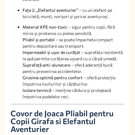
Fața 2: „Elefantul aventurier”
– cu un elefant pe
bicicletă, munți, norișori și șoricei aventuroși.
Material XPE non-toxic
– sigur pentru copii, fără
miros și prietenos cu pielea sensibilă.
Pliabil și portabil
– se poate împacheta compact
pentru depozitare sau transport.
Impermeabil și ușor de curățat
– suprafața rezistentă
la apă permite curățarea ușoară cu o cârpă umedă.
Suprafață anti-alunecare
– oferă aderență bună
pentru prevenirea accidentelor.
Grosime optimă pentru confort
– oferă protecție
împotriva loviturilor și căzăturilor.
Izolare termică
– menține căldura și protejează
împotriva podelelor reci.
Covor de Joaca Pliabil pentru
Copii Girafa si Elefantul
Aventurier