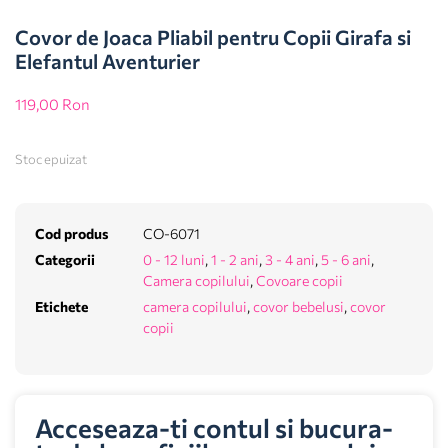
Covor de Joaca Pliabil pentru Copii Girafa si
Elefantul Aventurier
119,00
Ron
Stoc epuizat
Cod produs
CO-6071
Categorii
0 - 12 luni
,
1 - 2 ani
,
3 - 4 ani
,
5 - 6 ani
,
Camera copilului
,
Covoare copii
Etichete
camera copilului
,
covor bebelusi
,
covor
copii
Acceseaza-ti contul si bucura-