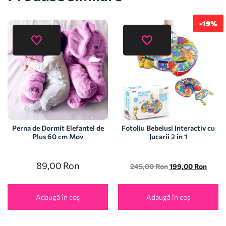
-19%
Perna de Dormit Elefantel de
Fotoliu Bebelusi Interactiv cu
Plus 60 cm Mov
Jucarii 2 in 1
89,00
Ron
245,00
Ron
199,00
Ron
Adaugă în coș
Adaugă în coș