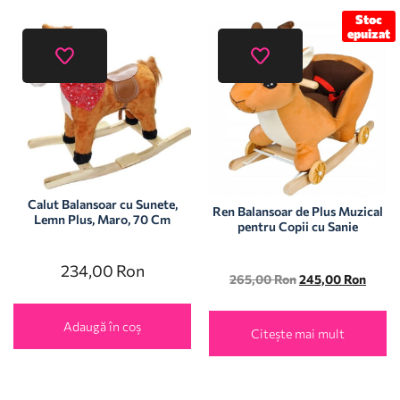
Stoc
epuizat
Calut Balansoar cu Sunete,
Ren Balansoar de Plus Muzical
Lemn Plus, Maro, 70 Cm
pentru Copii cu Sanie
234,00
Ron
265,00
Ron
245,00
Ron
Adaugă în coș
Citește mai mult