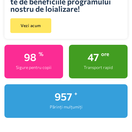
te de beneficiile programului
nostru de loializare!
Vezi acum
100
48
%
ore
Sigure pentru copii
Transport rapid
1,000
+
Părinți mulțumiți