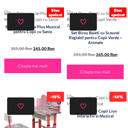
Stoc
Stoc
epuizat
epuizat
Ren Balansoar de Plus Muzical
pentru Copii cu Sanie
Set Birou Baieti cu Scaunel
Reglabil pentru Copii Verde –
Animale
265,00
Ron
245,00
Ron
299,00
Ron
245,00
Ron
Citește mai mult
Citește mai mult
-19%
-14%
Premergator Copii Lion
Interactiv si Muzical