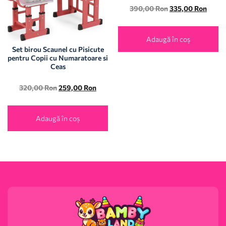
390,00
Ron
335,00
Ron
Adaugă în coș
Set birou Scaunel cu Pisicute
pentru Copii cu Numaratoare si
Ceas
320,00
Ron
259,00
Ron
Adaugă în coș