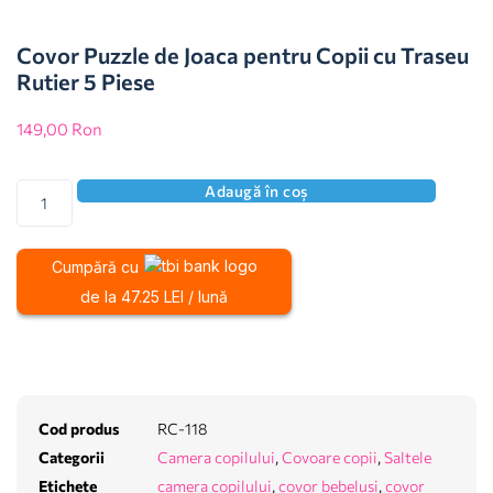
Covor Puzzle de Joaca pentru Copii cu Traseu
Rutier 5 Piese
149,00
Ron
Adaugă în coș
Cumpără cu
de la 47.25 LEI / lună
Cod produs
RC-118
Categorii
Camera copilului
,
Covoare copii
,
Saltele
Etichete
camera copilului
,
covor bebelusi
,
covor