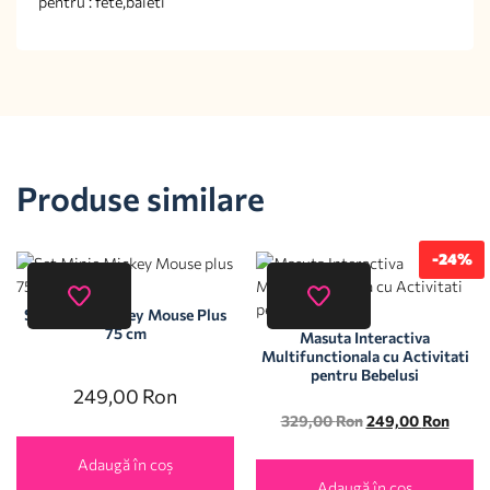
pentru : fete,baieti
Produse similare
-24%
Set Minie Mickey Mouse Plus
75 cm
Masuta Interactiva
Multifunctionala cu Activitati
pentru Bebelusi
249,00
Ron
329,00
Ron
249,00
Ron
Adaugă în coș
Adaugă în coș