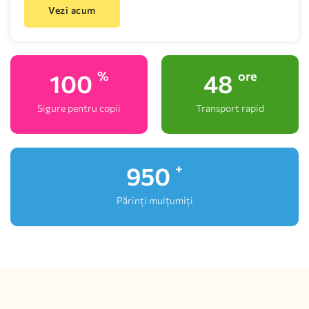
Vezi acum
100
48
%
ore
Sigure pentru copii
Transport rapid
1,000
+
Părinți mulțumiți