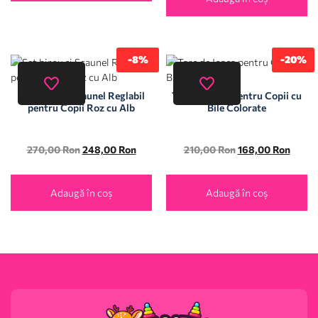
-8%
-20%
Set birou si Scaunel Reglabil
Tarc de Joaca pentru Copii cu
pentru Copii Roz cu Alb
Bile Colorate
270,00
Ron
248,00
Ron
210,00
Ron
168,00
Ron
Adaugă în coș
Adaugă în coș