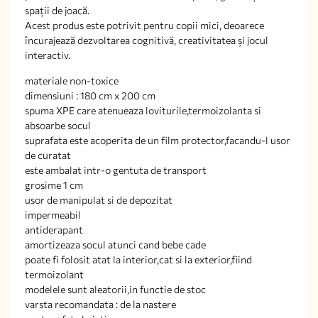
spații de joacă.
Acest produs este potrivit pentru copii mici, deoarece
încurajează dezvoltarea cognitivă, creativitatea și jocul
interactiv.
materiale non-toxice
dimensiuni : 180 cm x 200 cm
spuma XPE care atenueaza loviturile,termoizolanta si
absoarbe socul
suprafata este acoperita de un film protector,facandu-l usor
de curatat
este ambalat intr-o gentuta de transport
grosime 1 cm
usor de manipulat si de depozitat
impermeabil
antiderapant
amortizeaza socul atunci cand bebe cade
poate fi folosit atat la interior,cat si la exterior,fiind
termoizolant
modelele sunt aleatorii,in functie de stoc
varsta recomandata : de la nastere