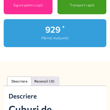
Sigure pentru copii
Transport rapid
1,000
+
Părinți mulțumiți
Descriere
Recenzii (0)
Descriere
Cuburi de