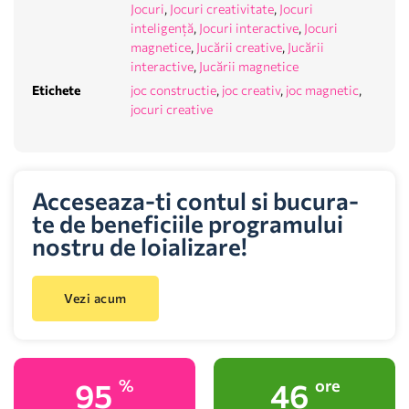
Jocuri
,
Jocuri creativitate
,
Jocuri
inteligență
,
Jocuri interactive
,
Jocuri
magnetice
,
Jucării creative
,
Jucării
interactive
,
Jucării magnetice
Etichete
joc constructie
,
joc creativ
,
joc magnetic
,
jocuri creative
Acceseaza-ti contul si bucura-
te de beneficiile programului
nostru de loializare!
Vezi acum
100
48
%
ore