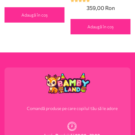
Evaluat la
359,00
Ron
5.00
din 5
Adaugă în coș
Adaugă în coș
Comandă produse pe care copilul tău să le adore