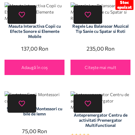
Stoc
epuizat
Masuta Interactiva Copii cu
Regele Leu Balansoar Muzical
Efecte Sonore si Elemente
Tip Sanie cu Spatar si Roti
Mobile
137,00
Ron
235,00
Ron
Adaugă în coș
Citește mai mult
Sortator Copii Montessori cu
bile de lemn
Antepremergator Centru de
activitati Premergator
Multifunctional
75,00
Ron