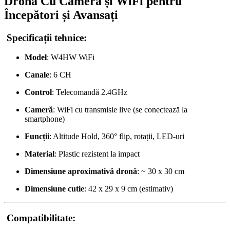
Dronă Cu Cameră și WiFi pentru
Începători și Avansați
Specificații tehnice:
Model
: W4HW WiFi
Canale
: 6 CH
Control
: Telecomandă 2.4GHz
Cameră
: WiFi cu transmisie live (se conectează la
smartphone)
Funcții
: Altitude Hold, 360° flip, rotații, LED-uri
Material
: Plastic rezistent la impact
Dimensiune aproximativă dronă
: ~ 30 x 30 cm
Dimensiune cutie
: 42 x 29 x 9 cm (estimativ)
Compatibilitate: