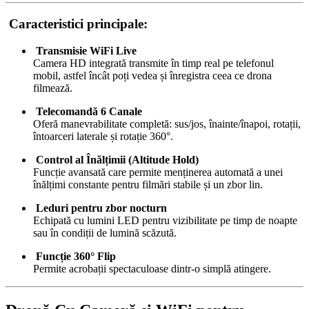
Caracteristici principale:
Transmisie WiFi Live
Camera HD integrată transmite în timp real pe telefonul
mobil, astfel încât poți vedea și înregistra ceea ce drona
filmează.
Telecomandă 6 Canale
Oferă manevrabilitate completă: sus/jos, înainte/înapoi, rotații,
întoarceri laterale și rotație 360°.
Control al Înălțimii (Altitude Hold)
Funcție avansată care permite menținerea automată a unei
înălțimi constante pentru filmări stabile și un zbor lin.
Leduri pentru zbor nocturn
Echipată cu lumini LED pentru vizibilitate pe timp de noapte
sau în condiții de lumină scăzută.
Funcție 360° Flip
Permite acrobații spectaculoase dintr-o simplă atingere.