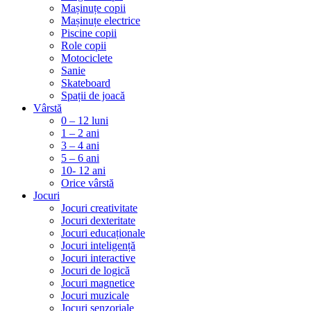
Mașinuțe copii
Mașinuțe electrice
Piscine copii
Role copii
Motociclete
Sanie
Skateboard
Spații de joacă
Vârstă
0 – 12 luni
1 – 2 ani
3 – 4 ani
5 – 6 ani
10- 12 ani
Orice vârstă
Jocuri
Jocuri creativitate
Jocuri dexteritate
Jocuri educaționale
Jocuri inteligență
Jocuri interactive
Jocuri de logică
Jocuri magnetice
Jocuri muzicale
Jocuri senzoriale