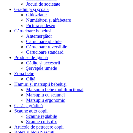
Jocuri de societate
Grădiniță și școală
Ghiozdane
Numărători și alfabetare
Pictură și desen
Cărucioare bebeluși
Antemergător
Cărucioare pliabile
Cărucioare reversibile
Cărucioare standard
Produse de Igienă
Cădițe și accesorii
Șervețele umede
Zona bebe
Oliță
Hamuri și marsupii bebeluși
Marsupiu bebe multifunctional
Marsupiu cu scaunel
Marsupiu ergonomic
Casă și grădină
Scaune auto copii
Scaune reglabile
Scaune cu isofix
Articole de petrecere copii
Botez si Nou Nascuti