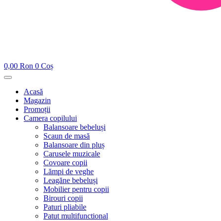
0,00
Ron
0
Coș
Acasă
Magazin
Promoții
Camera copilului
Balansoare bebeluși
Scaun de masă
Balansoare din pluș
Carusele muzicale
Covoare copii
Lămpi de veghe
Leagăne bebeluși
Mobilier pentru copii
Birouri copii
Paturi pliabile
Patut multifunctional