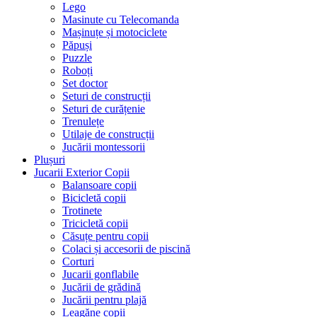
Lego
Masinute cu Telecomanda
Mașinuțe și motociclete
Păpuși
Puzzle
Roboți
Set doctor
Seturi de construcții
Seturi de curățenie
Trenulețe
Utilaje de construcții
Jucării montessorii
Plușuri
Jucarii Exterior Copii
Balansoare copii
Bicicletă copii
Trotinete
Tricicletă copii
Căsuțe pentru copii
Colaci și accesorii de piscină
Corturi
Jucarii gonflabile
Jucării de grădină
Jucării pentru plajă
Leagăne copii