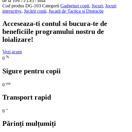
de la 109.75 LEI / lună
Cod produs
DG-103
Categorii
Gadgeturi copii
,
Jocuri
,
Jocuri
interactive
,
Jucării copii
,
Jucarii de Tactica si Distractie
Acceseaza-ti contul si bucura-te de
beneficiile programului nostru de
loializare!
Vezi acum
%
0
Sigure pentru copii
ore
0
Transport rapid
+
0
Părinți mulțumiți