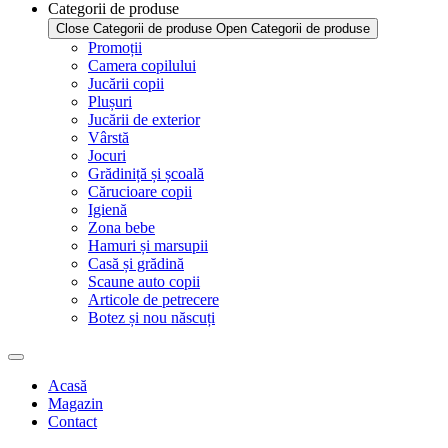
Categorii de produse
Close Categorii de produse
Open Categorii de produse
Promoții
Camera copilului
Jucării copii
Plușuri
Jucării de exterior
Vârstă
Jocuri
Grădiniță și școală
Cărucioare copii
Igienă
Zona bebe
Hamuri și marsupii
Casă și grădină
Scaune auto copii
Articole de petrecere
Botez și nou născuți
Acasă
Magazin
Contact