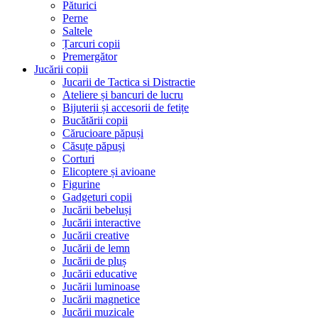
Păturici
Perne
Saltele
Țarcuri copii
Premergător
Jucării copii
Jucarii de Tactica si Distractie
Ateliere și bancuri de lucru
Bijuterii și accesorii de fetițe
Bucătării copii
Cărucioare păpuși
Căsuțe păpuși
Corturi
Elicoptere și avioane
Figurine
Gadgeturi copii
Jucării bebeluși
Jucării interactive
Jucării creative
Jucării de lemn
Jucării de pluș
Jucării educative
Jucării luminoase
Jucării magnetice
Jucării muzicale