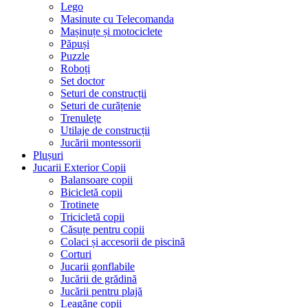
Lego
Masinute cu Telecomanda
Mașinuțe și motociclete
Păpuși
Puzzle
Roboți
Set doctor
Seturi de construcții
Seturi de curățenie
Trenulețe
Utilaje de construcții
Jucării montessorii
Plușuri
Jucarii Exterior Copii
Balansoare copii
Bicicletă copii
Trotinete
Tricicletă copii
Căsuțe pentru copii
Colaci și accesorii de piscină
Corturi
Jucarii gonflabile
Jucării de grădină
Jucării pentru plajă
Leagăne copii