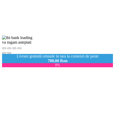
va rugam asteptati
Livrare gratuită oriunde in tara la comenzi de peste
700,00
Ron
0%