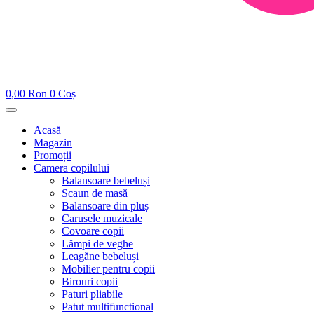
0,00
Ron
0
Coș
Acasă
Magazin
Promoții
Camera copilului
Balansoare bebeluși
Scaun de masă
Balansoare din pluș
Carusele muzicale
Covoare copii
Lămpi de veghe
Leagăne bebeluși
Mobilier pentru copii
Birouri copii
Paturi pliabile
Patut multifunctional