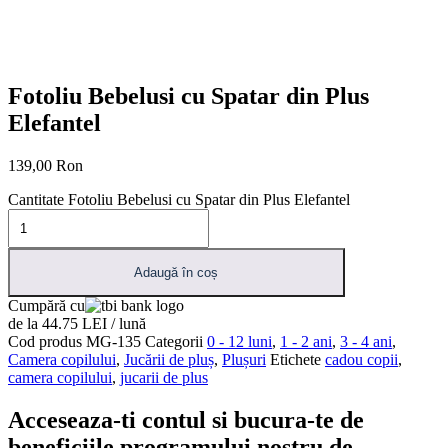
Fotoliu Bebelusi cu Spatar din Plus
Elefantel
139,00
Ron
Cantitate Fotoliu Bebelusi cu Spatar din Plus Elefantel
Adaugă în coș
Cumpără cu
de la 44.75 LEI / lună
Cod produs
MG-135
Categorii
0 - 12 luni
,
1 - 2 ani
,
3 - 4 ani
,
Camera copilului
,
Jucării de pluș
,
Plușuri
Etichete
cadou copii
,
camera copilului
,
jucarii de plus
Acceseaza-ti contul si bucura-te de
beneficiile programului nostru de