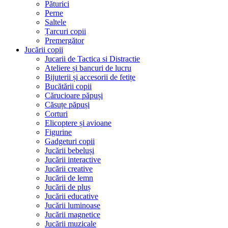
Păturici
Perne
Saltele
Țarcuri copii
Premergător
Jucării copii
Jucarii de Tactica si Distractie
Ateliere și bancuri de lucru
Bijuterii și accesorii de fetițe
Bucătării copii
Cărucioare păpuși
Căsuțe păpuși
Corturi
Elicoptere și avioane
Figurine
Gadgeturi copii
Jucării bebeluși
Jucării interactive
Jucării creative
Jucării de lemn
Jucării de pluș
Jucării educative
Jucării luminoase
Jucării magnetice
Jucării muzicale