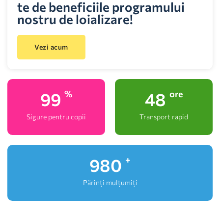
te de beneficiile programului
nostru de loializare!
Vezi acum
100
48
%
ore
Sigure pentru copii
Transport rapid
1,000
+
Părinți mulțumiți