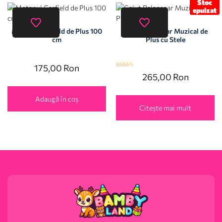
Stoc
epuizat
Motanul Garfield de Plus 100
Calut Balansoar Muzical de
cm
Plus cu Stele
175,00
Ron
Evaluat la
265,00
Ron
5.00
din 5
Adaugă în coș
Citește mai mult