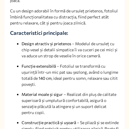
joacă.
Cu un design adorabil în formă de ursuleț prietenos, fotoliul
îmbină funcționalitatea cu distracția, fiind perfect atât
pentru relaxare, cât și pentru joaca zilnică.
Caracteristici principale:
Design atractiv și prietenos
– Modelul de ursuleț cu
chip vesel și detalii simpatice îi va cuceri pe cei mici și
va aduce un strop de veselie în orice cameră.
Funcție extensibilă
– Fotoliul se transformă cu
ușurință într-un mic pat sau șezlong, având o lungime
totală de
140 cm
, ideal pentru somn, relaxare sau citit
povești.
Material moale și sigur
– Realizat din pluș de calitate
superioară și umplutură confortabilă, asigură o
senzație plăcută la atingere și un suport delicat
pentru copii.
Construcție practică și ușoară
– Se pliază și se extinde
simplu, fiind potrivit pentru utilizarea zilnică. Poate fi