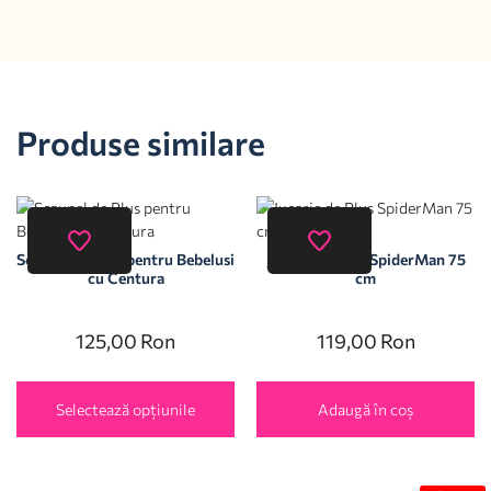
Produse similare
Scaunel de Plus pentru Bebelusi
Jucarie de Plus SpiderMan 75
cu Centura
cm
125,00
Ron
119,00
Ron
Selectează opțiunile
Adaugă în coș