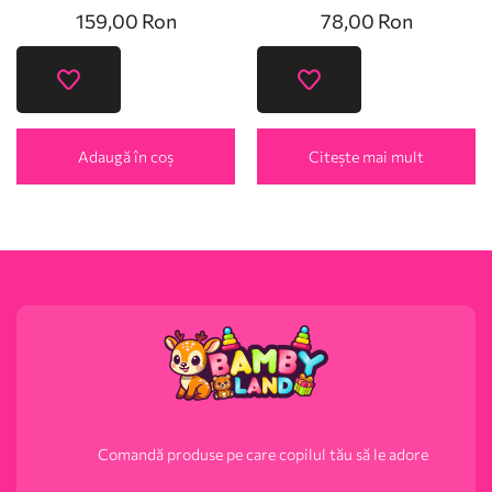
159,00
Ron
78,00
Ron
Adaugă în coș
Citește mai mult
Comandă produse pe care copilul tău să le adore