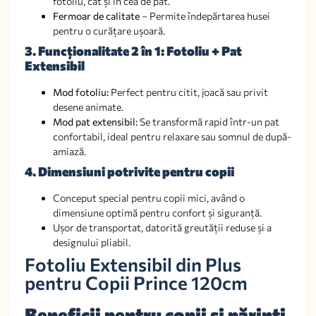
fotoliu, cât și în cea de pat.
Fermoar de calitate
– Permite îndepărtarea husei
pentru o curățare ușoară.
3. Funcționalitate 2 în 1: Fotoliu + Pat
Extensibil
Mod fotoliu:
Perfect pentru citit, joacă sau privit
desene animate.
Mod pat extensibil:
Se transformă rapid într-un pat
confortabil, ideal pentru relaxare sau somnul de după-
amiază.
4. Dimensiuni potrivite pentru copii
Conceput special pentru copii mici, având o
dimensiune optimă pentru confort și siguranță.
Ușor de transportat, datorită greutății reduse și a
designului pliabil.
Fotoliu Extensibil din Plus
pentru Copii Prince 120cm
Beneficii pentru copii și părinți