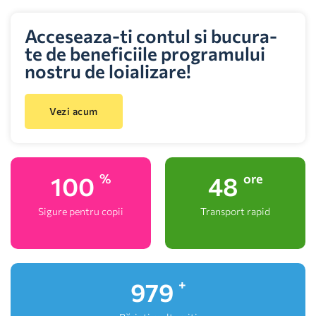
Acceseaza-ti contul si bucura-
te de beneficiile programului
nostru de loializare!
Vezi acum
100
48
%
ore
Sigure pentru copii
Transport rapid
1,000
+