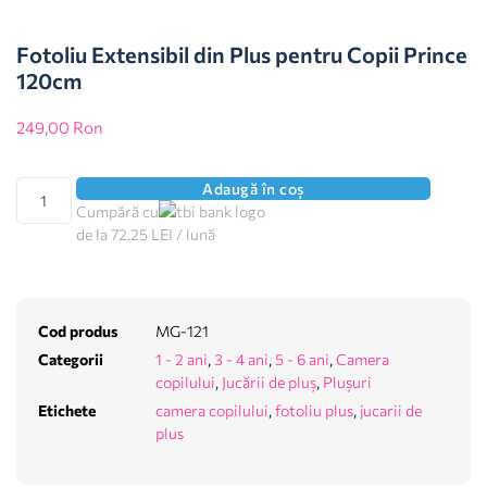
Fotoliu Extensibil din Plus pentru Copii Prince
120cm
249,00
Ron
Adaugă în coș
Cumpără cu
de la 72.25 LEI / lună
Cod produs
MG-121
Categorii
1 - 2 ani
,
3 - 4 ani
,
5 - 6 ani
,
Camera
copilului
,
Jucării de pluș
,
Plușuri
Etichete
camera copilului
,
fotoliu plus
,
jucarii de
plus