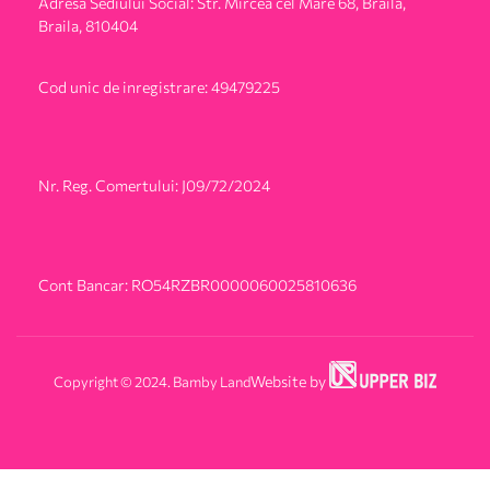
Adresa Sediului Social: Str. Mircea cel Mare 68, Braila,
Braila, 810404
Cod unic de inregistrare: 49479225
Nr. Reg. Comertului: J09/72/2024
Cont Bancar: RO54RZBR0000060025810636
Copyright © 2024. Bamby Land
Website by