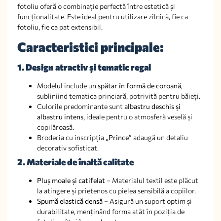
fotoliu oferă o combinație perfectă între estetică și
funcționalitate. Este ideal pentru utilizare zilnică, fie ca
fotoliu, fie ca pat extensibil.
Caracteristici principale:
1. Design atractiv și tematic regal
Modelul include un
spătar în formă de coroană
,
subliniind tematica princiară, potrivită pentru băieți.
Culorile predominante sunt
albastru deschis și
albastru intens
, ideale pentru o atmosferă veselă și
copilăroasă.
Broderia cu inscripția
„Prince”
adaugă un detaliu
decorativ sofisticat.
2. Materiale de înaltă calitate
Pluș moale și catifelat
– Materialul textil este plăcut
la atingere și prietenos cu pielea sensibilă a copiilor.
Spumă elastică densă
– Asigură un suport optim și
durabilitate, menținând forma atât în poziția de