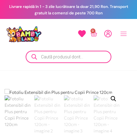
Livrare rapidă în 1 - 3 zile lucrătoare la doar 21,90 Ron. Transport
gratuit la comenzi de peste 700 Ron
0
le
Botez
Contact
si Nou
cere
Nascuti