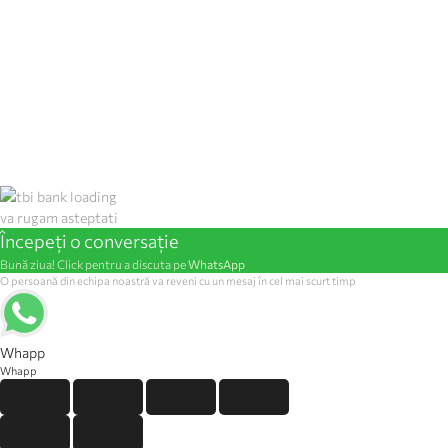
va rugam asteptati
Începeți o conversație
Bună ziua! Click pentru a discuta pe
WhatsApp
O persoană din echipa noastră va reveni cu un mesaj în cel mai scurt timp
Whapp
Whapp