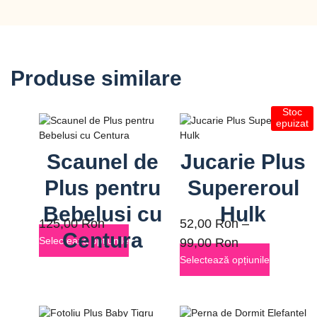
Produse similare
Stoc
epuizat
Scaunel de
Jucarie Plus
Plus pentru
Supereroul
Bebelusi cu
Hulk
125,00
Ron
52,00
Ron
–
Centura
Selectează opțiunile
99,00
Ron
Selectează opțiunile