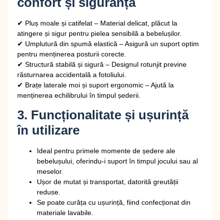
confort și siguranță
✔
Pluș moale și catifelat
– Material delicat, plăcut la
atingere și sigur pentru pielea sensibilă a bebelușilor.
✔
Umplutură din spumă elastică
– Asigură un suport optim
pentru menținerea posturii corecte.
✔
Structură stabilă și sigură
– Designul rotunjit previne
răsturnarea accidentală a fotoliului.
✔
Brațe laterale moi și suport ergonomic
– Ajută la
menținerea echilibrului în timpul șederii.
3. Funcționalitate și ușurință
în utilizare
Ideal pentru primele momente de ședere ale
bebelușului
, oferindu-i suport în timpul jocului sau al
meselor.
Ușor de mutat și transportat
, datorită greutății
reduse.
Se poate curăța cu ușurință
, fiind confecționat din
materiale lavabile.