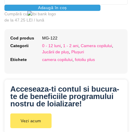
Adaugă în coș
Cumpără cu
de la 47.25 LEI / lună
Cod produs
MG-122
Categorii
0 - 12 luni
,
1 - 2 ani
,
Camera copilului
,
Jucării de pluș
,
Plușuri
Etichete
camera copilului
,
fotoliu plus
Acceseaza-ti contul si bucura-
te de beneficiile programului
nostru de loializare!
Vezi acum