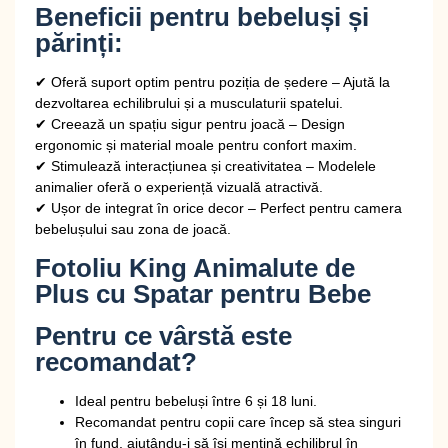
Beneficii pentru bebeluși și
părinți:
✔
Oferă suport optim pentru poziția de ședere
– Ajută la
dezvoltarea echilibrului și a musculaturii spatelui.
✔
Creează un spațiu sigur pentru joacă
– Design
ergonomic și material moale pentru confort maxim.
✔
Stimulează interacțiunea și creativitatea
– Modelele
animalier oferă o experiență vizuală atractivă.
✔
Ușor de integrat în orice decor
– Perfect pentru camera
bebelușului sau zona de joacă.
Fotoliu King Animalute de
Plus cu Spatar pentru Bebe
Pentru ce vârstă este
recomandat?
Ideal pentru
bebeluși între 6 și 18 luni
.
Recomandat pentru
copii care încep să stea singuri
în fund
, ajutându-i să își mențină echilibrul în