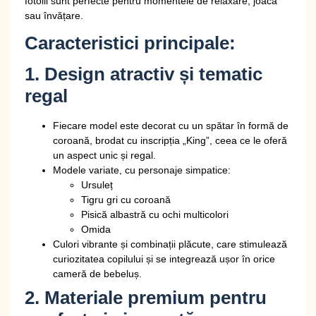
fotolii sunt perfecte pentru momentele de relaxare, joacă
sau învățare.
Caracteristici principale:
1. Design atractiv și tematic
regal
Fiecare model este decorat cu un
spătar în formă de
coroană
, brodat cu inscripția
„King”
, ceea ce le oferă
un aspect unic și regal.
Modele variate, cu personaje simpatice:
Ursuleț
Tigru gri cu coroană
Pisică albastră cu ochi multicolori
Omida
Culori vibrante și combinații plăcute, care stimulează
curiozitatea copilului și se integrează ușor în orice
cameră de bebeluș.
2. Materiale premium pentru