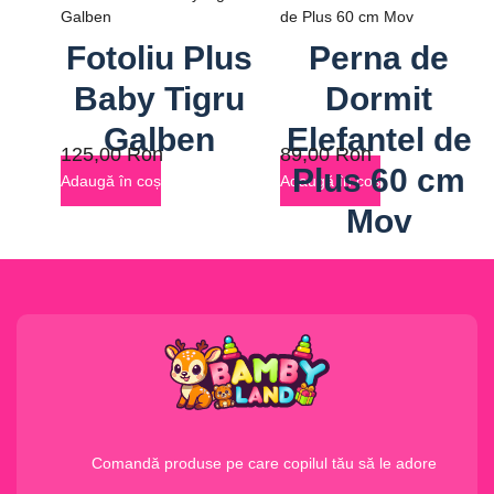
Fotoliu Plus
Perna de
Baby Tigru
Dormit
Galben
Elefantel de
125,00
Ron
89,00
Ron
Plus 60 cm
Adaugă în coș
Adaugă în coș
Mov
Comandă produse pe care copilul tău să le adore