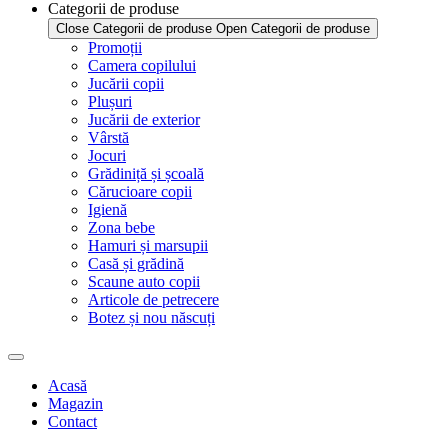
Categorii de produse
Close Categorii de produse
Open Categorii de produse
Promoții
Camera copilului
Jucării copii
Plușuri
Jucării de exterior
Vârstă
Jocuri
Grădiniță și școală
Cărucioare copii
Igienă
Zona bebe
Hamuri și marsupii
Casă și grădină
Scaune auto copii
Articole de petrecere
Botez și nou născuți
Acasă
Magazin
Contact