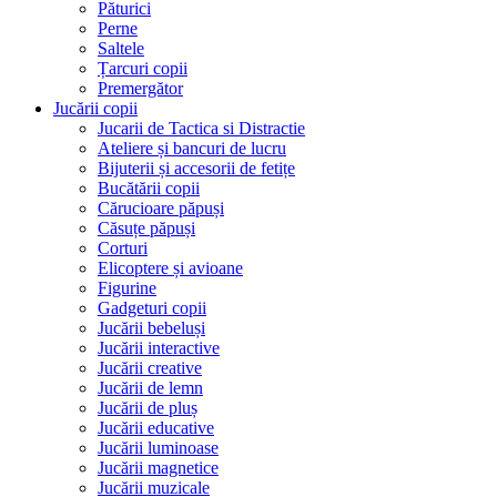
Păturici
Perne
Saltele
Țarcuri copii
Premergător
Jucării copii
Jucarii de Tactica si Distractie
Ateliere și bancuri de lucru
Bijuterii și accesorii de fetițe
Bucătării copii
Cărucioare păpuși
Căsuțe păpuși
Corturi
Elicoptere și avioane
Figurine
Gadgeturi copii
Jucării bebeluși
Jucării interactive
Jucării creative
Jucării de lemn
Jucării de pluș
Jucării educative
Jucării luminoase
Jucării magnetice
Jucării muzicale