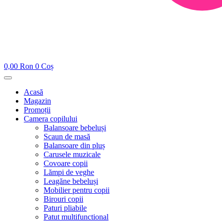
0,00
Ron
0
Coș
Acasă
Magazin
Promoții
Camera copilului
Balansoare bebeluși
Scaun de masă
Balansoare din pluș
Carusele muzicale
Covoare copii
Lămpi de veghe
Leagăne bebeluși
Mobilier pentru copii
Birouri copii
Paturi pliabile
Patut multifunctional