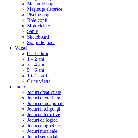
Mașinuțe copii
Mașinuțe electrice
Piscine copii
Role copii
Motociclete
Sanie
Skateboard
Spații de joacă
Vârstă
0 – 12 luni
1 – 2 ani
3 – 4 ani
5 – 6 ani
10- 12 ani
Orice vârstă
Jocuri
Jocuri creativitate
Jocuri dexteritate
Jocuri educaționale
Jocuri inteligență
Jocuri interactive
Jocuri de logică
Jocuri magnetice
Jocuri muzicale
Jocuri senzoriale