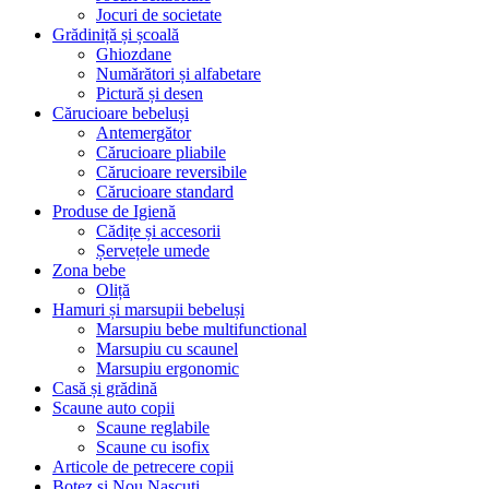
Jocuri de societate
Grădiniță și școală
Ghiozdane
Numărători și alfabetare
Pictură și desen
Cărucioare bebeluși
Antemergător
Cărucioare pliabile
Cărucioare reversibile
Cărucioare standard
Produse de Igienă
Cădițe și accesorii
Șervețele umede
Zona bebe
Oliță
Hamuri și marsupii bebeluși
Marsupiu bebe multifunctional
Marsupiu cu scaunel
Marsupiu ergonomic
Casă și grădină
Scaune auto copii
Scaune reglabile
Scaune cu isofix
Articole de petrecere copii
Botez si Nou Nascuti