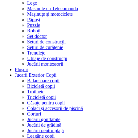
Lego
Masinute cu Telecomanda
Mașinuțe și motociclete
Păpuși
Puzzle
Roboți
Set doctor
Seturi de construcții
Seturi de curățenie
Trenulețe
Utilaje de construcții
Jucării montessorii
Plușuri
Jucarii Exterior Copii
Balansoare copii
Bicicletă copii
Trotinete
Tricicletă copii
Căsuțe pentru copii
Colaci și accesorii de piscină
Corturi
Jucarii gonflabile
Jucării de grădină
Jucării pentru plajă
Leagăne copii