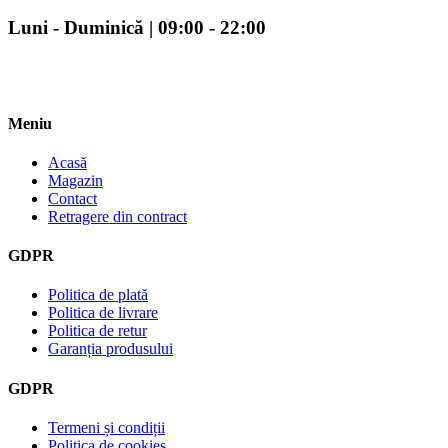
Luni - Duminică | 09:00 - 22:00
Meniu
Acasă
Magazin
Contact
Retragere din contract
GDPR
Politica de plată
Politica de livrare
Politica de retur
Garanția produsului
GDPR
Termeni și condiții
Politica de cookies