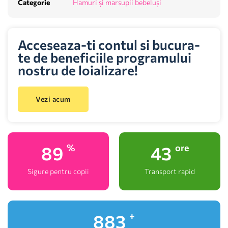
Categorie
Hamuri și marsupii bebeluși
Acceseaza-ti contul si bucura-
te de beneficiile programului
nostru de loializare!
Vezi acum
100
48
%
ore
Sigure pentru copii
Transport rapid
991
+