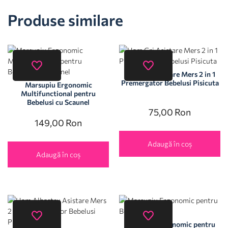
Produse similare
Ham Gri Asistare Mers 2 in 1
Premergator Bebelusi Pisicuta
Marsupiu Ergonomic
Multifunctional pentru
Bebelusi cu Scaunel
75,00
Ron
149,00
Ron
Adaugă în coș
Adaugă în coș
Marsupiu Ergonomic pentru