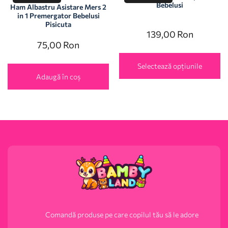
Bebelusi
Ham Albastru Asistare Mers 2
in 1 Premergator Bebelusi
Pisicuta
139,00
Ron
75,00
Ron
Selectează opțiunile
Adaugă în coș
Comandă produse pe care copilul tău să le adore