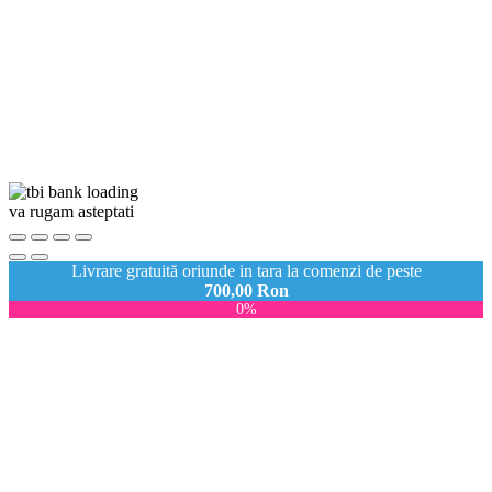
va rugam asteptati
Livrare gratuită oriunde in tara la comenzi de peste
700,00
Ron
0%