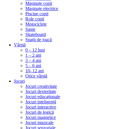
Mașinuțe copii
Mașinuțe electrice
Piscine copii
Role copii
Motociclete
Sanie
Skateboard
Spații de joacă
Vârstă
0 – 12 luni
1 – 2 ani
3 – 4 ani
5 – 6 ani
10- 12 ani
Orice vârstă
Jocuri
Jocuri creativitate
Jocuri dexteritate
Jocuri educaționale
Jocuri inteligență
Jocuri interactive
Jocuri de logică
Jocuri magnetice
Jocuri muzicale
Jocuri senzoriale