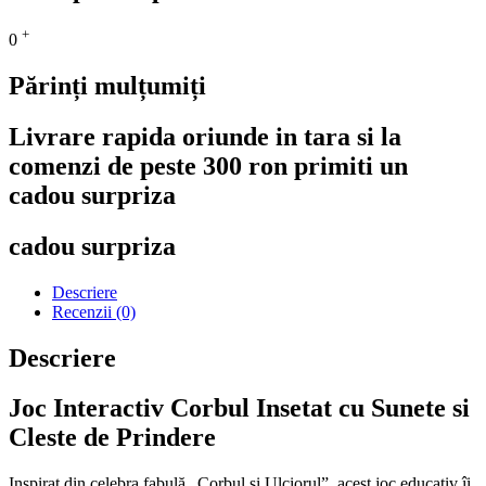
+
0
Părinți mulțumiți
Livrare rapida oriunde in tara si la
comenzi de peste 300 ron primiti un
cadou surpriza
cadou surpriza
Descriere
Recenzii (0)
Descriere
Joc Interactiv Corbul Insetat cu Sunete si
Cleste de Prindere
Inspirat din celebra fabulă „Corbul și Ulciorul”, acest joc educativ îi