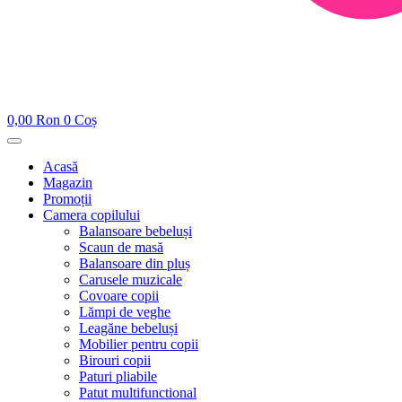
0,00
Ron
0
Coș
Acasă
Magazin
Promoții
Camera copilului
Balansoare bebeluși
Scaun de masă
Balansoare din pluș
Carusele muzicale
Covoare copii
Lămpi de veghe
Leagăne bebeluși
Mobilier pentru copii
Birouri copii
Paturi pliabile
Patut multifunctional