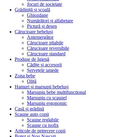
Jocuri de societate
Grădiniță și școală
Ghiozdane
Numărători și alfabetare
Pictură și desen
Cărucioare bebeluși
Antemergător
Cărucioare pliabile
Cărucioare reversibile
Cărucioare standard
Produse de Igienă
Cădițe și accesorii
Șervețele umede
Zona bebe
Oliță
Hamuri și marsupii bebeluși
Marsupiu bebe multifunctional
Marsupiu cu scaunel
Marsupiu ergonomic
Casă și grădină
Scaune auto copii
Scaune reglabile
Scaune cu isofix
Articole de petrecere copii
Botez si Nou Nascuti