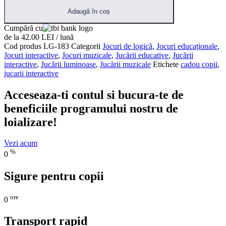
Adaugă în coș
Cumpără cu
de la 42.00 LEI / lună
Cod produs
LG-183
Categorii
Jocuri de logică
,
Jocuri educaționale
,
Jocuri interactive
,
Jocuri muzicale
,
Jucării educative
,
Jucării
interactive
,
Jucării luminoase
,
Jucării muzicale
Etichete
cadou copii
,
jucarii interactive
Acceseaza-ti contul si bucura-te de
beneficiile programului nostru de
loializare!
Vezi acum
%
0
Sigure pentru copii
ore
0
Transport rapid