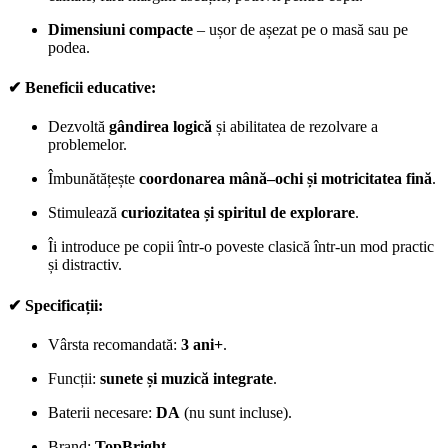
Dimensiuni compacte
– ușor de așezat pe o masă sau pe
podea.
✔ Beneficii educative:
Dezvoltă
gândirea logică
și abilitatea de rezolvare a
problemelor.
Îmbunătățește
coordonarea mână–ochi și motricitatea fină
.
Stimulează
curiozitatea și spiritul de explorare
.
Îi introduce pe copii într-o poveste clasică într-un mod practic
și distractiv.
✔ Specificații:
Vârsta recomandată:
3 ani+
.
Funcții:
sunete și muzică integrate
.
Baterii necesare:
DA
(nu sunt incluse).
Brand:
TopBright
.