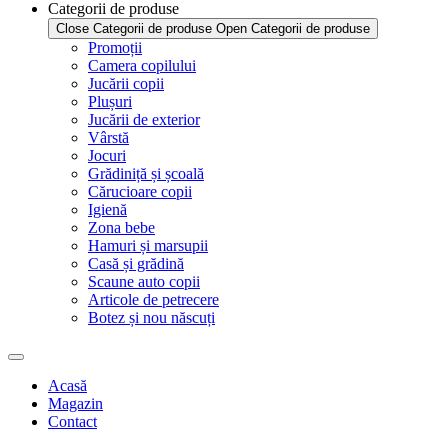
Categorii de produse
Close Categorii de produse
Open Categorii de produse
Promoții
Camera copilului
Jucării copii
Plușuri
Jucării de exterior
Vârstă
Jocuri
Grădiniță și școală
Cărucioare copii
Igienă
Zona bebe
Hamuri și marsupii
Casă și grădină
Scaune auto copii
Articole de petrecere
Botez și nou născuți
Acasă
Magazin
Contact