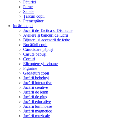
Păturici
Perne
Saltele
Țarcuri copii
Premergător
Jucării copii
Jucarii de Tactica si Distractie
Ateliere și bancuri de lucru
Bijuterii și accesorii de fetițe
Bucătării copii
Cărucioare păpuși
Căsuțe păpuși
Corturi
Elicoptere și avioane
Figurine
Gadgeturi copii
Jucării bebeluși
Jucării interactive
Jucării creative
Jucării de lemn
Jucării de pluș
Jucării educative
Jucării luminoase
Jucării magnetice
Jucării muzicale