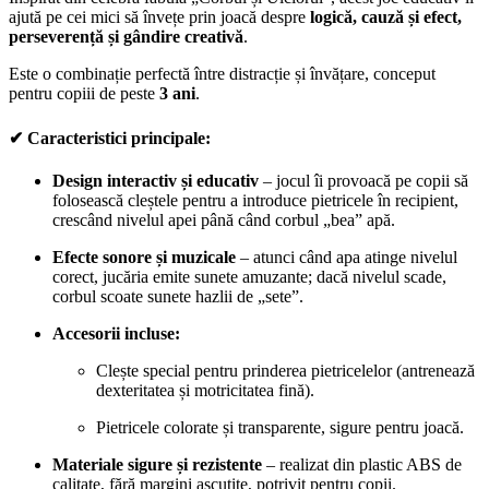
ajută pe cei mici să învețe prin joacă despre
logică, cauză și efect,
perseverență și gândire creativă
.
Este o combinație perfectă între distracție și învățare, conceput
pentru copiii de peste
3 ani
.
✔ Caracteristici principale:
Design interactiv și educativ
– jocul îi provoacă pe copii să
folosească cleștele pentru a introduce pietricele în recipient,
crescând nivelul apei până când corbul „bea” apă.
Efecte sonore și muzicale
– atunci când apa atinge nivelul
corect, jucăria emite sunete amuzante; dacă nivelul scade,
corbul scoate sunete hazlii de „sete”.
Accesorii incluse:
Clește special pentru prinderea pietricelelor (antrenează
dexteritatea și motricitatea fină).
Pietricele colorate și transparente, sigure pentru joacă.
Materiale sigure și rezistente
– realizat din plastic ABS de
calitate, fără margini ascuțite, potrivit pentru copii.