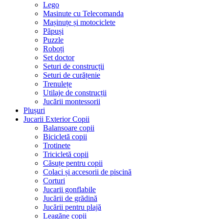
Lego
Masinute cu Telecomanda
Mașinuțe și motociclete
Păpuși
Puzzle
Roboți
Set doctor
Seturi de construcții
Seturi de curățenie
Trenulețe
Utilaje de construcții
Jucării montessorii
Plușuri
Jucarii Exterior Copii
Balansoare copii
Bicicletă copii
Trotinete
Tricicletă copii
Căsuțe pentru copii
Colaci și accesorii de piscină
Corturi
Jucarii gonflabile
Jucării de grădină
Jucării pentru plajă
Leagăne copii