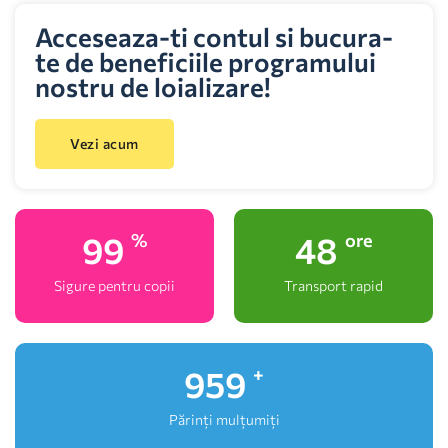
Acceseaza-ti contul si bucura-
te de beneficiile programului
nostru de loializare!
Vezi acum
100
48
%
ore
Sigure pentru copii
Transport rapid
1,000
+
Părinți mulțumiți