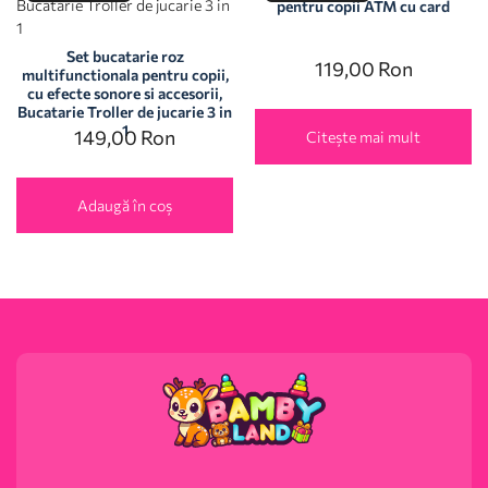
pentru copii ATM cu card
Set bucatarie roz
119,00
Ron
multifunctionala pentru copii,
cu efecte sonore si accesorii,
Bucatarie Troller de jucarie 3 in
1
149,00
Ron
Citește mai mult
Adaugă în coș