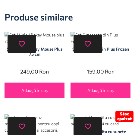
Produse similare
Set Minie Mickey Mouse Plus
Set 5 mascote din Plus Frozen
75 cm
249,00
Ron
159,00
Ron
Adaugă în coș
Adaugă în coș
Stoc
epuizat
Jucarie Pusculita cu sunete