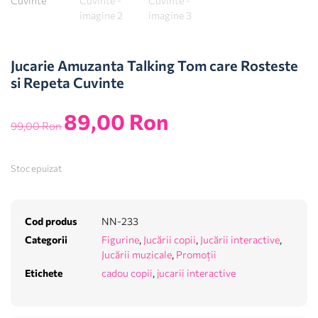
Jucarie Amuzanta Talking Tom care Rosteste
si Repeta Cuvinte
89,00
Ron
99,00
Ron
Stoc epuizat
Cod produs
NN-233
Categorii
Figurine
,
Jucării copii
,
Jucării interactive
,
Jucării muzicale
,
Promoții
Etichete
cadou copii
,
jucarii interactive